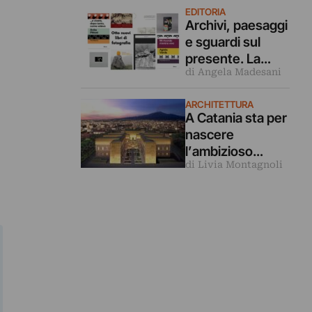
EDITORIA
Archivi, paesaggi
e sguardi sul
presente. La
di Angela Madesani
fotografia come
racconto in
ARCHITETTURA
questi 8 nuovi
A Catania sta per
libri
nascere
l’ambizioso
di Livia Montagnoli
Museo dell’Etna
in un ex ospedale
ottocentesco