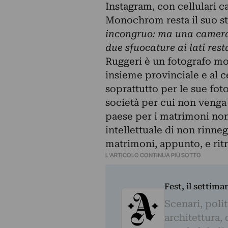
Instagram, con cellulari c
Monochrom resta il suo s
incongruo: ma una camera 
due sfuocature ai lati res
Ruggeri è un fotografo mo
insieme provinciale e al ce
soprattutto per le sue fot
società per cui non venga 
paese per i matrimoni non
intellettuale di non rinne
matrimoni, appunto, e ritra
L'ARTICOLO CONTINUA PIÙ SOTTO
Fest, il settima
Scenari, polit
architettura, 