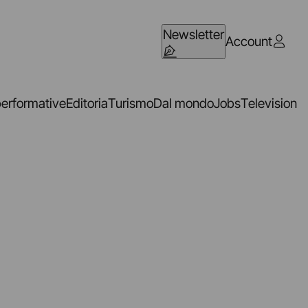
Newsletter
Account
performative
Editoria
Turismo
Dal mondo
Jobs
Television