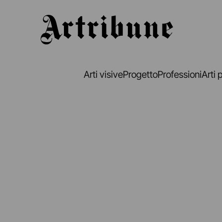
Artribune
Arti visive
Progetto
Professioni
Arti 