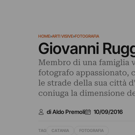
HOME
›
ARTI VISIVE
›
FOTOGRAFIA
Giovanni Rugge
Membro di una famiglia vo
fotografo appassionato, c
le strade della sua città 
coniuga la dimensione del
di Aldo Premoli
10/09/2016
TAG
CATANIA
FOTOGRAFIA