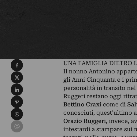
Condividi su Facebook
UNA FAMIGLIA DIETRO L
Il nonno Antonino apparten
Condividi su X
gli Anni Cinquanta e i prim
Condividi su LinkedIn
personalità in transito ne
Ruggeri restano oggi ritrat
Condividi su Pinterest
Bettino Craxi
come di
Sal
Condividi su WhatsApp
conosciuti, quest’ultimo a
Orazio Ruggeri
, invece, a
Condividi su Email
intestardì a stampare sui m