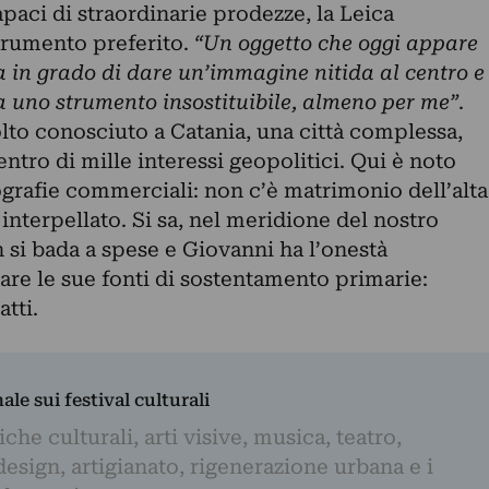
apaci di straordinarie prodezze, la Leica
trumento preferito.
“Un oggetto che oggi appare
in grado di dare un’immagine nitida al centro e
ta uno strumento insostituibile, almeno per me”
.
lto conosciuto a Catania, una città complessa,
ntro di mille interessi geopolitici. Qui è noto
ografie commerciali: non c’è matrimonio dell’alta
interpellato. Si sa, nel meridione del nostro
 si bada a spese e Giovanni ha l’onestà
gare le sue fonti di sostentamento primarie:
tti.
nale sui festival culturali
iche culturali, arti visive, musica, teatro,
design, artigianato, rigenerazione urbana e i