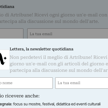
otidiana
o di Artribune! Ricevi ogni giorno un'e-mail con 
partecipa alla discussione sul mondo dell'arte.
Email
(Required)
s su mostre, festival, didattica ed eventi culturali
Lettera, la newsletter quotidiana
timanale sul mercato dell'arte
Non perdetevi il meglio di Artribune! Ricevi
indicinale sulla rigenerazione urbana
giorno un'e-mail con gli articoli del giorno 
dicinale su moda e cultura
inale sul turismo culturale
partecipa alla discussione sul mondo dell'ar
anale sui festival culturali
e
Email
i informato con regolarità sul mondo dell'arte, nel rispetto della privacy come indic
ired)
(Required)
i verranno trasferiti su MailChimp e trattati secondo le modalità riportate in
quest
o con l'apposito link presente nelle email.
io ricevere anche:
egnala
: focus su mostre, festival, didattica ed eventi culturali