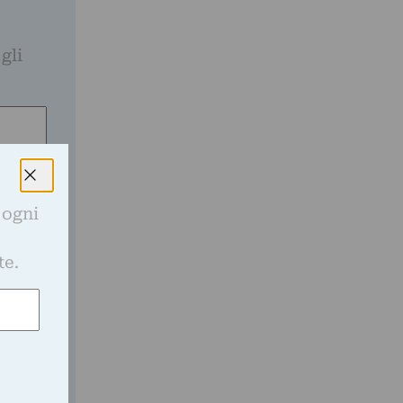
gli
 ogni
e
te.
ato nella
a