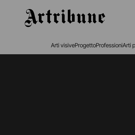
Artribune
Arti visive
Progetto
Professioni
Arti 