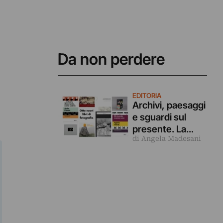
Da non perdere
EDITORIA
Archivi, paesaggi
e sguardi sul
presente. La
di Angela Madesani
fotografia come
racconto in
questi 8 nuovi
libri