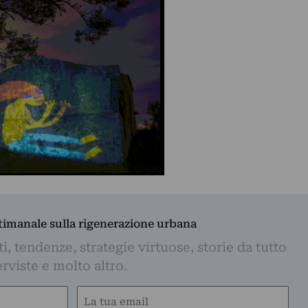
ttimanale sulla rigenerazione urbana
, tendenze, strategie virtuose, storie da tutto
rviste e molto altro.
Email