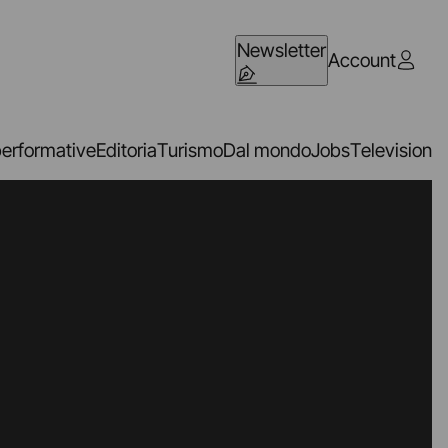
Newsletter
Account
performative
Editoria
Turismo
Dal mondo
Jobs
Television