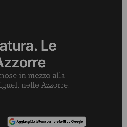
atura. Le
 Azzorre
inose in mezzo alla
guel, nelle Azzorre.