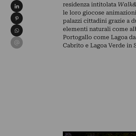
Condividi su LinkedIn
residenza intitolata
Walk&
le loro giocose animazion
Condividi su Pinterest
palazzi cittadini grazie a 
Condividi su WhatsApp
elementi naturali come alb
Portogallo come Lagoa da
Condividi su Email
Cabrito e Lagoa Verde in 