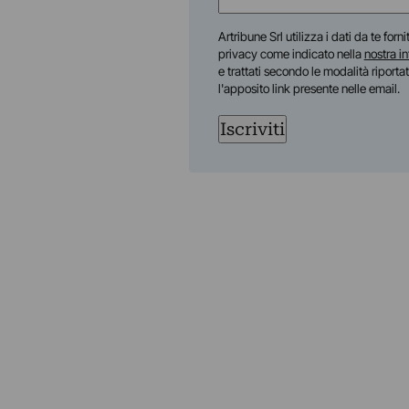
(Required)
First
Artribune Srl utilizza i dati da te forn
privacy come indicato nella
nostra i
e trattati secondo le modalità riporta
l'apposito link presente nelle email.
Iscriviti