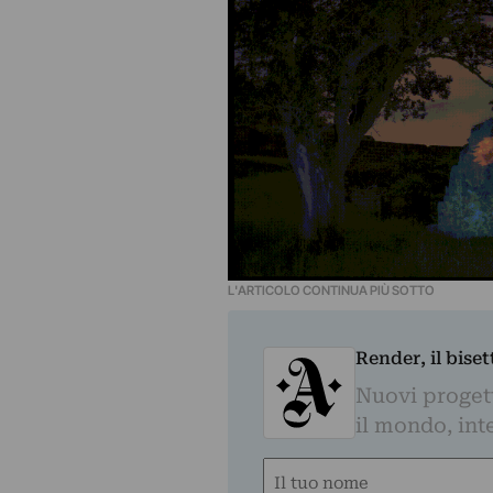
L'ARTICOLO CONTINUA PIÙ SOTTO
Render, il bise
Nuovi progetti
il mondo, inte
Nome