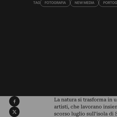
TAG
FOTOGRAFIA
NEW MEDIA
PORTOG
Condividi su Facebook
La natura si trasforma in 
artisti, che lavorano insie
Condividi su X
scorso luglio sull’isola di