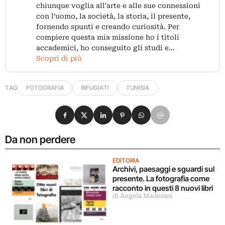
chiunque voglia all'arte e alle sue connessioni
con l'uomo, la società, la storia, il presente,
fornendo spunti e creando curiosità. Per
compiere questa mia missione ho i titoli
accademici, ho conseguito gli studi e…
Scopri di più
TAG
FOTOGRAFIA
RIFUGIATI
TUNISIA
Condividi su Facebook
Condividi su X
Condividi su LinkedIn
Condividi su Pinterest
Condividi su WhatsApp
Condividi su Email
Da non perdere
EDITORIA
Archivi, paesaggi e sguardi sul
presente. La fotografia come
racconto in questi 8 nuovi libri
di Angela Madesani