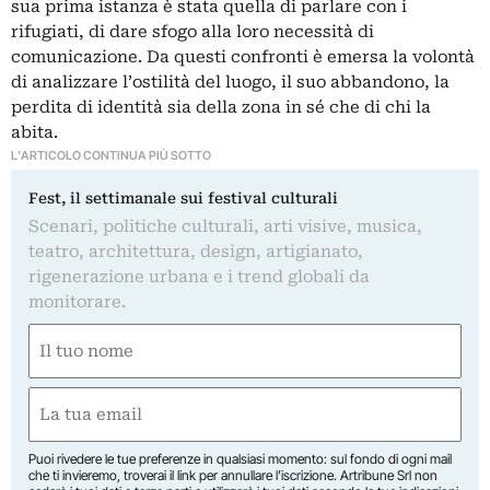
sua prima istanza è stata quella di parlare con i
rifugiati, di dare sfogo alla loro necessità di
comunicazione. Da questi confronti è emersa la volontà
di analizzare l’ostilità del luogo, il suo abbandono, la
perdita di identità sia della zona in sé che di chi la
abita.
L'ARTICOLO CONTINUA PIÙ SOTTO
Fest, il settimanale sui festival culturali
Scenari, politiche culturali, arti visive, musica,
teatro, architettura, design, artigianato,
rigenerazione urbana e i trend globali da
monitorare.
Nome
(Obbligatorio)
Nome
Email
(Obbligatorio)
Puoi rivedere le tue preferenze in qualsiasi momento: sul fondo di ogni mail
che ti invieremo, troverai il link per annullare l’iscrizione. Artribune Srl non