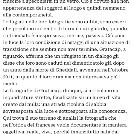
riuscire a specchiarsi in un vetro. Ciò è dovuto alla non
appartenenza dei soggetti al luogo e quindi nemmeno
alla contemporaneità.
I rifugiati nelle loro fotografie sono entità, sono esseri
che popolano un lembo di terra il cui sguardo, quando
rintracciato è inespressivo, inerme, passivo. Ciò pone
in luce la loro condizione di ostaggi di una situazione di
transizione che sembra non aver termine. Gratacap, a
riguardo, afferma che un rifugiato in un dialogo gli
disse che loro sono caduti nel dimenticatoio già dopo
un anno dalla morte di Gheddafi, avvenuta nell’ottobre
2011, in quanto il loro dramma non interessava più i
media.
Le fotografie di Gratacap, dunque, si articolano su
inquadrature strette, focalizzate su un luogo di vita
creato dal nulla: una strada ricolma di sabbia
sovraesposta alla luce e sottoesposta alla conoscenza.
Qui trova il suo terreno di analisi la fotografia che
nell’ottica del francese vuole documentare in maniera
oggettiva, reale, viva, perché innanzitutto nata dal