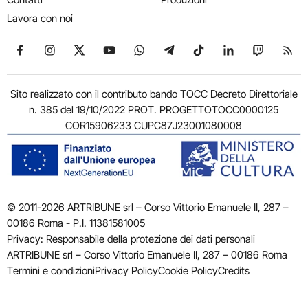
Lavora con noi
Seguici su Facebook
Seguici su Instagram
Seguici su X
Seguici su YouTube
Seguici su WhatsApp
Seguici su Telegram
Seguici su TikTok
Seguici su Link
Seguici su
Segui
Sito realizzato con il contributo bando TOCC Decreto Direttoriale
n. 385 del 19/10/2022 PROT. PROGETTOTOCC0000125
COR15906233 CUPC87J23001080008
© 2011-2026 ARTRIBUNE srl – Corso Vittorio Emanuele II, 287 –
00186 Roma - P.I. 11381581005
Privacy: Responsabile della protezione dei dati personali
ARTRIBUNE srl – Corso Vittorio Emanuele II, 287 – 00186 Roma
Termini e condizioni
Privacy Policy
Cookie Policy
Credits