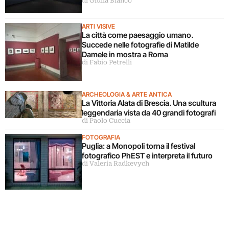
di Giulia Bianco
ARTI VISIVE
La città come paesaggio umano.
Succede nelle fotografie di Matilde
Damele in mostra a Roma
di Fabio Petrelli
ARCHEOLOGIA & ARTE ANTICA
La Vittoria Alata di Brescia. Una scultura
leggendaria vista da 40 grandi fotografi
di Paolo Cuccia
FOTOGRAFIA
Puglia: a Monopoli torna il festival
fotografico PhEST e interpreta il futuro
di Valeria Radkevych