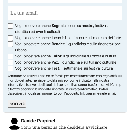
Nome
Email
(Obbligatorio)
Opzioni
Voglio ricevere anche
Segnala
: focus su mostre, festival,
didattica ed eventi culturali
Voglio ricevere anche
Incanti
: il settimanale sul mercato dell'arte
Voglio ricevere anche
Render
: il quindicinale sulla rigenerazione
urbana
Voglio ricevere anche
Tailor
: il quindicinale su moda e cultura
Voglio ricevere anche
Pax
: il quindicinale sul turismo culturale
Voglio ricevere anche
Fest
: il settimanale sui festival culturali
Artribune Srl utilizza i dati da te forniti per tenerti informato con regolarità sul
mondo dell'arte, nel rispetto della privacy come indicato nella
nostra
informativa
. Iscrivendoti i tuoi dati personali verranno trasferiti su MailChimp
e trattati secondo le modalità riportate in
questa informativa
. Potrai
disiscriverti in qualsiasi momento con l'apposito link presente nelle email.
Iscriviti
Davide Parpinel
Sono una persona che desidera avvicinare