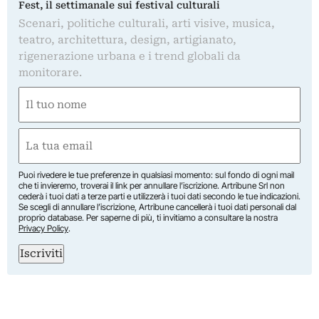
Fest, il settimanale sui festival culturali
Scenari, politiche culturali, arti visive, musica,
teatro, architettura, design, artigianato,
rigenerazione urbana e i trend globali da
monitorare.
Nome
(Obbligatorio)
Nome
Email
(Obbligatorio)
Puoi rivedere le tue preferenze in qualsiasi momento: sul fondo di ogni mail
che ti invieremo, troverai il link per annullare l’iscrizione. Artribune Srl non
cederà i tuoi dati a terze parti e utilizzerà i tuoi dati secondo le tue indicazioni.
Se scegli di annullare l’iscrizione, Artribune cancellerà i tuoi dati personali dal
proprio database. Per saperne di più, ti invitiamo a consultare la nostra
Privacy Policy
.
Iscriviti