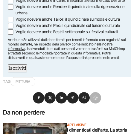
Voglio ricevere anche
Incanti
: il settimanale sul mercato dell'arte
Voglio ricevere anche
Render
: il quindicinale sulla rigenerazione
urbana
Voglio ricevere anche
Tailor
: il quindicinale su moda e cultura
Voglio ricevere anche
Pax
: il quindicinale sul turismo culturale
Voglio ricevere anche
Fest
: il settimanale sui festival culturali
Artribune Srl utilizza i dati da te forniti per tenerti informato con regolarità sul
mondo dell'arte, nel rispetto della privacy come indicato nella
nostra
informativa
. Iscrivendoti i tuoi dati personali verranno trasferiti su MailChimp
e trattati secondo le modalità riportate in
questa informativa
. Potrai
disiscriverti in qualsiasi momento con l'apposito link presente nelle email.
Iscriviti
TAG
PITTURA
Condividi su Facebook
Condividi su X
Condividi su LinkedIn
Condividi su Pinterest
Condividi su WhatsApp
Condividi su Email
Da non perdere
ARTI VISIVE
I dimenticati dell’arte. La storia