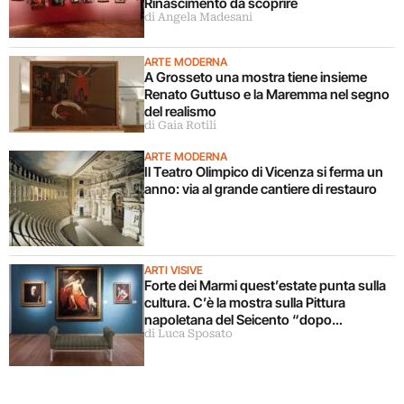
Rinascimento da scoprire
di Angela Madesani
ARTE MODERNA
A Grosseto una mostra tiene insieme
Renato Guttuso e la Maremma nel segno
del realismo
di Gaia Rotili
ARTE MODERNA
Il Teatro Olimpico di Vicenza si ferma un
anno: via al grande cantiere di restauro
ARTI VISIVE
Forte dei Marmi quest’estate punta sulla
cultura. C’è la mostra sulla Pittura
napoletana del Seicento “dopo
di Luca Sposato
Caravaggio”