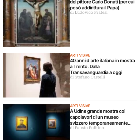
del pittore Carlo Donati (per cui
posò addirittura il Papa)
di Ludovico Pratesi
ARTI VISIVE
40 anni d’arte italiana in mostra
a Trento. Dalla
Transavanguardia a oggi
di Stefano Castelli
ARTI VISIVE
A Udine grande mostra coi
capolavori di un museo
svizzero temporaneamente
di Fausto Politino
chiuso