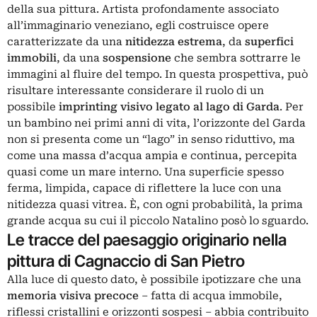
della sua pittura. Artista profondamente associato
all’immaginario veneziano, egli costruisce opere
caratterizzate da una
nitidezza estrema
, da
superfici
immobili
, da una
sospensione
che sembra sottrarre le
immagini al fluire del tempo. In questa prospettiva, può
risultare interessante considerare il ruolo di un
possibile
imprinting visivo legato al lago di Garda
. Per
un bambino nei primi anni di vita, l’orizzonte del Garda
non si presenta come un “lago” in senso riduttivo, ma
come una massa d’acqua ampia e continua, percepita
quasi come un mare interno. Una superficie spesso
ferma, limpida, capace di riflettere la luce con una
nitidezza quasi vitrea. È, con ogni probabilità, la prima
grande acqua su cui il piccolo Natalino posò lo sguardo.
Le tracce del paesaggio originario nella
pittura di Cagnaccio di San Pietro
Alla luce di questo dato, è possibile ipotizzare che una
memoria visiva precoce
– fatta di acqua immobile,
riflessi cristallini e orizzonti sospesi – abbia contribuito