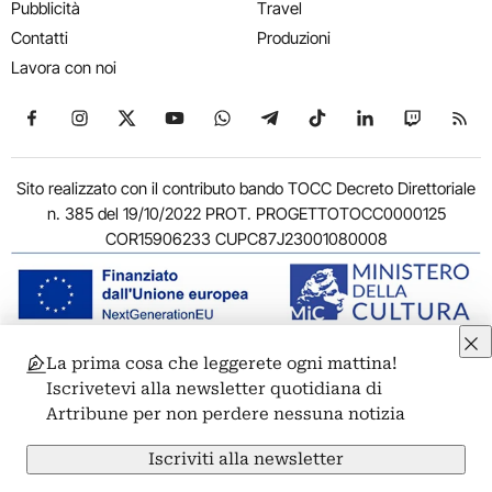
Pubblicità
Travel
Contatti
Produzioni
Lavora con noi
Seguici su Facebook
Seguici su Instagram
Seguici su X
Seguici su YouTube
Seguici su WhatsApp
Seguici su Telegram
Seguici su TikTok
Seguici su Link
Seguici su
Segui
Sito realizzato con il contributo bando TOCC Decreto Direttoriale
n. 385 del 19/10/2022 PROT. PROGETTOTOCC0000125
COR15906233 CUPC87J23001080008
La prima cosa che leggerete ogni mattina!
© 2011-2026 ARTRIBUNE srl – Corso Vittorio Emanuele II, 287 –
Iscrivetevi alla newsletter quotidiana di
00186 Roma - P.I. 11381581005
Artribune per non perdere nessuna notizia
Privacy: Responsabile della protezione dei dati personali
ARTRIBUNE srl – Corso Vittorio Emanuele II, 287 – 00186 Roma
Iscriviti alla newsletter
Termini e condizioni
Privacy Policy
Cookie Policy
Credits