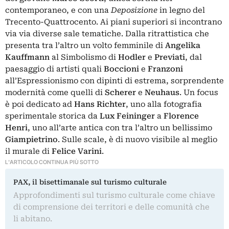
contemporaneo, e con una
Deposizione
in legno del
Trecento-Quattrocento.
Ai piani superiori si incontrano
via via diverse sale tematiche. Dalla ritrattistica che
presenta tra l’altro un volto femminile di
Angelika
Kauffmann
al Simbolismo di
Hodler
e
Previati
, dal
paesaggio di artisti quali
Boccioni
e
Franzoni
all’Espressionismo con dipinti di estrema, sorprendente
modernità come quelli di
Scherer
e
Neuhaus
. Un focus
è poi dedicato ad
Hans Richter
, uno alla fotografia
sperimentale storica da
Lux Feininger
a
Florence
Henri
, uno all’arte antica con tra l’altro un bellissimo
Giampietrino
. Sulle scale, è di nuovo visibile al meglio
il murale di
Felice Varini
.
L'ARTICOLO CONTINUA PIÙ SOTTO
PAX, il bisettimanale sul turismo culturale
Approfondimenti sul turismo culturale come chiave
di comprensione dei territori e delle comunità che
li abitano.