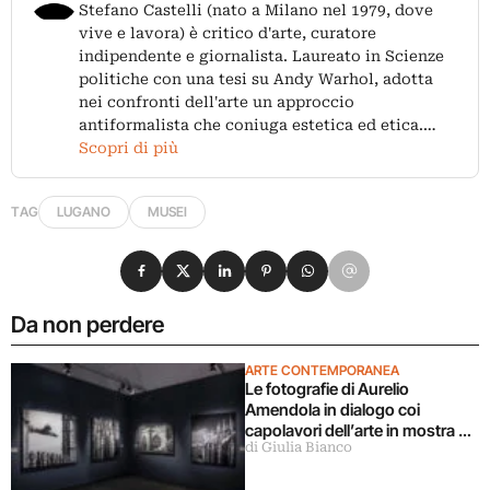
Stefano Castelli (nato a Milano nel 1979, dove
vive e lavora) è critico d'arte, curatore
indipendente e giornalista. Laureato in Scienze
politiche con una tesi su Andy Warhol, adotta
nei confronti dell'arte un approccio
antiformalista che coniuga estetica ed etica.…
Scopri di più
TAG
LUGANO
MUSEI
Condividi su Facebook
Condividi su X
Condividi su LinkedIn
Condividi su Pinterest
Condividi su WhatsApp
Condividi su Email
Da non perdere
ARTE CONTEMPORANEA
Le fotografie di Aurelio
Amendola in dialogo coi
capolavori dell’arte in mostra a
di Giulia Bianco
Milano