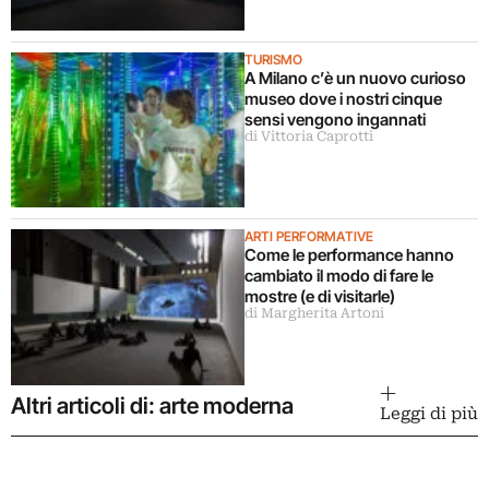
TURISMO
A Milano c’è un nuovo curioso
museo dove i nostri cinque
sensi vengono ingannati
di Vittoria Caprotti
ARTI PERFORMATIVE
Come le performance hanno
cambiato il modo di fare le
mostre (e di visitarle)
di Margherita Artoni
Altri articoli di: arte moderna
Leggi di più