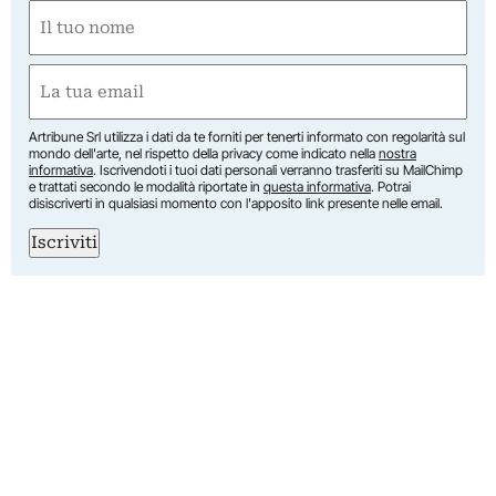
Nome
(Obbligatorio)
Nome
Email
(Obbligatorio)
Artribune Srl utilizza i dati da te forniti per tenerti informato con regolarità sul
mondo dell'arte, nel rispetto della privacy come indicato nella
nostra
informativa
. Iscrivendoti i tuoi dati personali verranno trasferiti su MailChimp
e trattati secondo le modalità riportate in
questa informativa
. Potrai
disiscriverti in qualsiasi momento con l'apposito link presente nelle email.
Iscriviti