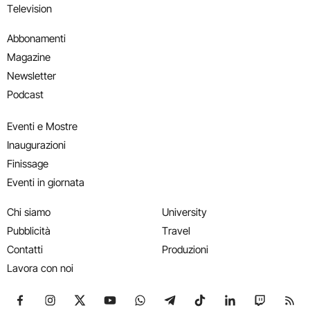
Television
Abbonamenti
Magazine
Newsletter
Podcast
Eventi e Mostre
Inaugurazioni
Finissage
Eventi in giornata
Chi siamo
University
Pubblicità
Travel
Contatti
Produzioni
Lavora con noi
Seguici su Facebook
Seguici su Instagram
Seguici su X
Seguici su YouTube
Seguici su WhatsApp
Seguici su Telegram
Seguici su TikTok
Seguici su Link
Seguici su
Segui