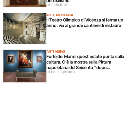
del realismo
di Gaia Rotili
ARTE MODERNA
Il Teatro Olimpico di Vicenza si ferma un
anno: via al grande cantiere di restauro
ARTI VISIVE
Forte dei Marmi quest’estate punta sulla
cultura. C’è la mostra sulla Pittura
napoletana del Seicento “dopo
di Luca Sposato
Caravaggio”