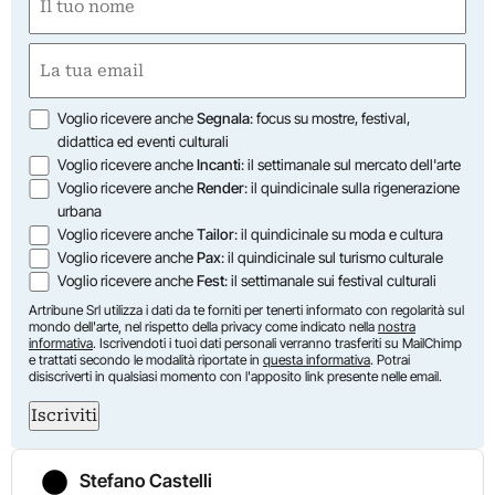
(Obbligatorio)
Nome
Email
(Obbligatorio)
Opzioni
Voglio ricevere anche
Segnala
: focus su mostre, festival,
didattica ed eventi culturali
Voglio ricevere anche
Incanti
: il settimanale sul mercato dell'arte
Voglio ricevere anche
Render
: il quindicinale sulla rigenerazione
urbana
Voglio ricevere anche
Tailor
: il quindicinale su moda e cultura
Voglio ricevere anche
Pax
: il quindicinale sul turismo culturale
Voglio ricevere anche
Fest
: il settimanale sui festival culturali
Artribune Srl utilizza i dati da te forniti per tenerti informato con regolarità sul
mondo dell'arte, nel rispetto della privacy come indicato nella
nostra
informativa
. Iscrivendoti i tuoi dati personali verranno trasferiti su MailChimp
e trattati secondo le modalità riportate in
questa informativa
. Potrai
disiscriverti in qualsiasi momento con l'apposito link presente nelle email.
Iscriviti
Stefano Castelli