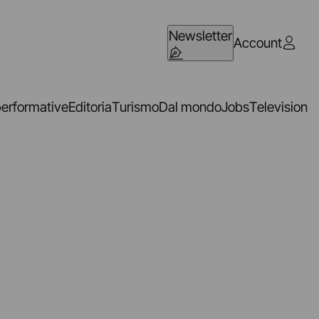
Newsletter
Account
performative
Editoria
Turismo
Dal mondo
Jobs
Television