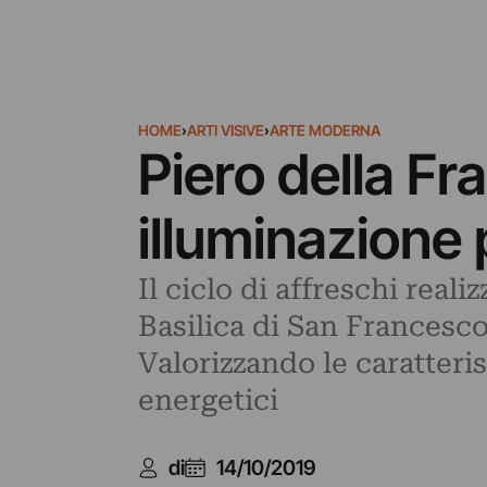
HOME
›
ARTI VISIVE
›
ARTE MODERNA
Piero della F
illuminazione
Il ciclo di affreschi real
Basilica di San Francesco
Valorizzando le caratteri
energetici
di
14/10/2019