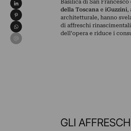
Condividi su LinkedIn
Basilica di San Francesco 
della Toscana
e
iGuzzini
,
Condividi su Pinterest
architetturale, hanno svel
Condividi su WhatsApp
di affreschi rinascimentali
dell’opera e riduce i cons
Condividi su Email
GLI AFFRESCH