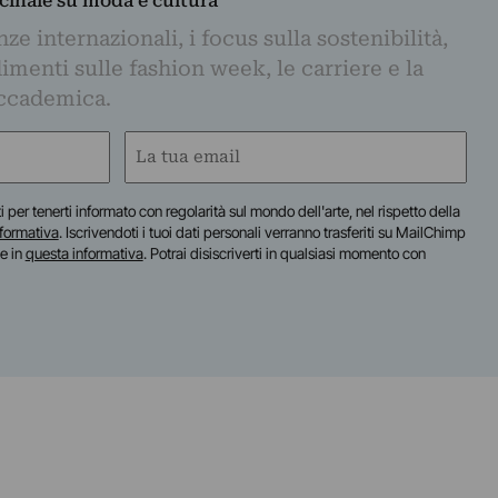
dicinale su moda e cultura
e internazionali, i focus sulla sostenibilità,
imenti sulle fashion week, le carriere e la
ccademica.
Email
(Obbligatorio)
iti per tenerti informato con regolarità sul mondo dell'arte, nel rispetto della
nformativa
. Iscrivendoti i tuoi dati personali verranno trasferiti su MailChimp
te in
questa informativa
. Potrai disiscriverti in qualsiasi momento con