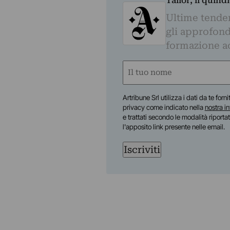
Tailor, il quin
Ultime tendenz
gli approfond
formazione a
Nome
(Obbligatorio)
Nome
Artribune Srl utilizza i dati da te forn
privacy come indicato nella
nostra i
e trattati secondo le modalità riporta
l'apposito link presente nelle email.
Iscriviti