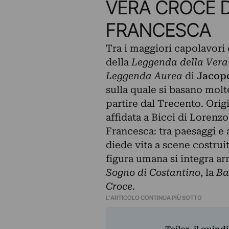
VERA CROCE D
FRANCESCA
Tra i maggiori capolavori d
della
Leggenda della Vera
Leggenda Aurea
di
Jacopo
sulla quale si basano molte 
partire dal Trecento. Orig
affidata a Bicci di Lorenz
Francesca: tra paesaggi e 
diede vita a scene costrui
figura umana si integra ar
Sogno di Costantino
, la
Ba
Croce
.
L'ARTICOLO CONTINUA PIÙ SOTTO