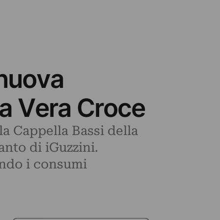
 nuova
la Vera Croce
 la Cappella Bassi della
nto di iGuzzini.
cendo i consumi