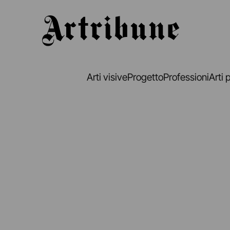
Artribune
Arti visive
Progetto
Professioni
Arti 