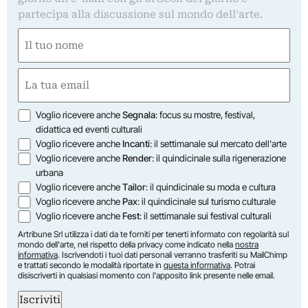
partecipa alla discussione sul mondo dell'arte.
Nome
(Obbligatorio)
Nome
Email
(Obbligatorio)
Opzioni
Voglio ricevere anche
Segnala
: focus su mostre, festival,
didattica ed eventi culturali
Voglio ricevere anche
Incanti
: il settimanale sul mercato dell'arte
Voglio ricevere anche
Render
: il quindicinale sulla rigenerazione
urbana
Voglio ricevere anche
Tailor
: il quindicinale su moda e cultura
Voglio ricevere anche
Pax
: il quindicinale sul turismo culturale
Voglio ricevere anche
Fest
: il settimanale sui festival culturali
Artribune Srl utilizza i dati da te forniti per tenerti informato con regolarità sul
mondo dell'arte, nel rispetto della privacy come indicato nella
nostra
informativa
. Iscrivendoti i tuoi dati personali verranno trasferiti su MailChimp
e trattati secondo le modalità riportate in
questa informativa
. Potrai
disiscriverti in qualsiasi momento con l'apposito link presente nelle email.
Iscriviti