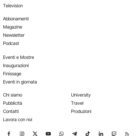
Television
Abbonamenti
Magazine
Newsletter
Podcast
Eventi e Mostre
Inaugurazioni
Finissage
Eventi in giornata
Chi siamo
University
Pubblicità
Travel
Contatti
Produzioni
Lavora con noi
Seguici su Facebook
Seguici su Instagram
Seguici su X
Seguici su YouTube
Seguici su WhatsApp
Seguici su Telegram
Seguici su TikTok
Seguici su Link
Seguici su
Segui