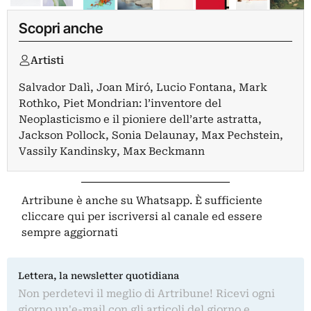
Scopri anche
Artisti
Salvador Dalì
,
Joan Miró
,
Lucio Fontana
,
Mark
Rothko
,
Piet Mondrian: l’inventore del
Neoplasticismo e il pioniere dell’arte astratta
,
Jackson Pollock
,
Sonia Delaunay
,
Max Pechstein
,
Vassily Kandinsky
,
Max Beckmann
Artribune è anche su Whatsapp. È sufficiente
cliccare qui
per iscriversi al canale ed essere
sempre aggiornati
Lettera, la newsletter quotidiana
Non perdetevi il meglio di Artribune! Ricevi ogni
giorno un'e-mail con gli articoli del giorno e