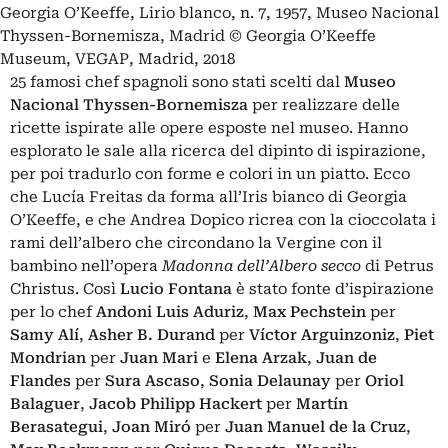
Georgia O’Keeffe, Lirio blanco, n. 7, 1957, Museo Nacional
Thyssen-Bornemisza, Madrid © Georgia O’Keeffe
Museum, VEGAP, Madrid, 2018
25 famosi chef spagnoli sono stati scelti dal
Museo
Nacional Thyssen-Bornemisza
per realizzare delle
ricette ispirate alle opere esposte nel museo. Hanno
esplorato le sale alla ricerca del dipinto di ispirazione,
per poi tradurlo con forme e colori in un piatto. Ecco
che Lucía Freitas da forma all’Iris bianco di Georgia
O’Keeffe, e che Andrea Dopico ricrea con la cioccolata i
rami dell’albero che circondano la Vergine con il
bambino nell’opera
Madonna dell’Albero secco
di Petrus
Christus. Così
Lucio Fontana
è stato fonte d’ispirazione
per lo chef
Andoni Luis Aduriz
,
Max Pechstein
per
Samy Alí
,
Asher B. Durand
per
Víctor Arguinzoniz
,
Piet
Mondrian
per
Juan Mari
e
Elena Arzak
,
Juan de
Flandes
per
Sura Ascaso
,
Sonia Delaunay
per
Oriol
Balaguer
,
Jacob Philipp Hackert
per
Martín
Berasategui
,
Joan Miró
per
Juan Manuel de la Cruz
,