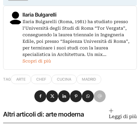
Ilaria Bulgarelli
Ilaria Bulgarelli (Roma, 1981) ha studiato presso
l’Università degli Studi di Roma “Tor Vergata”,
conseguendo la laurea triennale in Ingegneria
Edile, poi presso “Sapienza Università di Roma”,
per terminare i suoi studi con la laurea
specialistica in Architettura. Un mix…
Scopri di più
TAG
ARTE
CHEF
CUCINA
MADRID
Condividi su Facebook
Condividi su X
Condividi su LinkedIn
Condividi su Pinterest
Condividi su WhatsApp
Condividi su Email
Altri articoli di: arte moderna
Leggi di più