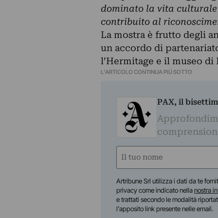
dominato la vita culturale
contribuito al riconoscimen
La mostra è frutto degli an
un accordo di partenariato
l’Hermitage e il museo di
L'ARTICOLO CONTINUA PIÙ SOTTO
PAX, il bisetti
Approfondime
comprensione 
Nome
(Required)
First
Artribune Srl utilizza i dati da te forn
privacy come indicato nella
nostra i
e trattati secondo le modalità riporta
l'apposito link presente nelle email.