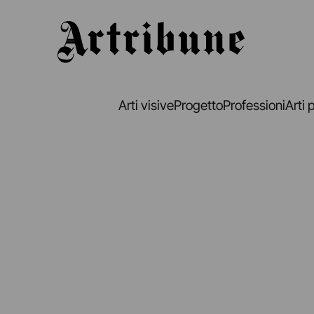
Artribune
Arti visive
Progetto
Professioni
Arti 