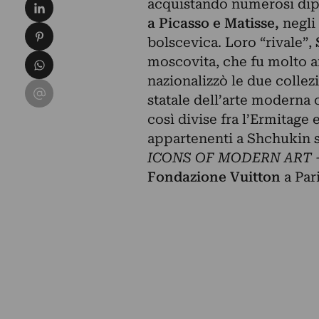
Condividi su LinkedIn
acquistando numerosi dip
a Picasso e Matisse,
negli
Condividi su Pinterest
bolscevica. Loro “rivale”,
Condividi su WhatsApp
moscovita, che fu molto a
nazionalizzò le due collezi
Condividi su Email
statale dell’arte moderna 
così divise fra l’Ermitage
appartenenti a Shchukin s
ICONS OF MODERN ART – 
Fondazione Vuitton
a Pari