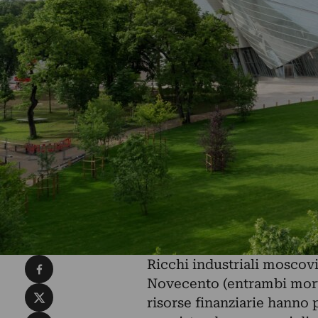
Condividi su Facebook
Ricchi industriali moscov
Novecento (entrambi morti i
Condividi su X
risorse finanziarie hanno 