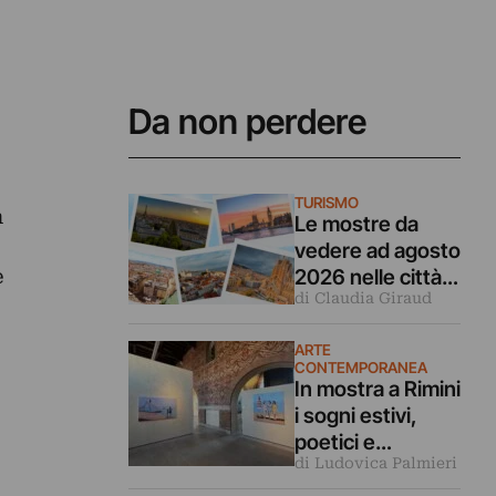
Da non perdere
TURISMO
n
Le mostre da
vedere ad agosto
e
2026 nelle città
di Claudia Giraud
d’arte europee
ARTE
CONTEMPORANEA
In mostra a Rimini
i sogni estivi,
poetici e
di Ludovica Palmieri
malinconici
dipinti da Luca