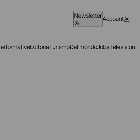
Newsletter
Account
performative
Editoria
Turismo
Dal mondo
Jobs
Television