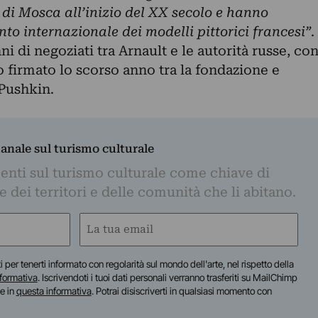
 di Mosca all’inizio del XX secolo e hanno
to internazionale dei modelli pittorici francesi”
.
ni di negoziati tra Arnault e le autorità russe, co
 firmato lo scorso anno tra la fondazione e
 Pushkin.
manale sul turismo culturale
nti sul turismo culturale come chiave di
dei territori e delle comunità che li abitano.
Email
(Required)
iti per tenerti informato con regolarità sul mondo dell'arte, nel rispetto della
nformativa
. Iscrivendoti i tuoi dati personali verranno trasferiti su MailChimp
te in
questa informativa
. Potrai disiscriverti in qualsiasi momento con