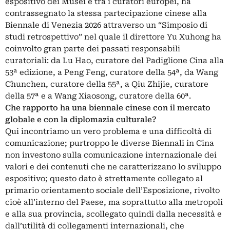
espositivo dei Musei e tra i curatori europei, ha
contrassegnato la stessa partecipazione cinese alla
Biennale di Venezia 2026 attraverso un “Simposio di
studi retrospettivo” nel quale il direttore Yu Xuhong ha
coinvolto gran parte dei passati responsabili
curatoriali: da Lu Hao, curatore del Padiglione Cina alla
53ª edizione, a Peng Feng, curatore della 54ª, da Wang
Chunchen, curatore della 55ª, a Qiu Zhijie, curatore
della 57ª e a Wang Xiaosong, curatore della 60ª.
Che rapporto ha una biennale cinese con il mercato
globale e con la diplomazia culturale?
Qui incontriamo un vero problema e una difficoltà di
comunicazione; purtroppo le diverse Biennali in Cina
non investono sulla comunicazione internazionale dei
valori e dei contenuti che ne caratterizzano lo sviluppo
espositivo; questo dato è strettamente collegato al
primario orientamento sociale dell’Esposizione, rivolto
cioè all’interno del Paese, ma soprattutto alla metropoli
e alla sua provincia, scollegato quindi dalla necessità e
dall’utilità di collegamenti internazionali, che