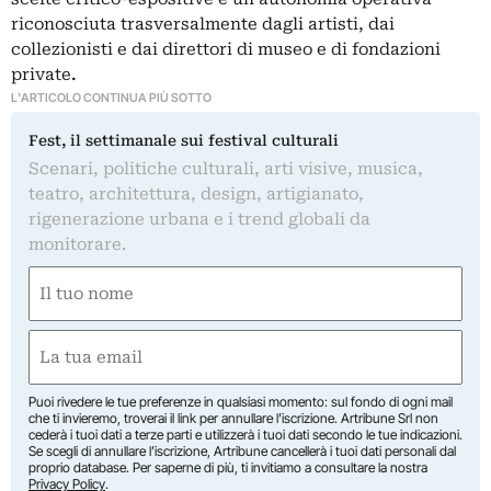
riconosciuta trasversalmente dagli artisti, dai
collezionisti e dai direttori di museo e di fondazioni
private
.
L'ARTICOLO CONTINUA PIÙ SOTTO
Fest, il settimanale sui festival culturali
Scenari, politiche culturali, arti visive, musica,
teatro, architettura, design, artigianato,
rigenerazione urbana e i trend globali da
monitorare.
Nome
(Required)
First
Email
(Required)
Puoi rivedere le tue preferenze in qualsiasi momento: sul fondo di ogni mail
che ti invieremo, troverai il link per annullare l’iscrizione. Artribune Srl non
cederà i tuoi dati a terze parti e utilizzerà i tuoi dati secondo le tue indicazioni.
Se scegli di annullare l’iscrizione, Artribune cancellerà i tuoi dati personali dal
proprio database. Per saperne di più, ti invitiamo a consultare la nostra
Privacy Policy
.