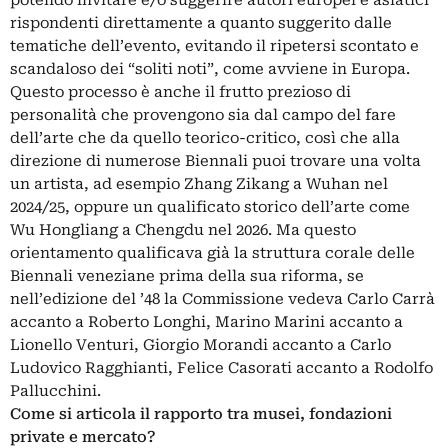
potendo invitare e/o suggerire autori europei e asiatici
rispondenti direttamente a quanto suggerito dalle
tematiche dell’evento, evitando il ripetersi scontato e
scandaloso dei “soliti noti”, come avviene in Europa.
Questo processo è anche il frutto prezioso di
personalità che provengono sia dal campo del fare
dell’arte che da quello teorico-critico, così che alla
direzione di numerose Biennali puoi trovare una volta
un artista, ad esempio Zhang Zikang a Wuhan nel
2024/25, oppure un qualificato storico dell’arte come
Wu Hongliang a Chengdu nel 2026. Ma questo
orientamento qualificava già la struttura corale delle
Biennali veneziane prima della sua riforma, se
nell’edizione del ’48 la Commissione vedeva Carlo Carrà
accanto a Roberto Longhi, Marino Marini accanto a
Lionello Venturi, Giorgio Morandi accanto a Carlo
Ludovico Ragghianti, Felice Casorati accanto a Rodolfo
Pallucchini.
Come si articola il rapporto tra musei, fondazioni
private e mercato?