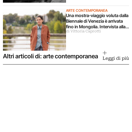
ARTE CONTEMPORANEA
Una mostra-viaggio voluta dalla
Biennale di Venezia è arrivata
fino in Mongolia. Intervista alla
di Vittoria Caprotti
curatrice
Altri articoli di: arte contemporanea
Leggi di più