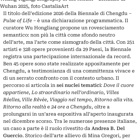
Wuhan 2025, foto CastaliaArt
Il titolo dell’edizione 2026 della Biennale di Chengdu –
Pulse of Life
– è una dichiarazione programmatica. Il
curatore Wu Hongliang propone un rovesciamento
semantico: non più la città come sfondo neutro
dell’arte, ma l’arte come sismografo della città. Con 251
artisti e 328 opere provenienti da 29 Paesi, la Biennale
registra una partecipazione internazionale da record.
Ben 45 opere sono state realizzate appositamente per
Chengdu, a testimonianza di una committenza vivace e
di un serrato confronto con il contesto urbano. Il
percorso si articola in
sei nuclei tematici
:
Dove il cuore
appartiene
,
Lo straordinario nell’ordinario
,
Villes
Réelles, Ville Rêvée
,
Viaggio nel tempo
,
Ritorno alla vita.
Ritorno alla realtà
e
24 ore a Chengdu
, oltre a
prolungarsi in un’area espositiva all’aperto inaugurata
nel dicembre scorso. Tra le numerose presenze italiane,
un caso a parte è il ruolo rivestito da
Andrea B. Del
Guercio
. Storico dell’arte allievo di Mina Gregori, per