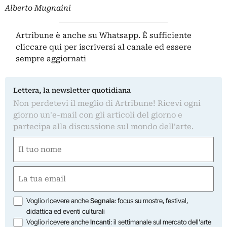
Alberto Mugnaini
Artribune è anche su Whatsapp. È sufficiente
cliccare qui
per iscriversi al canale ed essere
sempre aggiornati
Lettera, la newsletter quotidiana
Non perdetevi il meglio di Artribune! Ricevi ogni
giorno un'e-mail con gli articoli del giorno e
partecipa alla discussione sul mondo dell'arte.
Nome
(Required)
First
Email
(Required)
Opzioni
Voglio ricevere anche
Segnala
: focus su mostre, festival,
didattica ed eventi culturali
Voglio ricevere anche
Incanti
: il settimanale sul mercato dell'arte