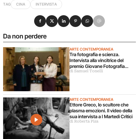
TAG
CINA
INTERVISTA
Condividi su Facebook
Condividi su X
Condividi su LinkedIn
Condividi su Pinterest
Condividi su WhatsApp
Condividi su Email
Da non perdere
ARTE CONTEMPORANEA
Tra fotografia e scienza.
Intervista alla vincitrice del
premio Giovane Fotografia
di Samuel Tonelli
Italiana 2026
ARTE CONTEMPORANEA
Ettore Greco, lo scultore che
plasma emozioni. Il video della
sua intervista a I Martedì Critici
di Roberta Pisa