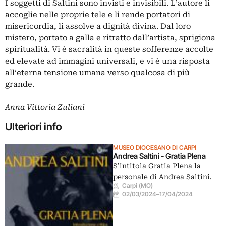
I soggetti di Saltini sono invisti e invisibili. L’autore li
accoglie nelle proprie tele e li rende portatori di
misericordia, li assolve a dignità divina. Dal loro
mistero, portato a galla e ritratto dall’artista, sprigiona
spiritualità. Vi è sacralità in queste sofferenze accolte
ed elevate ad immagini universali, e vi è una risposta
all’eterna tensione umana verso qualcosa di più
grande.
Anna Vittoria Zuliani
Ulteriori info
MUSEO DIOCESANO DI CARPI
Andrea Saltini - Gratia Plena
S’intitola Gratia Plena la
personale di Andrea Saltini.
Carpi (MO)
02/03/2024
–
17/04/2024