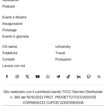
Podcast
Eventi e Mostre
Inaugurazioni
Finissage
Eventi in giornata
Chi siamo
University
Pubblicità
Travel
Contatti
Produzioni
Lavora con noi
Seguici su Facebook
Seguici su Instagram
Seguici su X
Seguici su YouTube
Seguici su WhatsApp
Seguici su Telegram
Seguici su TikTok
Seguici su Link
Seguici su
Segui
Sito realizzato con il contributo bando TOCC Decreto Direttoriale
n. 385 del 19/10/2022 PROT. PROGETTOTOCC0000125
COR15906233 CUPC87J23001080008