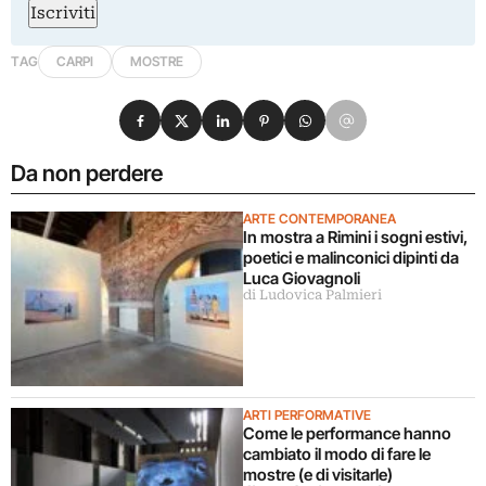
Iscriviti
TAG
CARPI
MOSTRE
Condividi su Facebook
Condividi su X
Condividi su LinkedIn
Condividi su Pinterest
Condividi su WhatsApp
Condividi su Email
Da non perdere
ARTE CONTEMPORANEA
In mostra a Rimini i sogni estivi,
poetici e malinconici dipinti da
Luca Giovagnoli
di Ludovica Palmieri
ARTI PERFORMATIVE
Come le performance hanno
cambiato il modo di fare le
mostre (e di visitarle)