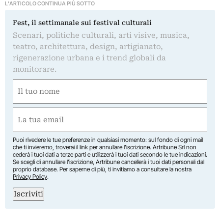
L'ARTICOLO CONTINUA PIÙ SOTTO
Fest, il settimanale sui festival culturali
Scenari, politiche culturali, arti visive, musica,
teatro, architettura, design, artigianato,
rigenerazione urbana e i trend globali da
monitorare.
Nome
(Required)
First
Email
(Required)
Puoi rivedere le tue preferenze in qualsiasi momento: sul fondo di ogni mail
che ti invieremo, troverai il link per annullare l’iscrizione. Artribune Srl non
cederà i tuoi dati a terze parti e utilizzerà i tuoi dati secondo le tue indicazioni.
Se scegli di annullare l’iscrizione, Artribune cancellerà i tuoi dati personali dal
proprio database. Per saperne di più, ti invitiamo a consultare la nostra
Privacy Policy
.
Iscriviti