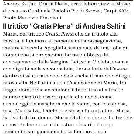
Andrea Saltini. Gratia Plena, installation view at Museo
diocesano Cardinale Rodolfo Pio di Savoia, Carpi, 2024.
Photo Maurizio Bresciani
Il trittico “Gratia Plena” di Andrea Saltini
Maria, nel trittico
Gratia Plena
che dà il titolo alla
mostra, è luminosa e fremente nella rassegnazione,
mentre è toccata, spogliata, esaminata da una folla di
uomini che la circondano, farisei dubbiosi del
concepimento della
Vergine
. Lei, sola. Violata, avanza
con dignità nella seconda tela, fiera e forte dell’avere
dentro di sé un miracolo che è anche il miracolo di ogni
nuova vita. Nell’ultima tela l’
Ascensione di Maria
, tra
lingue dorate che accendono il buio: fino alla fine le
hanno chiesto di essere quella che non è, come
simboleggia la maschera che le viene, con insistenza,
tesa. Ma è salva, fedele a se stessa fino alla fine. Maria
ha i volti di tre donne: Maria è tutte le donne. Le tre tele
accostate hanno un ritmo straordinario: il corpo
femminile sprigiona una forza luminosa, con