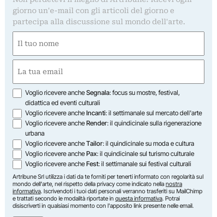
giorno un'e-mail con gli articoli del giorno e
partecipa alla discussione sul mondo dell'arte.
Nome
(Required)
First
Email
(Required)
Opzioni
Voglio ricevere anche
Segnala
: focus su mostre, festival,
didattica ed eventi culturali
Voglio ricevere anche
Incanti
: il settimanale sul mercato dell'arte
Voglio ricevere anche
Render
: il quindicinale sulla rigenerazione
urbana
Voglio ricevere anche
Tailor
: il quindicinale su moda e cultura
Voglio ricevere anche
Pax
: il quindicinale sul turismo culturale
Voglio ricevere anche
Fest
: il settimanale sui festival culturali
Artribune Srl utilizza i dati da te forniti per tenerti informato con regolarità sul
mondo dell'arte, nel rispetto della privacy come indicato nella
nostra
informativa
. Iscrivendoti i tuoi dati personali verranno trasferiti su MailChimp
e trattati secondo le modalità riportate in
questa informativa
. Potrai
disiscriverti in qualsiasi momento con l'apposito link presente nelle email.