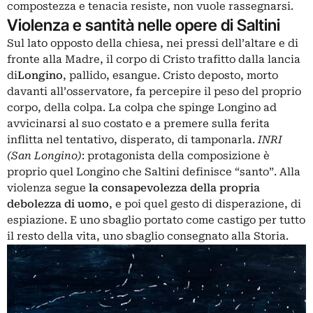
compostezza e tenacia resiste, non vuole rassegnarsi.
Violenza e santità nelle opere di Saltini
Sul lato opposto della chiesa, nei pressi dell’altare e di
fronte alla Madre, il corpo di Cristo trafitto dalla lancia
di
Longino
, pallido, esangue. Cristo deposto, morto
davanti all’osservatore, fa percepire il peso del proprio
corpo, della colpa. La colpa che spinge Longino ad
avvicinarsi al suo costato e a premere sulla ferita
inflitta nel tentativo, disperato, di tamponarla.
INRI
(San Longino)
: protagonista della composizione è
proprio quel Longino che Saltini definisce “santo”. Alla
violenza segue
la consapevolezza della propria
debolezza di uomo
, e poi quel gesto di disperazione, di
espiazione. E uno sbaglio portato come castigo per tutto
il resto della vita, uno sbaglio consegnato alla Storia.