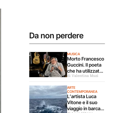
Da non perdere
MUSICA
Morto Francesco
Guccini. Il poeta
che ha utilizzato
di Valentina Muzi
la musica per
raccontare l’Italia
ARTE
CONTEMPORANEA
L’artista Luca
Vitone e il suo
viaggio in barca