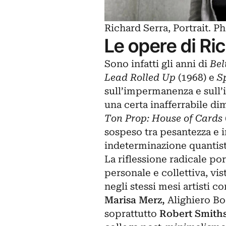
Richard Serra, Portrait. 
Le opere di Ri
Sono infatti gli anni di
Bel
Lead Rolled Up
(1968) e
S
sull’impermanenza e sull’i
una certa inafferrabile di
Ton Prop: House of Cards
sospeso tra pesantezza e in
indeterminazione quantis
La riflessione radicale po
personale e collettiva, vi
negli stessi mesi artisti 
Marisa Merz,
Alighiero Bo
soprattutto
Robert Smith