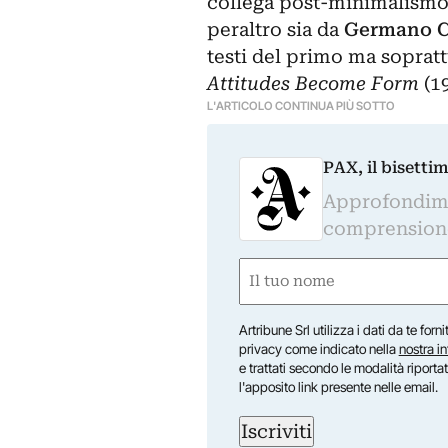
collega post-minimalismo
peraltro sia da
Germano C
testi del primo ma sopra
Attitudes Become Form
(1
L'ARTICOLO CONTINUA PIÙ SOTTO
PAX, il bisetti
Approfondime
comprensione 
Nome
(Required)
First
Artribune Srl utilizza i dati da te forn
privacy come indicato nella
nostra i
e trattati secondo le modalità riporta
l'apposito link presente nelle email.
Iscriviti