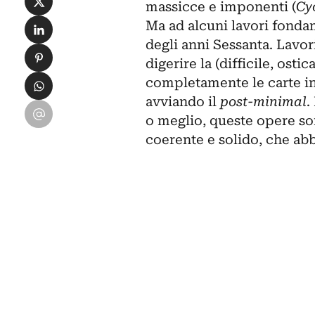
massicce e imponenti (
Cy
Condividi su LinkedIn
Ma ad alcuni lavori fonda
degli anni Sessanta. Lavor
Condividi su Pinterest
digerire la (difficile, ostic
Condividi su WhatsApp
completamente le carte in 
avviando il
post-minimal
.
Condividi su Email
o meglio, queste opere so
coerente e solido, che ab