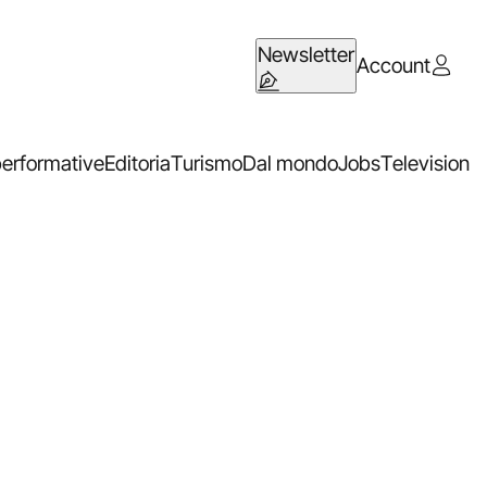
Newsletter
Account
performative
Editoria
Turismo
Dal mondo
Jobs
Television