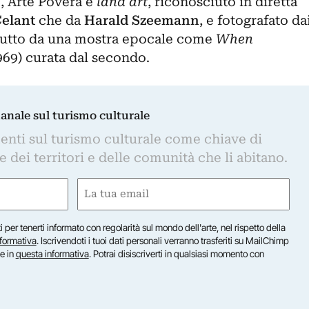
, Arte Povera e
land art
, riconosciuto in diretta
elant
che da
Harald Szeemann
, e fotografato da
ttutto da una mostra epocale come
When
969) curata dal secondo.
manale sul turismo culturale
nti sul turismo culturale come chiave di
dei territori e delle comunità che li abitano.
Email
(Required)
iti per tenerti informato con regolarità sul mondo dell'arte, nel rispetto della
nformativa
. Iscrivendoti i tuoi dati personali verranno trasferiti su MailChimp
te in
questa informativa
. Potrai disiscriverti in qualsiasi momento con