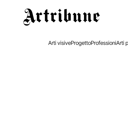
Artribune
Arti visive
Progetto
Professioni
Arti 