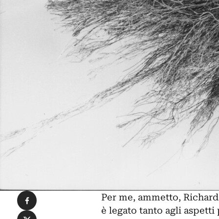
Condividi su Facebook
Per me, ammetto,
Richard
è
legato
tanto agli aspetti
Condividi su X