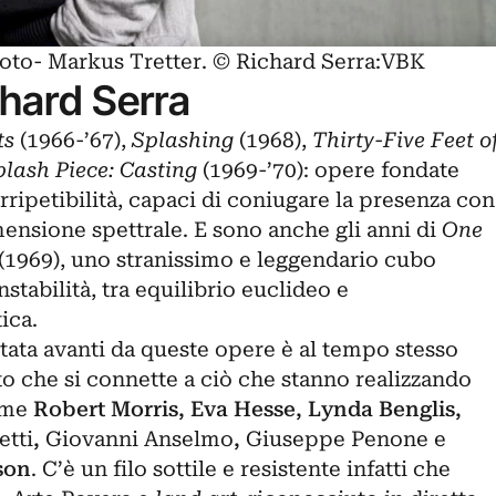
Photo- Markus Tretter. © Richard Serra:VBK
chard Serra
ts
(1966-’67),
Splashing
(1968),
Thirty-Five Feet o
plash Piece: Casting
(1969-’70): opere fondate
rripetibilità, capaci di coniugare la presenza con
mensione spettrale. E sono anche gli anni di
One
(1969), uno stranissimo e leggendario cubo
stabilità, tra equilibrio euclideo e
tica.
rtata avanti da queste opere è al tempo stesso
sto che si connette a ciò che stanno realizzando
come
Robert Morris, Eva Hesse, Lynda Benglis,
etti
,
Giovanni Anselmo
,
Giuseppe Penone
e
son
. C’è un filo sottile e resistente infatti che