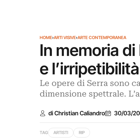
HOME
›
ARTI VISIVE
›
ARTE CONTEMPORANEA
In memoria di
e l’irripetibilit
Le opere di Serra sono ca
dimensione spettrale. L’ar
di Christian Caliandro
30/03/2
TAG
ARTISTI
RIP