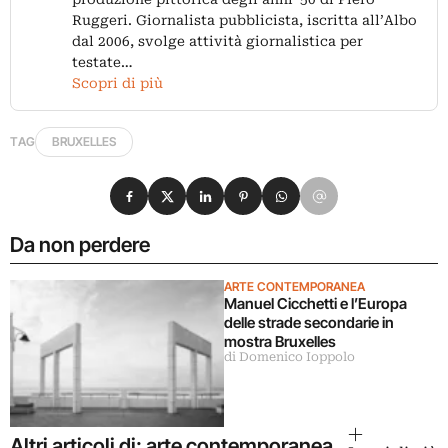
Ruggeri. Giornalista pubblicista, iscritta all’Albo
dal 2006, svolge attività giornalistica per
testate…
Scopri di più
TAG
BRUXELLES
Condividi su Facebook
Condividi su X
Condividi su LinkedIn
Condividi su Pinterest
Condividi su WhatsApp
Condividi su Email
Da non perdere
ARTE CONTEMPORANEA
Manuel Cicchetti e l’Europa
delle strade secondarie in
mostra Bruxelles
di Domenico Ioppolo
Altri articoli di: arte contemporanea