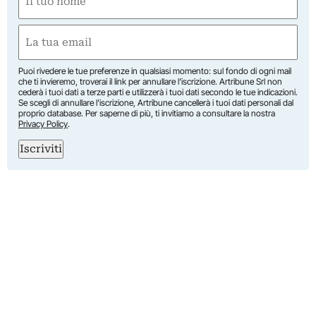
(Obbligatorio)
Nome
Email
(Obbligatorio)
Puoi rivedere le tue preferenze in qualsiasi momento: sul fondo di ogni mail
che ti invieremo, troverai il link per annullare l’iscrizione. Artribune Srl non
cederà i tuoi dati a terze parti e utilizzerà i tuoi dati secondo le tue indicazioni.
Se scegli di annullare l’iscrizione, Artribune cancellerà i tuoi dati personali dal
proprio database. Per saperne di più, ti invitiamo a consultare la nostra
Privacy Policy
.
Iscriviti