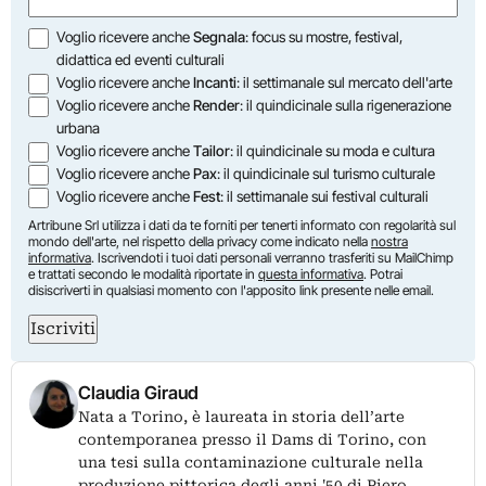
Opzioni
Voglio ricevere anche
Segnala
: focus su mostre, festival,
didattica ed eventi culturali
Voglio ricevere anche
Incanti
: il settimanale sul mercato dell'arte
Voglio ricevere anche
Render
: il quindicinale sulla rigenerazione
urbana
Voglio ricevere anche
Tailor
: il quindicinale su moda e cultura
Voglio ricevere anche
Pax
: il quindicinale sul turismo culturale
Voglio ricevere anche
Fest
: il settimanale sui festival culturali
Artribune Srl utilizza i dati da te forniti per tenerti informato con regolarità sul
mondo dell'arte, nel rispetto della privacy come indicato nella
nostra
informativa
. Iscrivendoti i tuoi dati personali verranno trasferiti su MailChimp
e trattati secondo le modalità riportate in
questa informativa
. Potrai
disiscriverti in qualsiasi momento con l'apposito link presente nelle email.
Iscriviti
Claudia Giraud
Nata a Torino, è laureata in storia dell’arte
contemporanea presso il Dams di Torino, con
una tesi sulla contaminazione culturale nella
produzione pittorica degli anni '50 di Piero