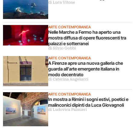
di Luca Vitone
ARTE CONTEMPORANEA
Nelle Marche a Fermo ha aperto una
mostra diffusa di opere fluorescenti tra
palazzi e sotterranei
di Silvio Gobbi
ARTE CONTEMPORANEA
A Firenze apre una nuova galleria che
guarda all’arte emergente italiana in
modo decentrato
di Caterina Angelucci
ARTE CONTEMPORANEA
In mostra a Rimini i sogni estivi, poetici e
malinconici dipinti da Luca Giovagnoli
di Ludovica Palmieri