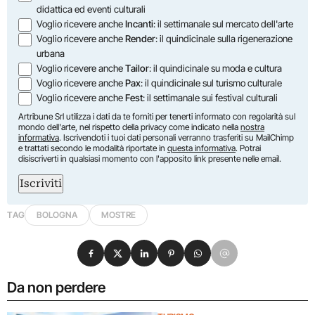
didattica ed eventi culturali
Voglio ricevere anche
Incanti
: il settimanale sul mercato dell'arte
Voglio ricevere anche
Render
: il quindicinale sulla rigenerazione
urbana
Voglio ricevere anche
Tailor
: il quindicinale su moda e cultura
Voglio ricevere anche
Pax
: il quindicinale sul turismo culturale
Voglio ricevere anche
Fest
: il settimanale sui festival culturali
Artribune Srl utilizza i dati da te forniti per tenerti informato con regolarità sul
mondo dell'arte, nel rispetto della privacy come indicato nella
nostra
informativa
. Iscrivendoti i tuoi dati personali verranno trasferiti su MailChimp
e trattati secondo le modalità riportate in
questa informativa
. Potrai
disiscriverti in qualsiasi momento con l'apposito link presente nelle email.
Iscriviti
TAG
BOLOGNA
MOSTRE
Condividi su Facebook
Condividi su X
Condividi su LinkedIn
Condividi su Pinterest
Condividi su WhatsApp
Condividi su Email
Da non perdere