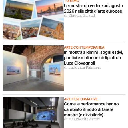
TURISMO
Le mostre da vedere ad agosto
2026 nelle città d’arte europee
di Claudia Giraud
ARTE CONTEMPORANEA
In mostra a Rimini i sogni estivi,
poetici e malinconici dipinti da
Luca Giovagnoli
di Ludovica Palmieri
ARTI PERFORMATIVE
Come le performance hanno
cambiato il modo di fare le
mostre (e di visitarle)
di Margherita Artoni