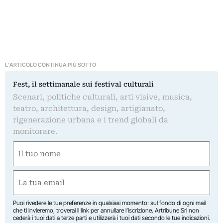
L'ARTICOLO CONTINUA PIÙ SOTTO
Fest, il settimanale sui festival culturali
Scenari, politiche culturali, arti visive, musica,
teatro, architettura, design, artigianato,
rigenerazione urbana e i trend globali da
monitorare.
Nome
(Obbligatorio)
Nome
Email
(Obbligatorio)
Puoi rivedere le tue preferenze in qualsiasi momento: sul fondo di ogni mail
che ti invieremo, troverai il link per annullare l’iscrizione. Artribune Srl non
cederà i tuoi dati a terze parti e utilizzerà i tuoi dati secondo le tue indicazioni.