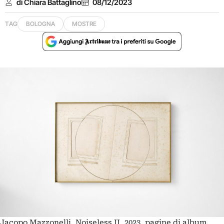
di Chiara Battaglino
08/12/2023
TAG
BOLOGNA
MOSTRE
Jacopo Mazzonelli, Noiseless II, 2023, pagine di album