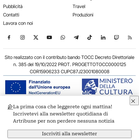
Pubblicità
Travel
Contatti
Produzioni
Lavora con noi
Seguici su Facebook
Seguici su Instagram
Seguici su X
Seguici su YouTube
Seguici su WhatsApp
Seguici su Telegram
Seguici su TikTok
Seguici su Link
Seguici su
Segui
Sito realizzato con il contributo bando TOCC Decreto Direttoriale
n. 385 del 19/10/2022 PROT. PROGETTOTOCC0000125
COR15906233 CUPC87J23001080008
La prima cosa che leggerete ogni mattina!
© 2011-2026 ARTRIBUNE srl – Corso Vittorio Emanuele II, 287 –
Iscrivetevi alla newsletter quotidiana di
00186 Roma - P.I. 11381581005
Artribune per non perdere nessuna notizia
Privacy: Responsabile della protezione dei dati personali
ARTRIBUNE srl – Corso Vittorio Emanuele II, 287 – 00186 Roma
Iscriviti alla newsletter
Termini e condizioni
Privacy Policy
Cookie Policy
Credits