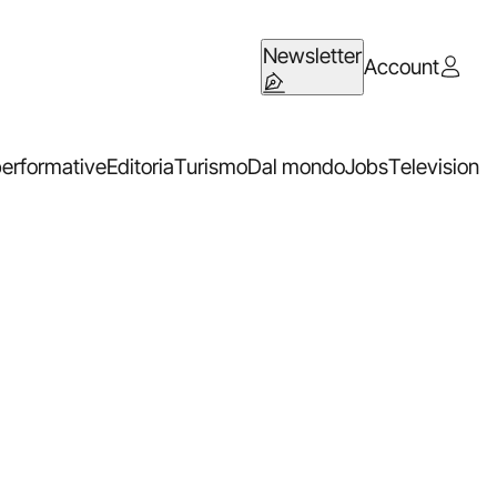
Newsletter
Account
performative
Editoria
Turismo
Dal mondo
Jobs
Television