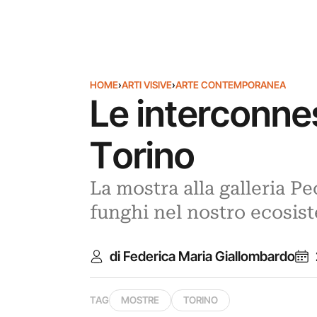
HOME
›
ARTI VISIVE
›
ARTE CONTEMPORANEA
Le interconne
Torino
La mostra alla galleria Pe
funghi nel nostro ecosist
di Federica Maria Giallombardo
TAG
MOSTRE
TORINO