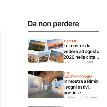
Da non perdere
TURISMO
Le mostre da
vedere ad agosto
2026 nelle città
di Claudia Giraud
d’arte europee
ARTE
CONTEMPORANEA
In mostra a Rimini
i sogni estivi,
poetici e
di Ludovica Palmieri
malinconici
dipinti da Luca