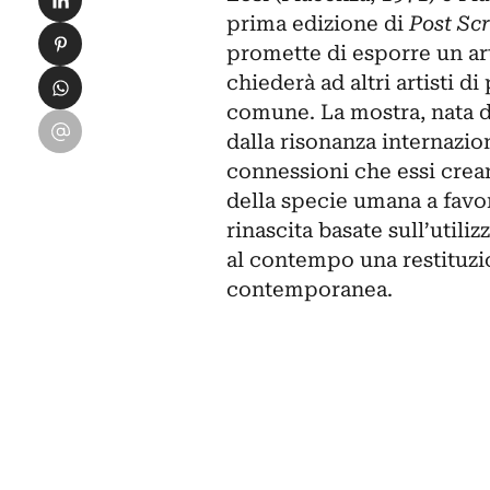
prima edizione di
Post Sc
Condividi su Pinterest
promette di esporre un arti
Condividi su WhatsApp
chiederà ad altri artisti 
comune. La mostra, nata dal
Condividi su Email
dalla risonanza internazion
connessioni che essi crea
della specie umana a favo
rinascita basate sull’util
al contempo una restituzio
contemporanea.