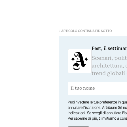
L'ARTICOLO CONTINUA PIÙ SOTTO
Fest, il settima
Scenari, polit
architettura, 
trend globali
Nome
(Required)
First
Puoi rivedere le tue preferenze in qua
annullare l’iscrizione. Artribune Srl no
indicazioni. Se scegli di annullare l’i
Per saperne di più, ti invitiamo a con