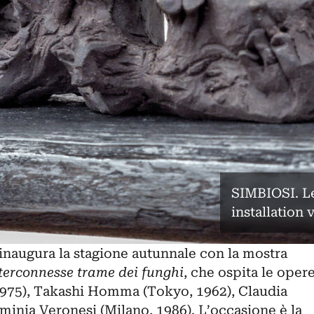
SIMBIOSI. Le
installation
 inaugura la stagione autunnale con la mostra
terconnesse trame dei funghi
, che ospita le oper
1975), Takashi Homma (Tokyo, 1962), Claudia
aminia Veronesi (Milano, 1986). L’occasione è la