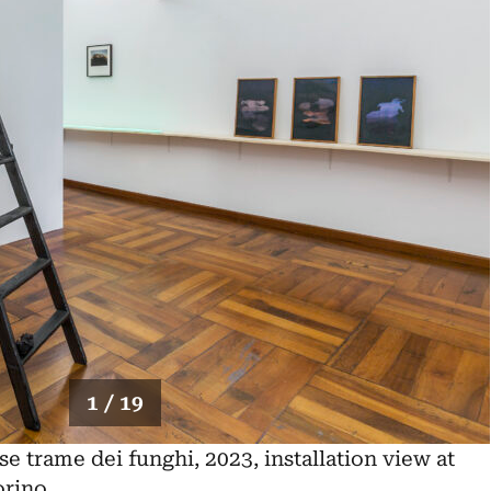
1 / 19
 trame dei funghi, 2023, installation view at
orino