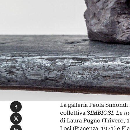
Condividi su Facebook
La galleria Peola Simondi
collettiva
SIMBIOSI. Le in
Condividi su X
di Laura Pugno (Trivero, 
Condividi su LinkedIn
Losi (Piacenza, 1971) e Fl