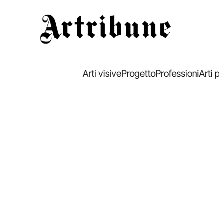
Artribune
Arti visive
Progetto
Professioni
Arti 