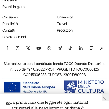
Finissage
Eventi in giornata
Chi siamo
University
Pubblicità
Travel
Contatti
Produzioni
Lavora con noi
Seguici su Facebook
Seguici su Instagram
Seguici su X
Seguici su YouTube
Seguici su WhatsApp
Seguici su Telegram
Seguici su TikTok
Seguici su Link
Seguici su
Segui
Sito realizzato con il contributo bando TOCC Decreto Direttoriale
n. 385 del 19/10/2022 PROT. PROGETTOTOCC0000125
COR15906233 CUPC87J23001080008
La prima cosa che leggerete ogni mattina!
© 2011-2026 ARTRIBUNE srl – Corso Vittorio Emanuele II, 287 –
Iscrivetevi alla newsletter quotidiana di