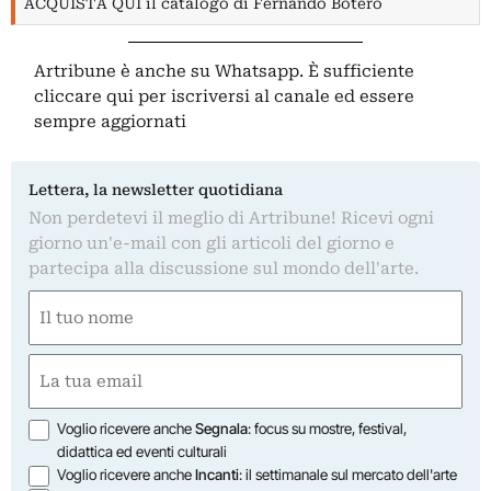
ACQUISTA QUI il catalogo di Fernando Botero
Artribune è anche su Whatsapp. È sufficiente
cliccare qui
per iscriversi al canale ed essere
sempre aggiornati
Lettera, la newsletter quotidiana
Non perdetevi il meglio di Artribune! Ricevi ogni
giorno un'e-mail con gli articoli del giorno e
partecipa alla discussione sul mondo dell'arte.
Nome
(Obbligatorio)
Nome
Email
(Obbligatorio)
Opzioni
Voglio ricevere anche
Segnala
: focus su mostre, festival,
didattica ed eventi culturali
Voglio ricevere anche
Incanti
: il settimanale sul mercato dell'arte