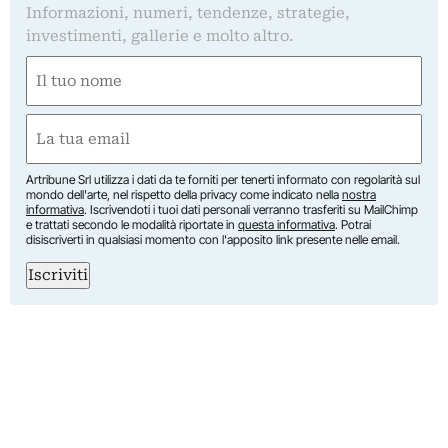
Informazioni, numeri, tendenze, strategie,
investimenti, gallerie e molto altro.
Nome
(Obbligatorio)
Nome
Email
(Obbligatorio)
Artribune Srl utilizza i dati da te forniti per tenerti informato con regolarità sul
mondo dell'arte, nel rispetto della privacy come indicato nella
nostra
informativa
. Iscrivendoti i tuoi dati personali verranno trasferiti su MailChimp
e trattati secondo le modalità riportate in
questa informativa
. Potrai
disiscriverti in qualsiasi momento con l'apposito link presente nelle email.
Iscriviti