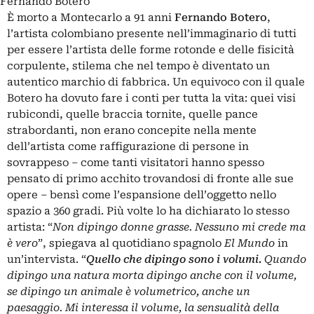
Fernando Botero
È morto a Montecarlo a 91 anni
Fernando
Botero
,
l’artista colombiano presente nell’immaginario di tutti
per essere l’artista delle forme rotonde e delle fisicità
corpulente, stilema che nel tempo è diventato un
autentico marchio di fabbrica. Un equivoco con il quale
Botero ha dovuto fare i conti per tutta la vita: quei visi
rubicondi, quelle braccia tornite, quelle pance
strabordanti, non erano concepite nella mente
dell’artista come raffigurazione di persone in
sovrappeso – come tanti visitatori hanno spesso
pensato di primo acchito trovandosi di fronte alle sue
opere – bensì come l’espansione dell’oggetto nello
spazio a 360 gradi. Più volte lo ha dichiarato lo stesso
artista: “
Non dipingo donne grasse. Nessuno mi crede ma
è vero
”, spiegava al quotidiano spagnolo
El Mundo
in
un’intervista. “
Quello che dipingo sono i volumi.
Quando
dipingo una natura morta dipingo anche con il volume,
se dipingo un animale è volumetrico, anche un
paesaggio. Mi interessa il volume, la sensualità della