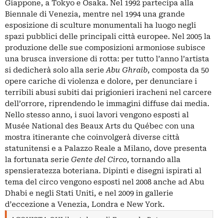
Giappone, a Tokyo e Osaka. Nel 1992 partecipa alla
Biennale di Venezia, mentre nel 1994 una grande
esposizione di sculture monumentali ha luogo negli
spazi pubblici delle principali città europee. Nel 2005 la
produzione delle sue composizioni armoniose subisce
una brusca inversione di rotta: per tutto l’anno l’artista
si dedicherà solo alla serie
Abu Ghraib
, composta da 50
opere cariche di violenza e dolore, per denunciare i
terribili abusi subiti dai prigionieri iracheni nel carcere
dell’orrore, riprendendo le immagini diffuse dai media.
Nello stesso anno, i suoi lavori vengono esposti al
Musée National des Beaux Arts du Québec con una
mostra itinerante che coinvolgerà diverse città
statunitensi e a Palazzo Reale a Milano, dove presenta
la fortunata serie
Gente del Circo,
tornando alla
spensieratezza boteriana. Dipinti e disegni ispirati al
tema del circo vengono esposti nel 2008 anche ad Abu
Dhabi e negli Stati Uniti, e nel 2009 in gallerie
d’eccezione a Venezia, Londra e New York.