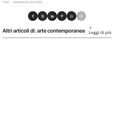
TAG
FERNANDO BOTERO
Condividi su Facebook
Condividi su X
Condividi su LinkedIn
Condividi su Pinterest
Condividi su WhatsApp
Condividi su Email
Altri articoli di: arte contemporanea
Leggi di più