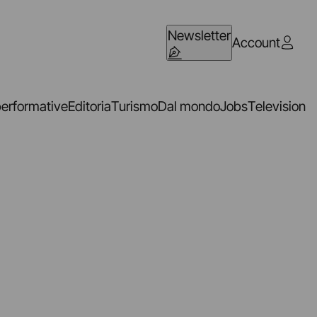
Newsletter
Account
performative
Editoria
Turismo
Dal mondo
Jobs
Television