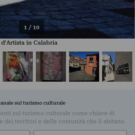
1 / 10
 d’Artista in Calabria
manale sul turismo culturale
nti sul turismo culturale come chiave di
dei territori e delle comunità che li abitano.
Email