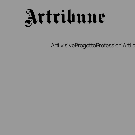
Artribune
Arti visive
Progetto
Professioni
Arti 