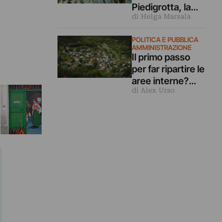
Piedigrotta, la
di Helga Marsala
celebre chiesa
rupestre che è
POLITICA E PUBBLICA
un gioiello di
AMMINISTRAZIONE
outsider art
Il primo passo
Il progetto Sentiero Porte d’Ar
per far ripartire le
aree interne?
di Alex Urso
Piantarla di usare
la parola
“resilienza”