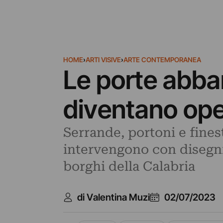
HOME
›
ARTI VISIVE
›
ARTE CONTEMPORANEA
Le porte abba
diventano oper
Serrande, portoni e finest
intervengono con disegni 
borghi della Calabria
di Valentina Muzi
02/07/2023