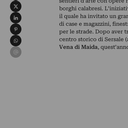
sentieri d’arte con opere 
Condividi su X
borghi calabresi. L’iniziat
Condividi su LinkedIn
il quale ha invitato un gra
di case e magazzini, finest
Condividi su Pinterest
per le strade. Dopo aver t
Condividi su WhatsApp
centro storico di Sersale 
Vena di Maida
, quest’anno
Condividi su Email