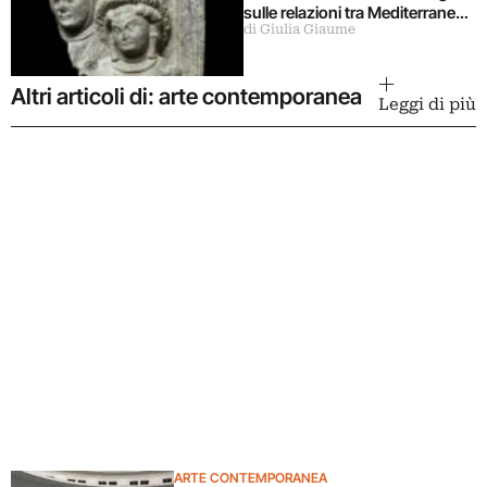
sulle relazioni tra Mediterraneo
di Giulia Giaume
e Asia
Altri articoli di: arte contemporanea
Leggi di più
ARTE CONTEMPORANEA