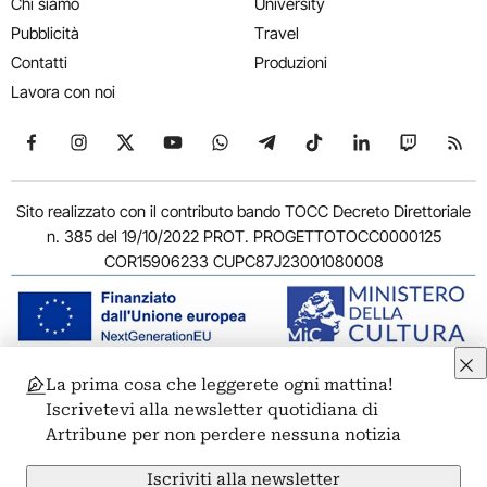
Chi siamo
University
Pubblicità
Travel
Contatti
Produzioni
Lavora con noi
Seguici su Facebook
Seguici su Instagram
Seguici su X
Seguici su YouTube
Seguici su WhatsApp
Seguici su Telegram
Seguici su TikTok
Seguici su Link
Seguici su
Segui
Sito realizzato con il contributo bando TOCC Decreto Direttoriale
n. 385 del 19/10/2022 PROT. PROGETTOTOCC0000125
COR15906233 CUPC87J23001080008
La prima cosa che leggerete ogni mattina!
© 2011-2026 ARTRIBUNE srl – Corso Vittorio Emanuele II, 287 –
Iscrivetevi alla newsletter quotidiana di
00186 Roma - P.I. 11381581005
Artribune per non perdere nessuna notizia
Privacy: Responsabile della protezione dei dati personali
ARTRIBUNE srl – Corso Vittorio Emanuele II, 287 – 00186 Roma
Iscriviti alla newsletter