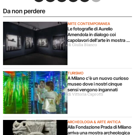
Da non perdere
ARTE CONTEMPORANEA
Le fotografie di Aurelio
Amendola in dialogo coi
capolavori dell’arte in mostra a
di Giulia Bianco
Milano
TURISMO
A Milano c’è un nuovo curioso
museo dove i nostri cinque
sensi vengono ingannati
di Vittoria Caprotti
ARCHEOLOGIA & ARTE ANTICA
Alla Fondazione Prada di Milano
arriva una mostra archeologica