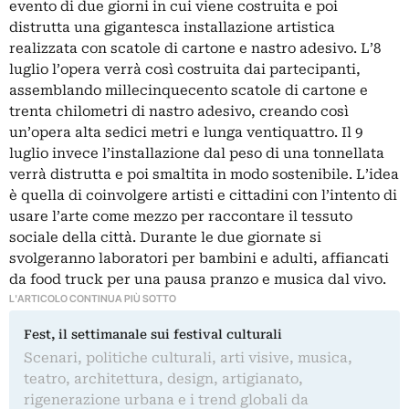
evento di due giorni in cui viene costruita e poi
distrutta una gigantesca installazione artistica
realizzata con scatole di cartone e nastro adesivo. L’8
luglio l’opera verrà così costruita dai partecipanti,
assemblando millecinquecento scatole di cartone e
trenta chilometri di nastro adesivo, creando così
un’opera alta sedici metri e lunga ventiquattro. Il 9
luglio invece l’installazione dal peso di una tonnellata
verrà distrutta e poi smaltita in modo sostenibile. L’idea
è quella di coinvolgere artisti e cittadini con l’intento di
usare l’arte come mezzo per raccontare il tessuto
sociale della città. Durante le due giornate si
svolgeranno laboratori per bambini e adulti, affiancati
da food truck per una pausa pranzo e musica dal vivo.
L'ARTICOLO CONTINUA PIÙ SOTTO
Fest, il settimanale sui festival culturali
Scenari, politiche culturali, arti visive, musica,
teatro, architettura, design, artigianato,
rigenerazione urbana e i trend globali da