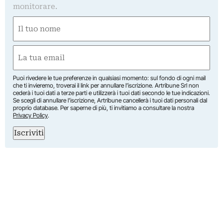
monitorare.
Nome
(Required)
First
Email
(Required)
Puoi rivedere le tue preferenze in qualsiasi momento: sul fondo di ogni mail
che ti invieremo, troverai il link per annullare l’iscrizione. Artribune Srl non
cederà i tuoi dati a terze parti e utilizzerà i tuoi dati secondo le tue indicazioni.
Se scegli di annullare l’iscrizione, Artribune cancellerà i tuoi dati personali dal
proprio database. Per saperne di più, ti invitiamo a consultare la nostra
Privacy Policy
.
Iscriviti