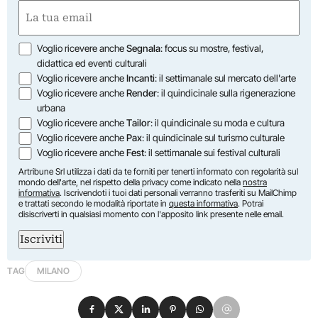
First
Email
(Required)
Opzioni
Voglio ricevere anche
Segnala
: focus su mostre, festival,
didattica ed eventi culturali
Voglio ricevere anche
Incanti
: il settimanale sul mercato dell'arte
Voglio ricevere anche
Render
: il quindicinale sulla rigenerazione
urbana
Voglio ricevere anche
Tailor
: il quindicinale su moda e cultura
Voglio ricevere anche
Pax
: il quindicinale sul turismo culturale
Voglio ricevere anche
Fest
: il settimanale sui festival culturali
Artribune Srl utilizza i dati da te forniti per tenerti informato con regolarità sul
mondo dell'arte, nel rispetto della privacy come indicato nella
nostra
informativa
. Iscrivendoti i tuoi dati personali verranno trasferiti su MailChimp
e trattati secondo le modalità riportate in
questa informativa
. Potrai
disiscriverti in qualsiasi momento con l'apposito link presente nelle email.
Iscriviti
TAG
MILANO
Condividi su Facebook
Condividi su X
Condividi su LinkedIn
Condividi su Pinterest
Condividi su WhatsApp
Condividi su Email