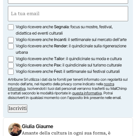
First
Email
(Required)
Opzioni
Voglio ricevere anche
Segnala
: focus su mostre, festival,
didattica ed eventi culturali
Voglio ricevere anche
Incanti
: il settimanale sul mercato dell'arte
Voglio ricevere anche
Render
: il quindicinale sulla rigenerazione
urbana
Voglio ricevere anche
Tailor
: il quindicinale su moda e cultura
Voglio ricevere anche
Pax
: il quindicinale sul turismo culturale
Voglio ricevere anche
Fest
: il settimanale sui festival culturali
Artribune Srl utilizza i dati da te forniti per tenerti informato con regolarità sul
mondo dell'arte, nel rispetto della privacy come indicato nella
nostra
informativa
. Iscrivendoti i tuoi dati personali verranno trasferiti su MailChimp
e trattati secondo le modalità riportate in
questa informativa
. Potrai
disiscriverti in qualsiasi momento con l'apposito link presente nelle email.
Iscriviti
Giulia Giaume
Amante della cultura in ogni sua forma, è