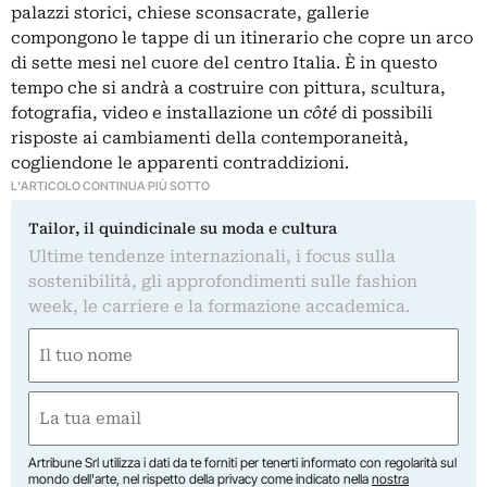
palazzi storici, chiese sconsacrate, gallerie
compongono le tappe di un itinerario che copre un arco
di sette mesi nel cuore del centro Italia. È in questo
tempo che si andrà a costruire con pittura, scultura,
fotografia, video e installazione un
côté
di possibili
risposte ai cambiamenti della contemporaneità,
cogliendone le apparenti contraddizioni.
L'ARTICOLO CONTINUA PIÙ SOTTO
Tailor, il quindicinale su moda e cultura
Ultime tendenze internazionali, i focus sulla
sostenibilità, gli approfondimenti sulle fashion
week, le carriere e la formazione accademica.
Nome
(Required)
First
Email
(Required)
Artribune Srl utilizza i dati da te forniti per tenerti informato con regolarità sul
mondo dell'arte, nel rispetto della privacy come indicato nella
nostra