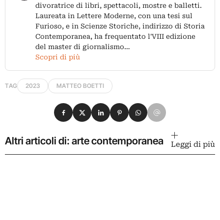
divoratrice di libri, spettacoli, mostre e balletti.
Laureata in Lettere Moderne, con una tesi sul
Furioso, e in Scienze Storiche, indirizzo di Storia
Contemporanea, ha frequentato l'VIII edizione
del master di giornalismo…
Scopri di più
TAG
2023
MATTEO BOETTI
Condividi su Facebook
Condividi su X
Condividi su LinkedIn
Condividi su Pinterest
Condividi su WhatsApp
Condividi su Email
Altri articoli di: arte contemporanea
Leggi di più