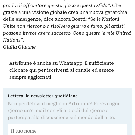
grado di affrontare questo gioco e questa sfida”
. Che
grazie a una visione globale crea una nuova gerarchia
delle emergenze, dice ancora Boetti:
“Se le Nazioni
Unite non riescono a risolvere guerre e fame, gli artisti
possono invece avere successo. Sono queste le mie United
Nations”.
Giulia Giaume
Artribune è anche su Whatsapp. È sufficiente
cliccare qui
per iscriversi al canale ed essere
sempre aggiornati
Lettera, la newsletter quotidiana
Non perdetevi il meglio di Artribune! Ricevi ogni
giorno un'e-mail con gli articoli del giorno e
partecipa alla discussione sul mondo dell'arte.
Nome
(Required)