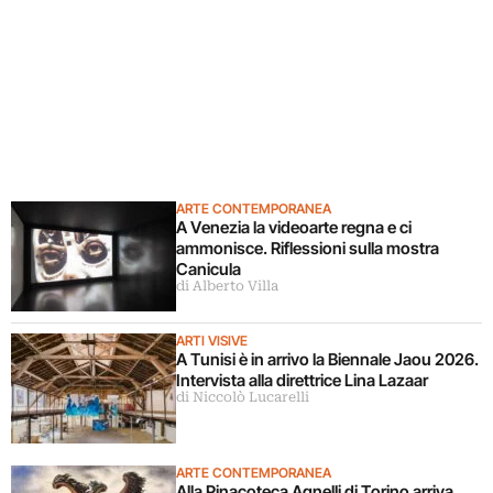
ARTE CONTEMPORANEA
A Venezia la videoarte regna e ci
ammonisce. Riflessioni sulla mostra
Canicula
di Alberto Villa
ARTI VISIVE
A Tunisi è in arrivo la Biennale Jaou 2026.
Intervista alla direttrice Lina Lazaar
di Niccolò Lucarelli
ARTE CONTEMPORANEA
Alla Pinacoteca Agnelli di Torino arriva