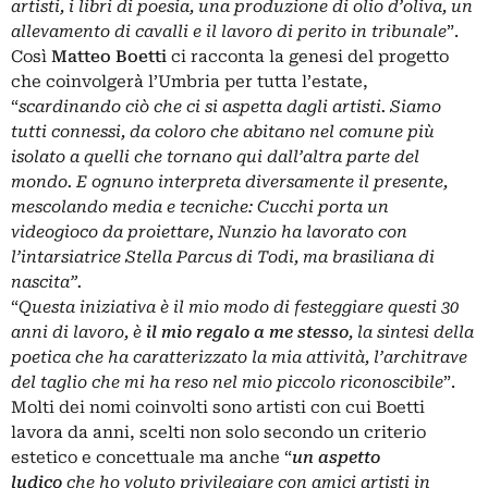
artisti, i libri di poesia, una produzione di olio d’oliva, un
allevamento di cavalli e il lavoro di perito in tribunale
”.
Così
Matteo
Boetti
ci racconta la genesi del progetto
che coinvolgerà l’Umbria per tutta l’estate,
“
scardinando ciò che ci si aspetta dagli artisti. Siamo
tutti connessi, da coloro che abitano nel comune più
isolato a quelli che tornano qui dall’altra parte del
mondo. E ognuno interpreta diversamente il presente,
mescolando media e tecniche: Cucchi porta un
videogioco da proiettare, Nunzio ha lavorato con
l’intarsiatrice Stella Parcus di Todi, ma brasiliana di
nascita”.
“
Questa iniziativa è il mio modo di festeggiare questi 30
anni di lavoro, è
il mio regalo a me stesso
, la sintesi della
poetica che ha caratterizzato la mia attività, l’architrave
del taglio che mi ha reso nel mio piccolo riconoscibile
”.
Molti dei nomi coinvolti sono artisti con cui Boetti
lavora da anni, scelti non solo secondo un criterio
estetico e concettuale ma anche “
un aspetto
ludico
che
ho voluto privilegiare con amici artisti in