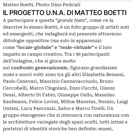
Matteo Boetti. Photo: Dino Pedriali
IL PROGETTO U.N.A. DI MATTEO BOETTI
A partecipare a questa “
grande festa
”, come ce la
descrive lo stesso Boetti, è un folto gruppo di artisti noti
ed emergenti, che indagherà sul presente attraverso
dittologie oppositive (ma solo in apparenza)
come
“locale-globale” e “reale-virtuale”
e il loro
impatto in campo creativo. Tra i 90 partecipanti
dell’indagine, che si gioca molto
sul
confronto
generazionale
, figurano grandissimi
nomi e nuovi volti: sono tra gli altri Elisabetta Benassi,
Paolo Canevari, Maurizio Cannavacciuolo, Bruno
Ceccobelli, Marco Cingolani, Enzo Cucchi, Gianni
Dessì, Alberto Di Fabio, Giuseppe Gallo, Massimo
Kaufmann, Felice Levini, Miltos Manetas, Nunzio, Luigi
Ontani, Luca Pancrazzi, Salvo e Marco Tirelli. Un
gruppo eterogeneo che si interseca con naturalezza con
le architetture variegate degli spazi scelti, tutti intimi e
portatori di identità storiche ben definite: musei,