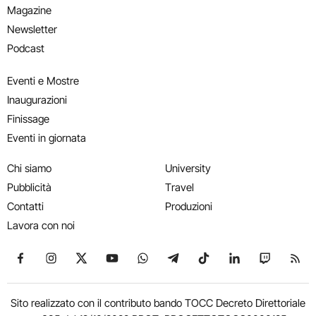
Magazine
Newsletter
Podcast
Eventi e Mostre
Inaugurazioni
Finissage
Eventi in giornata
Chi siamo
University
Pubblicità
Travel
Contatti
Produzioni
Lavora con noi
Seguici su Facebook
Seguici su Instagram
Seguici su X
Seguici su YouTube
Seguici su WhatsApp
Seguici su Telegram
Seguici su TikTok
Seguici su Link
Seguici su
Segui
Sito realizzato con il contributo bando TOCC Decreto Direttoriale