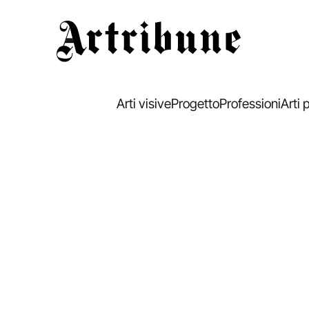
Artribune
Arti visive
Progetto
Professioni
Arti 