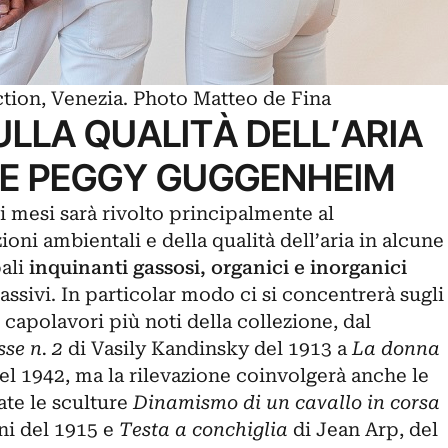
ion, Venezia. Photo Matteo de Fina
ULLA QUALITÀ DELL’ARIA
NE PEGGY GUGGENHEIM
 mesi sarà rivolto principalmente al
oni ambientali e della qualità dell’aria in alcune
pali
inquinanti gassosi, organici e inorganici
ssivi. In particolar modo ci si concentrerà sugli
apolavori più noti della collezione, dal
se n. 2
di Vasily Kandinsky del 1913 a
La donna
l 1942, ma la rilevazione coinvolgerà anche le
ate le sculture
Dinamismo di un cavallo in corsa
i del 1915 e
Testa a conchiglia
di Jean Arp, del