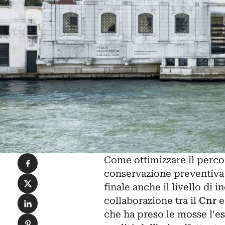
Condividi su Facebook
Come ottimizzare il percor
conservazione preventiva 
Condividi su X
finale anche il livello di
Condividi su LinkedIn
collaborazione tra il
Cnr
e
che ha preso le mosse l’es
Condividi su Pinterest