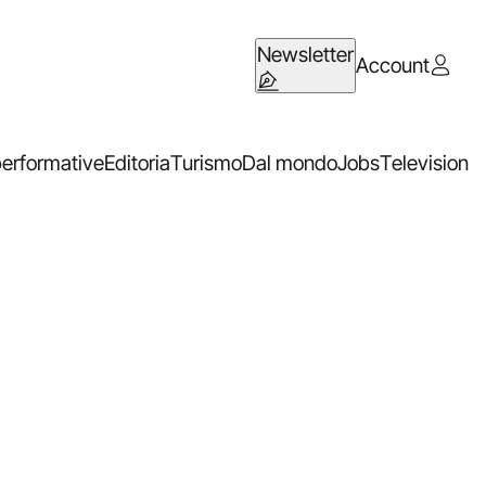
Newsletter
Account
performative
Editoria
Turismo
Dal mondo
Jobs
Television