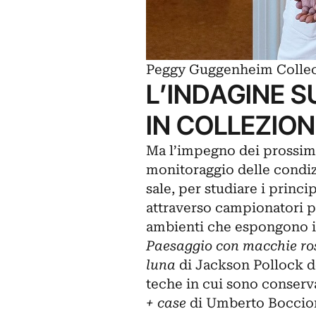
Peggy Guggenheim Collect
L’INDAGINE S
IN COLLEZIO
Ma l’impegno dei prossimi
monitoraggio delle condizi
sale, per studiare i princi
attraverso campionatori pa
ambienti che espongono i c
Paesaggio con macchie ros
luna
di Jackson Pollock de
teche in cui sono conserv
+ case
di Umberto Boccion