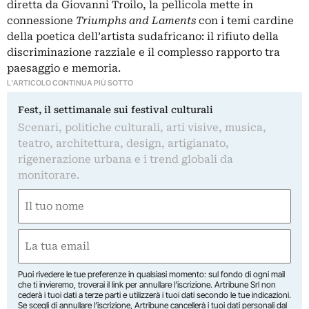
diretta da Giovanni Troilo, la pellicola mette in
connessione
Triumphs and Laments
con i temi cardine
della poetica dell’artista sudafricano: il rifiuto della
discriminazione razziale e il complesso rapporto tra
paesaggio e memoria.
L'ARTICOLO CONTINUA PIÙ SOTTO
Fest, il settimanale sui festival culturali
Scenari, politiche culturali, arti visive, musica,
teatro, architettura, design, artigianato,
rigenerazione urbana e i trend globali da
monitorare.
Nome
(Required)
First
Email
(Required)
Puoi rivedere le tue preferenze in qualsiasi momento: sul fondo di ogni mail
che ti invieremo, troverai il link per annullare l’iscrizione. Artribune Srl non
cederà i tuoi dati a terze parti e utilizzerà i tuoi dati secondo le tue indicazioni.
Se scegli di annullare l’iscrizione, Artribune cancellerà i tuoi dati personali dal