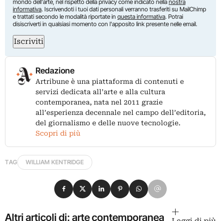
mondo dell'arte, nel rispetto della privacy come indicato nella
nostra
informativa
. Iscrivendoti i tuoi dati personali verranno trasferiti su MailChimp
e trattati secondo le modalità riportate in
questa informativa
. Potrai
disiscriverti in qualsiasi momento con l'apposito link presente nelle email.
Iscriviti
Redazione
Artribune è una piattaforma di contenuti e
servizi dedicata all’arte e alla cultura
contemporanea, nata nel 2011 grazie
all’esperienza decennale nel campo dell’editoria,
del giornalismo e delle nuove tecnologie.
Scopri di più
TAG
WILLIAM KENTRIDGE
Condividi su Facebook
Condividi su X
Condividi su LinkedIn
Condividi su Pinterest
Condividi su WhatsApp
Condividi su Email
Altri articoli di: arte contemporanea
Leggi di più