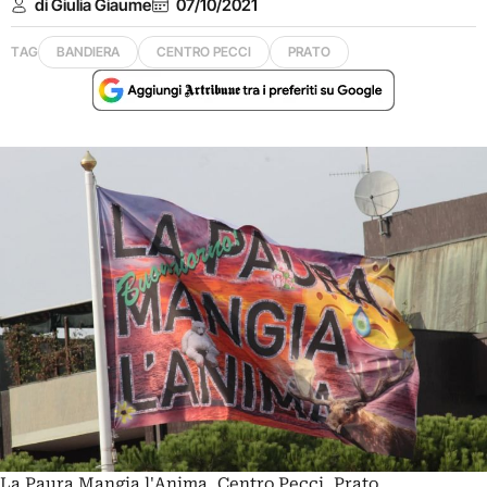
di Giulia Giaume
07/10/2021
TAG
BANDIERA
CENTRO PECCI
PRATO
La Paura Mangia l'Anima, Centro Pecci, Prato