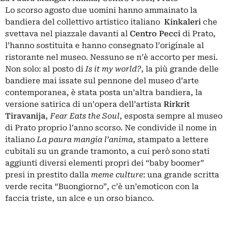
Lo scorso agosto due uomini hanno ammainato la
bandiera del collettivo artistico italiano
Kinkaleri
che
svettava nel piazzale davanti al
Centro Pecci
di Prato,
l’hanno sostituita e hanno consegnato l’originale al
ristorante nel museo. Nessuno se n’è accorto per mesi.
Non solo: al posto di
Is it my world?
, la più grande delle
bandiere mai issate sul pennone del museo d’arte
contemporanea, è stata posta un’altra bandiera, la
versione satirica di un’opera dell’artista
Rirkrit
Tiravanija
,
Fear Eats the Soul
, esposta sempre al museo
di Prato proprio l’anno scorso. Ne condivide il nome in
italiano
La paura mangia l’anima
, stampato a lettere
cubitali su un grande tramonto, a cui però sono stati
aggiunti diversi elementi propri dei “baby boomer”
presi in prestito dalla
meme culture
: una grande scritta
verde recita “Buongiorno”, c’è un’emoticon con la
faccia triste, un alce e un orso bianco.