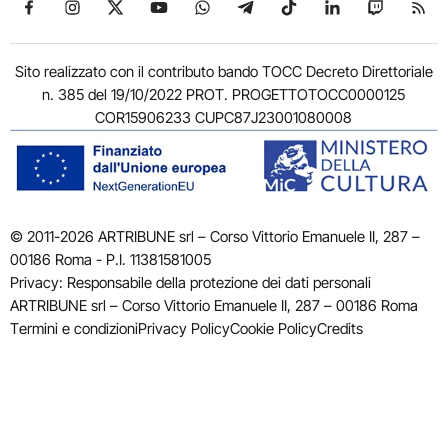
Seguici su Facebook
Seguici su Instagram
Seguici su X
Seguici su YouTube
Seguici su WhatsApp
Seguici su Telegram
Seguici su TikTok
Seguici su Link
Seguici su
Segui
Sito realizzato con il contributo bando TOCC Decreto Direttoriale
n. 385 del 19/10/2022 PROT. PROGETTOTOCC0000125
COR15906233 CUPC87J23001080008
© 2011-2026 ARTRIBUNE srl – Corso Vittorio Emanuele II, 287 –
00186 Roma - P.I. 11381581005
Privacy: Responsabile della protezione dei dati personali
ARTRIBUNE srl – Corso Vittorio Emanuele II, 287 – 00186 Roma
Termini e condizioni
Privacy Policy
Cookie Policy
Credits