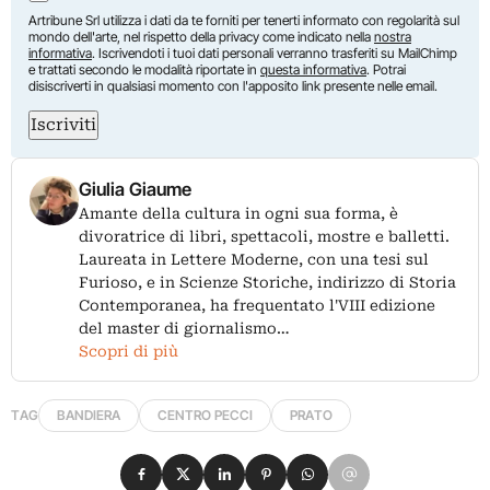
Artribune Srl utilizza i dati da te forniti per tenerti informato con regolarità sul
mondo dell'arte, nel rispetto della privacy come indicato nella
nostra
informativa
. Iscrivendoti i tuoi dati personali verranno trasferiti su MailChimp
e trattati secondo le modalità riportate in
questa informativa
. Potrai
disiscriverti in qualsiasi momento con l'apposito link presente nelle email.
Iscriviti
Giulia Giaume
Amante della cultura in ogni sua forma, è
divoratrice di libri, spettacoli, mostre e balletti.
Laureata in Lettere Moderne, con una tesi sul
Furioso, e in Scienze Storiche, indirizzo di Storia
Contemporanea, ha frequentato l'VIII edizione
del master di giornalismo…
Scopri di più
TAG
BANDIERA
CENTRO PECCI
PRATO
Condividi su Facebook
Condividi su X
Condividi su LinkedIn
Condividi su Pinterest
Condividi su WhatsApp
Condividi su Email