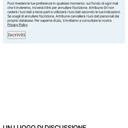
Puoi rivedere le tue preferenze in qualsiasi momento: sul fondo di ogni mail
che ti invieremo, troverai il link per annullare l’iscrizione. Artribune Srl non
cederà i tuoi dati a terze parti e utilizzerà i tuoi dati secondo le tue indicazioni.
Se scegli di annullare l’iscrizione, Artribune cancellerà i tuoi dati personali dal
proprio database. Per saperne di più, ti invitiamo a consultare la nostra
Privacy Policy
.
Iscriviti
UN LUOGO DI DISCUSSIONE