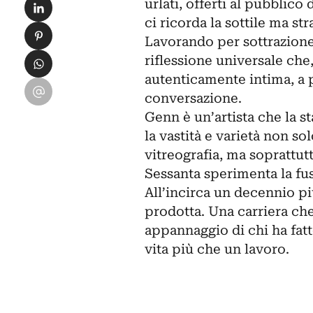
Condividi su LinkedIn
urlati, offerti al pubblico 
ci ricorda la sottile ma str
Condividi su Pinterest
Lavorando per sottrazione
Condividi su WhatsApp
riflessione universale che,
autenticamente intima, a p
Condividi su Email
conversazione.
Genn è un’artista che la s
la vastità e varietà non sol
vitreografia, ma soprattut
Sessanta sperimenta la fusi
All’incirca un decennio più
prodotta. Una carriera che
appannaggio di chi ha fatt
vita più che un lavoro.