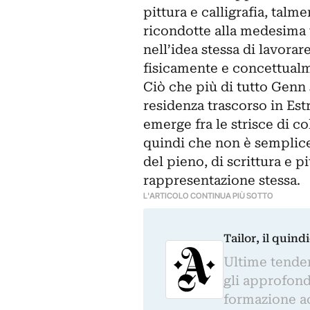
pittura e calligrafia, tal
ricondotte alla medesima 
nell’idea stessa di lavorar
fisicamente e concettualm
Ciò che più di tutto Genn
residenza trascorso in Estr
emerge fra le strisce di c
quindi che non è semplice 
del pieno, di scrittura e pi
rappresentazione stessa.
L'ARTICOLO CONTINUA PIÙ SOTTO
Tailor, il quin
Ultime tendenz
gli approfond
formazione a