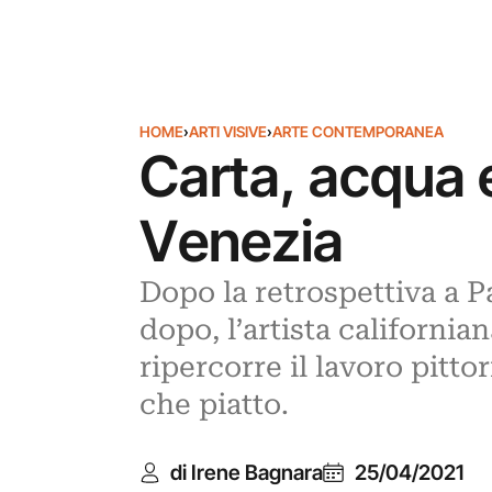
HOME
›
ARTI VISIVE
›
ARTE CONTEMPORANEA
Carta, acqua 
Venezia
Dopo la retrospettiva a Pa
dopo, l’artista californi
ripercorre il lavoro pittor
che piatto.
di Irene Bagnara
25/04/2021