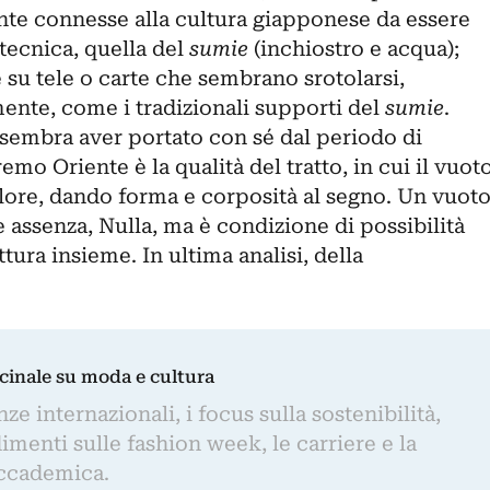
mente connesse alla cultura giapponese da essere
tecnica, quella del
sumie
(inchiostro e acqua);
e su tele o carte che sembrano srotolarsi,
ente, come i tradizionali supporti del
sumie
.
 sembra aver portato con sé dal periodo di
emo Oriente è la qualità del tratto, in cui il vuot
olore, dando forma e corposità al segno. Un vuot
assenza, Nulla, ma è condizione di possibilità
ttura insieme. In ultima analisi, della
dicinale su moda e cultura
e internazionali, i focus sulla sostenibilità,
imenti sulle fashion week, le carriere e la
ccademica.