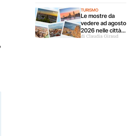
Turandot in
TURISMO
questa mostra a
Le mostre da
Venezia
vedere ad agosto
2026 nelle città
di Claudia Giraud
d’arte europee
o
o