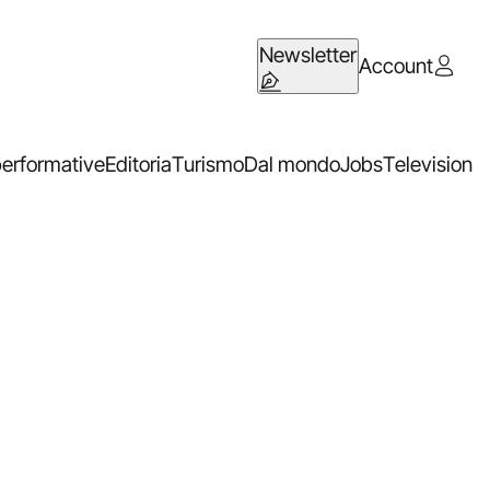
Newsletter
Account
performative
Editoria
Turismo
Dal mondo
Jobs
Television