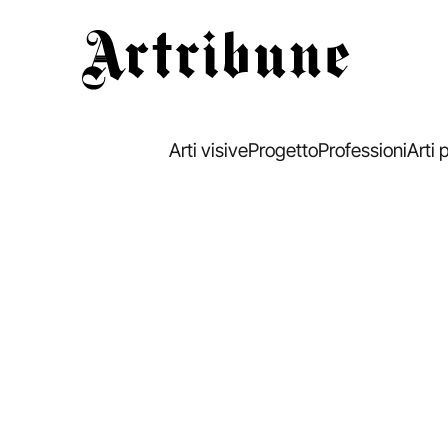
Artribune
Arti visive
Progetto
Professioni
Arti 