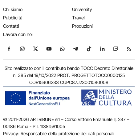
Chi siamo
University
Pubblicità
Travel
Contatti
Produzioni
Lavora con noi
Seguici su Facebook
Seguici su Instagram
Seguici su X
Seguici su YouTube
Seguici su WhatsApp
Seguici su Telegram
Seguici su TikTok
Seguici su Link
Seguici su
Segui
Sito realizzato con il contributo bando TOCC Decreto Direttoriale
n. 385 del 19/10/2022 PROT. PROGETTOTOCC0000125
COR15906233 CUPC87J23001080008
© 2011-2026 ARTRIBUNE srl – Corso Vittorio Emanuele II, 287 –
00186 Roma - P.I. 11381581005
Privacy: Responsabile della protezione dei dati personali