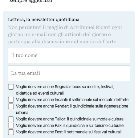
sempre aggiornati
Lettera, la newsletter quotidiana
Non perdetevi il meglio di Artribune! Ricevi ogni
giorno un'e-mail con gli articoli del giorno e
partecipa alla discussione sul mondo dell'arte.
Nome
(Obbligatorio)
Nome
Email
(Obbligatorio)
Opzioni
Voglio ricevere anche
Segnala
: focus su mostre, festival,
didattica ed eventi culturali
Voglio ricevere anche
Incanti
: il settimanale sul mercato dell'arte
Voglio ricevere anche
Render
: il quindicinale sulla rigenerazione
urbana
Voglio ricevere anche
Tailor
: il quindicinale su moda e cultura
Voglio ricevere anche
Pax
: il quindicinale sul turismo culturale
Voglio ricevere anche
Fest
: il settimanale sui festival culturali