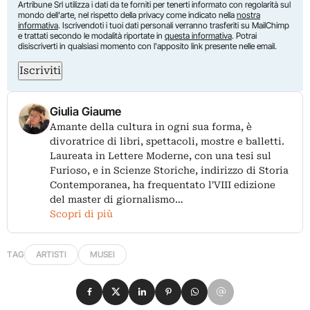
Artribune Srl utilizza i dati da te forniti per tenerti informato con regolarità sul
mondo dell'arte, nel rispetto della privacy come indicato nella
nostra
informativa
. Iscrivendoti i tuoi dati personali verranno trasferiti su MailChimp
e trattati secondo le modalità riportate in
questa informativa
. Potrai
disiscriverti in qualsiasi momento con l'apposito link presente nelle email.
Iscriviti
Giulia Giaume
Amante della cultura in ogni sua forma, è
divoratrice di libri, spettacoli, mostre e balletti.
Laureata in Lettere Moderne, con una tesi sul
Furioso, e in Scienze Storiche, indirizzo di Storia
Contemporanea, ha frequentato l'VIII edizione
del master di giornalismo…
Scopri di più
TAG
ARTISTI
MUSEI
Condividi su Facebook
Condividi su X
Condividi su LinkedIn
Condividi su Pinterest
Condividi su WhatsApp
Condividi su Email