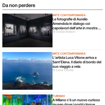
Da non perdere
ARTE CONTEMPORANEA
Le fotografie di Aurelio
Amendola in dialogo coi
capolavori dell’arte in mostra a
di Giulia Bianco
Milano
ARTE CONTEMPORANEA
L’artista Luca Vitone arriva a
Sant’Elena. Il diario di bordo del
suo viaggio a vela
di Luca Vitone
TURISMO
A Milano c’è un nuovo curioso
museo dove i nostri cinque