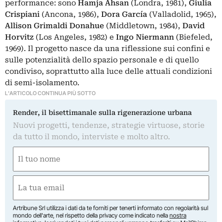
performance: sono
Hamja Ahsan
(Londra, 1981),
Giulia
Crispiani
(Ancona, 1986),
Dora García
(Valladolid, 1965),
Allison Grimaldi Donahue
(Middletown, 1984),
David
Horvitz
(Los Angeles, 1982) e
Ingo Niermann
(Biefeled,
1969). Il progetto nasce da una riflessione sui confini e
sulle potenzialità dello spazio personale e di quello
condiviso, soprattutto alla luce delle attuali condizioni
di semi-isolamento.
L'ARTICOLO CONTINUA PIÙ SOTTO
Render, il bisettimanale sulla rigenerazione urbana
Nuovi progetti, tendenze, strategie virtuose, storie
da tutto il mondo, interviste e molto altro.
Nome
(Obbligatorio)
Nome
Email
(Obbligatorio)
Artribune Srl utilizza i dati da te forniti per tenerti informato con regolarità sul
mondo dell'arte, nel rispetto della privacy come indicato nella
nostra