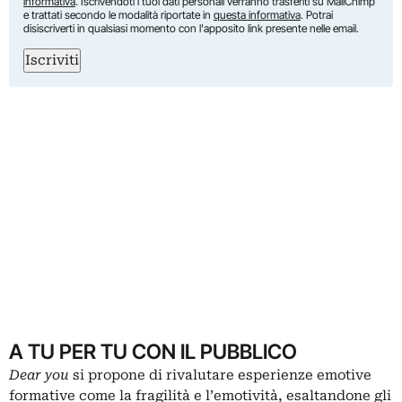
informativa
. Iscrivendoti i tuoi dati personali verranno trasferiti su MailChimp
e trattati secondo le modalità riportate in
questa informativa
. Potrai
disiscriverti in qualsiasi momento con l'apposito link presente nelle email.
Iscriviti
A TU PER TU CON IL PUBBLICO
Dear you
si propone di rivalutare esperienze emotive
formative come la fragilità e l’emotività, esaltandone gli