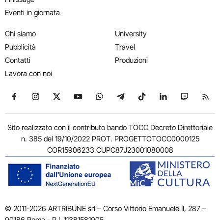
Eventi in giornata
Chi siamo
University
Pubblicità
Travel
Contatti
Produzioni
Lavora con noi
Seguici su Facebook
Seguici su Instagram
Seguici su X
Seguici su YouTube
Seguici su WhatsApp
Seguici su Telegram
Seguici su TikTok
Seguici su Link
Seguici su
Segui
Sito realizzato con il contributo bando TOCC Decreto Direttoriale
n. 385 del 19/10/2022 PROT. PROGETTOTOCC0000125
COR15906233 CUPC87J23001080008
© 2011-2026 ARTRIBUNE srl – Corso Vittorio Emanuele II, 287 –
00186 Roma - P.I. 11381581005