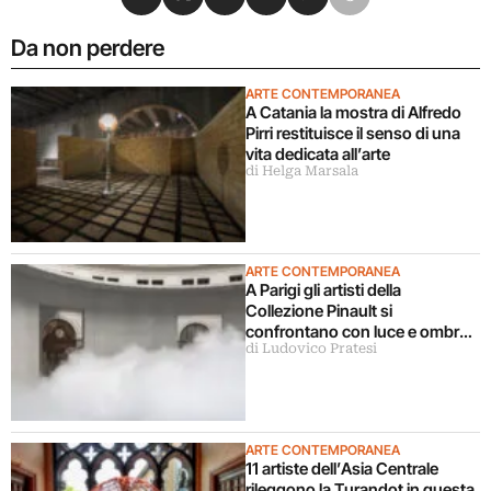
Da non perdere
ARTE CONTEMPORANEA
A Catania la mostra di Alfredo
Pirri restituisce il senso di una
vita dedicata all’arte
di Helga Marsala
ARTE CONTEMPORANEA
A Parigi gli artisti della
Collezione Pinault si
confrontano con luce e ombra
di Ludovico Pratesi
in una grande mostra
ARTE CONTEMPORANEA
11 artiste dell’Asia Centrale
rileggono la Turandot in questa