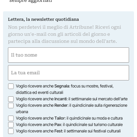
sempre aggiornati
Lettera, la newsletter quotidiana
Non perdetevi il meglio di Artribune! Ricevi ogni
giorno un'e-mail con gli articoli del giorno e
partecipa alla discussione sul mondo dell'arte.
Nome
(Obbligatorio)
Nome
Email
(Obbligatorio)
Opzioni
Voglio ricevere anche
Segnala
: focus su mostre, festival,
didattica ed eventi culturali
Voglio ricevere anche
Incanti
: il settimanale sul mercato dell'arte
Voglio ricevere anche
Render
: il quindicinale sulla rigenerazione
urbana
Voglio ricevere anche
Tailor
: il quindicinale su moda e cultura
Voglio ricevere anche
Pax
: il quindicinale sul turismo culturale
Voglio ricevere anche
Fest
: il settimanale sui festival culturali