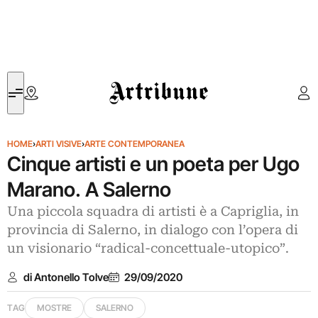
Artribune
HOME
›
ARTI VISIVE
›
ARTE CONTEMPORANEA
Cinque artisti e un poeta per Ugo
Marano. A Salerno
Una piccola squadra di artisti è a Capriglia, in
provincia di Salerno, in dialogo con l’opera di
un visionario “radical-concettuale-utopico”.
di Antonello Tolve
29/09/2020
TAG
MOSTRE
SALERNO