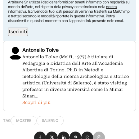
Artribune Srl utilizza i dati da te forniti per tenerti informato con regolarità sul
mondo dell'arte, nel rispetto della privacy come indicato nella
nostra
informativa
. Iscrivendoti i tuoi dati personali verranno trasferiti su MailChimp
e trattati secondo le modalità riportate in
questa informativa
. Potrai
disiscriverti in qualsiasi momento con l'apposito link presente nelle email.
Iscriviti
Antonello Tolve
Antonello Tolve (Melfi, 1977) è titolare di
Pedagogia e Didattica dell’Arte all’Accademia
Albertina di Torino. Ph.D in Metodi e
metodologie della ricerca archeologica e storico
artistica (Università di Salerno), è stato visiting
professor in diverse università come la Mimar
Sinan…
Scopri di più
TAG
MOSTRE
SALERNO
Condividi su Facebook
Condividi su X
Condividi su LinkedIn
Condividi su Pinterest
Condividi su WhatsApp
Condividi su Email