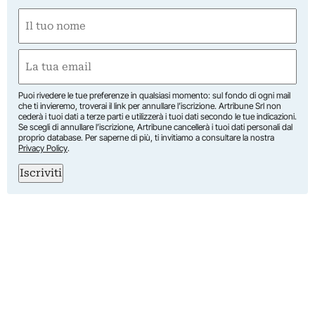
Nome
(Obbligatorio)
Nome
Email
(Obbligatorio)
Puoi rivedere le tue preferenze in qualsiasi momento: sul fondo di ogni mail
che ti invieremo, troverai il link per annullare l’iscrizione. Artribune Srl non
cederà i tuoi dati a terze parti e utilizzerà i tuoi dati secondo le tue indicazioni.
Se scegli di annullare l’iscrizione, Artribune cancellerà i tuoi dati personali dal
proprio database. Per saperne di più, ti invitiamo a consultare la nostra
Privacy Policy
.
Iscriviti