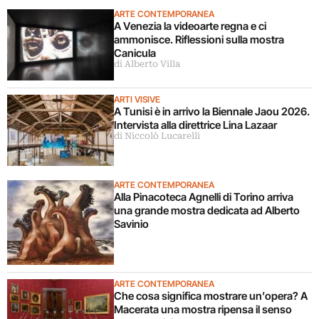
ARTE CONTEMPORANEA
A Venezia la videoarte regna e ci
ammonisce. Riflessioni sulla mostra
Canicula
di Alberto Villa
ARTI VISIVE
A Tunisi è in arrivo la Biennale Jaou 2026.
Intervista alla direttrice Lina Lazaar
di Niccolò Lucarelli
ARTE CONTEMPORANEA
Alla Pinacoteca Agnelli di Torino arriva
una grande mostra dedicata ad Alberto
Savinio
ARTE CONTEMPORANEA
Che cosa significa mostrare un’opera? A
Macerata una mostra ripensa il senso