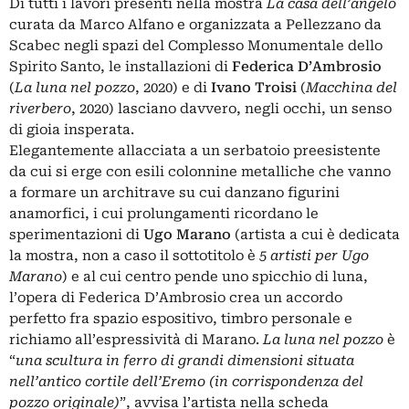
Di tutti i lavori presenti nella mostra
La casa dell’angelo
curata da Marco Alfano e organizzata a Pellezzano da
Scabec negli spazi del Complesso Monumentale dello
Spirito Santo, le installazioni di
Federica D’Ambrosio
(
La luna nel pozzo
, 2020) e di
Ivano Troisi
(
Macchina del
riverbero
, 2020) lasciano davvero, negli occhi, un senso
di gioia insperata.
Elegantemente allacciata a un serbatoio preesistente
da cui si erge con esili colonnine metalliche che vanno
a formare un architrave su cui danzano figurini
anamorfici, i cui prolungamenti ricordano le
sperimentazioni di
Ugo Marano
(artista a cui è dedicata
la mostra, non a caso il sottotitolo è
5 artisti per Ugo
Marano
) e al cui centro pende uno spicchio di luna,
l’opera di Federica D’Ambrosio crea un accordo
perfetto fra spazio espositivo, timbro personale e
richiamo all’espressività di Marano.
La luna nel pozzo
è
“
una scultura in ferro di grandi dimensioni situata
nell’antico cortile dell’Eremo (in corrispondenza del
pozzo originale)
”, avvisa l’artista nella scheda