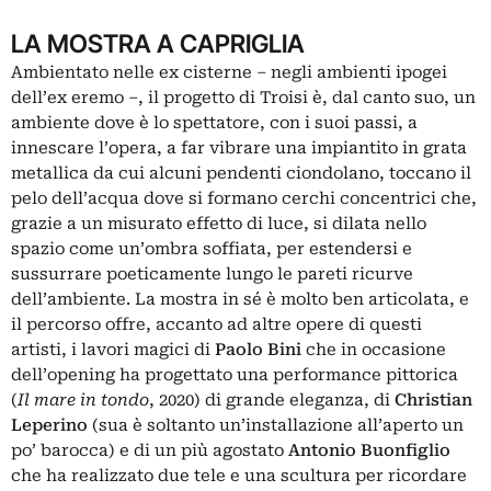
LA MOSTRA A CAPRIGLIA
Ambientato nelle ex cisterne – negli ambienti ipogei
dell’ex eremo –, il progetto di Troisi è, dal canto suo, un
ambiente dove è lo spettatore, con i suoi passi, a
innescare l’opera, a far vibrare una impiantito in grata
metallica da cui alcuni pendenti ciondolano, toccano il
pelo dell’acqua dove si formano cerchi concentrici che,
grazie a un misurato effetto di luce, si dilata nello
spazio come un’ombra soffiata, per estendersi e
sussurrare poeticamente lungo le pareti ricurve
dell’ambiente. La mostra in sé è molto ben articolata, e
il percorso offre, accanto ad altre opere di questi
artisti, i lavori magici di
Paolo Bini
che in occasione
dell’opening ha progettato una performance pittorica
(
Il mare in tondo
, 2020) di grande eleganza, di
Christian
Leperino
(sua è soltanto un’installazione all’aperto un
po’ barocca) e di un più agostato
Antonio Buonfiglio
che ha realizzato due tele e una scultura per ricordare