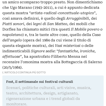
un amico scomparso troppo presto. Non dimentichiamo
che Ugo Marano (1943-2011), a cui è appunto dedicata
questa mostra “
artista-radical-concettuale-utopico
”,
così amava definirsi, è quello degli
Arrugginibili
, dei
Piatti sonori
, dei
legni di San Matteo
, dei mobili che
Dorfles ha chiamato mitici (tra questi
Il Mobile povero o
napoletano
) e, tra le tante altre cose, quello della
Casa
dell’angelo
(opera del 1984 da cui viene il titolo di
questa elegante mostra), dei
Vasi
misteriosi
o delle
indimenticabili
Signore sedie
: “
fantastiche, ironiche,
affettuose
”, ha apostrofato Filiberto Menna nel
recensire l’omonima mostra alla Bottegaccia di Salerno
(20/5/1984).
L'ARTICOLO CONTINUA PIÙ SOTTO
Fest, il settimanale sui festival culturali
Scenari, politiche culturali, arti visive, musica,
teatro, architettura, design, artigianato,
rigenerazione urbana e i trend globali da
monitorare.