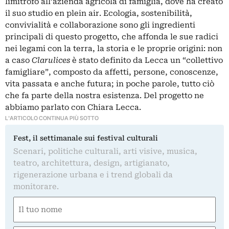
limitrofo all’azienda agricola di famiglia, dove ha creato
il suo studio en plein air. Ecologia, sostenibilità,
convivialità e collaborazione sono gli ingredienti
principali di questo progetto, che affonda le sue radici
nei legami con la terra, la storia e le proprie origini: non
a caso
Clarulices
è stato definito da Lecca un “collettivo
famigliare”, composto da affetti, persone, conoscenze,
vita passata e anche futura; in poche parole, tutto ciò
che fa parte della nostra esistenza. Del progetto ne
abbiamo parlato con Chiara Lecca.
L'ARTICOLO CONTINUA PIÙ SOTTO
Fest, il settimanale sui festival culturali
Scenari, politiche culturali, arti visive, musica,
teatro, architettura, design, artigianato,
rigenerazione urbana e i trend globali da
monitorare.
Nome
(Required)