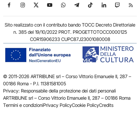
Seguici su Facebook
Seguici su Instagram
Seguici su X
Seguici su YouTube
Seguici su WhatsApp
Seguici su Telegram
Seguici su TikTok
Seguici su Link
Seguici su
Segui
Sito realizzato con il contributo bando TOCC Decreto Direttoriale
n. 385 del 19/10/2022 PROT. PROGETTOTOCC0000125
COR15906233 CUPC87J23001080008
© 2011-2026 ARTRIBUNE srl – Corso Vittorio Emanuele II, 287 –
00186 Roma - P.I. 11381581005
Privacy: Responsabile della protezione dei dati personali
ARTRIBUNE srl – Corso Vittorio Emanuele II, 287 – 00186 Roma
Termini e condizioni
Privacy Policy
Cookie Policy
Credits