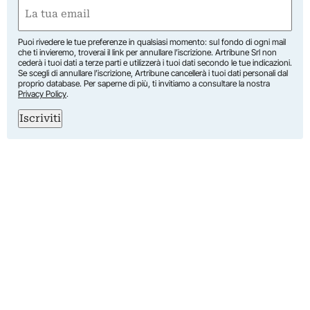
First
Email
(Required)
Puoi rivedere le tue preferenze in qualsiasi momento: sul fondo di ogni mail
che ti invieremo, troverai il link per annullare l’iscrizione. Artribune Srl non
cederà i tuoi dati a terze parti e utilizzerà i tuoi dati secondo le tue indicazioni.
Se scegli di annullare l’iscrizione, Artribune cancellerà i tuoi dati personali dal
proprio database. Per saperne di più, ti invitiamo a consultare la nostra
Privacy Policy
.
Iscriviti