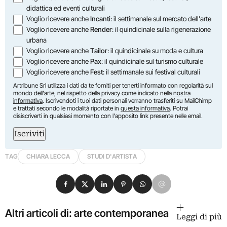
didattica ed eventi culturali
Voglio ricevere anche
Incanti
: il settimanale sul mercato dell'arte
Voglio ricevere anche
Render
: il quindicinale sulla rigenerazione
urbana
Voglio ricevere anche
Tailor
: il quindicinale su moda e cultura
Voglio ricevere anche
Pax
: il quindicinale sul turismo culturale
Voglio ricevere anche
Fest
: il settimanale sui festival culturali
Artribune Srl utilizza i dati da te forniti per tenerti informato con regolarità sul
mondo dell'arte, nel rispetto della privacy come indicato nella
nostra
informativa
. Iscrivendoti i tuoi dati personali verranno trasferiti su MailChimp
e trattati secondo le modalità riportate in
questa informativa
. Potrai
disiscriverti in qualsiasi momento con l'apposito link presente nelle email.
Iscriviti
TAG
CHIARA LECCA
STUDI D'ARTISTA
Condividi su Facebook
Condividi su X
Condividi su LinkedIn
Condividi su Pinterest
Condividi su WhatsApp
Condividi su Email
Altri articoli di: arte contemporanea
Leggi di più