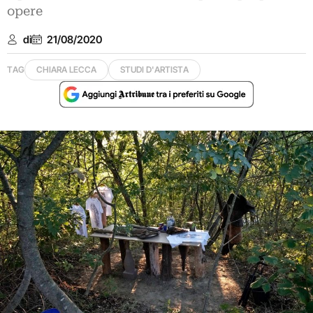
opere
di
21/08/2020
TAG
CHIARA LECCA
STUDI D'ARTISTA