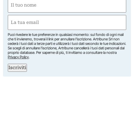
Nome
(Obbligatorio)
Nome
Email
(Obbligatorio)
Puoi rivedere le tue preferenze in qualsiasi momento: sul fondo di ogni mail
che ti invieremo, troverai il link per annullare l’iscrizione. Artribune Srl non
cederà i tuoi dati a terze parti e utilizzerà i tuoi dati secondo le tue indicazioni.
Se scegli di annullare l’iscrizione, Artribune cancellerà i tuoi dati personali dal
proprio database. Per saperne di più, ti invitiamo a consultare la nostra
Privacy Policy
.
Iscriviti