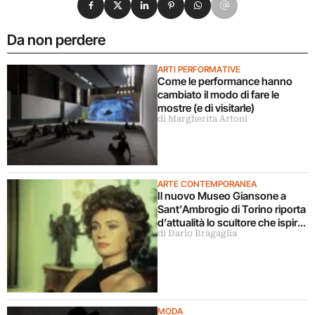
Da non perdere
ARTI PERFORMATIVE
Come le performance hanno
cambiato il modo di fare le
mostre (e di visitarle)
di Margherita Artoni
ARTE CONTEMPORANEA
Il nuovo Museo Giansone a
Sant’Ambrogio di Torino riporta
d’attualità lo scultore che ispirò
di Dario Bragaglia
il libro La donna della domenica
MODA