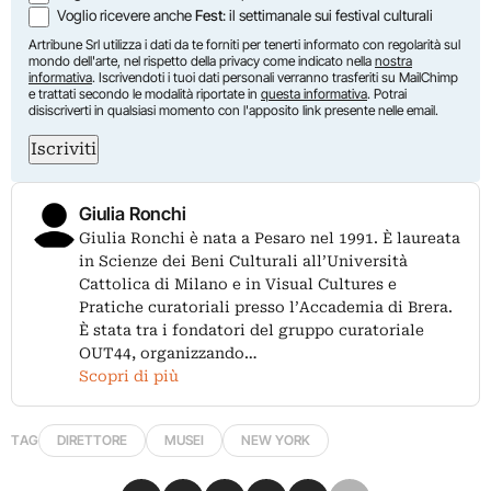
Voglio ricevere anche
Fest
: il settimanale sui festival culturali
Artribune Srl utilizza i dati da te forniti per tenerti informato con regolarità sul
mondo dell'arte, nel rispetto della privacy come indicato nella
nostra
informativa
. Iscrivendoti i tuoi dati personali verranno trasferiti su MailChimp
e trattati secondo le modalità riportate in
questa informativa
. Potrai
disiscriverti in qualsiasi momento con l'apposito link presente nelle email.
Iscriviti
Giulia Ronchi
Giulia Ronchi è nata a Pesaro nel 1991. È laureata
in Scienze dei Beni Culturali all’Università
Cattolica di Milano e in Visual Cultures e
Pratiche curatoriali presso l’Accademia di Brera.
È stata tra i fondatori del gruppo curatoriale
OUT44, organizzando…
Scopri di più
TAG
DIRETTORE
MUSEI
NEW YORK
Condividi su Facebook
Condividi su X
Condividi su LinkedIn
Condividi su Pinterest
Condividi su WhatsApp
Condividi su Email