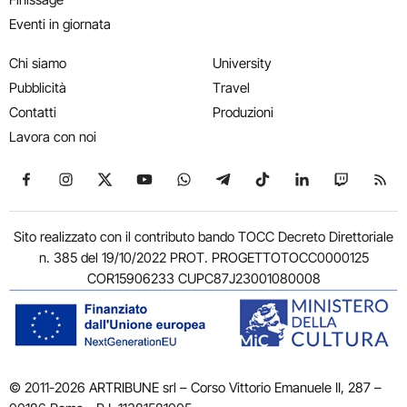
Eventi in giornata
Chi siamo
University
Pubblicità
Travel
Contatti
Produzioni
Lavora con noi
Seguici su Facebook
Seguici su Instagram
Seguici su X
Seguici su YouTube
Seguici su WhatsApp
Seguici su Telegram
Seguici su TikTok
Seguici su Link
Seguici su
Segui
Sito realizzato con il contributo bando TOCC Decreto Direttoriale
n. 385 del 19/10/2022 PROT. PROGETTOTOCC0000125
COR15906233 CUPC87J23001080008
© 2011-2026 ARTRIBUNE srl – Corso Vittorio Emanuele II, 287 –