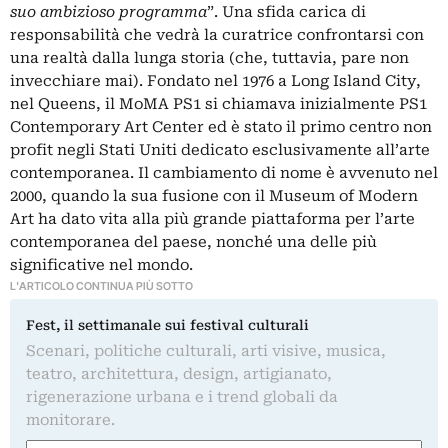
suo ambizioso programma
”. Una sfida carica di
responsabilità che vedrà la curatrice confrontarsi con
una realtà dalla lunga storia (che, tuttavia, pare non
invecchiare mai). Fondato nel 1976 a Long Island City,
nel Queens, il MoMA PS1 si chiamava inizialmente PS1
Contemporary Art Center ed è stato il primo centro non
profit negli Stati Uniti dedicato esclusivamente all’arte
contemporanea. Il cambiamento di nome è avvenuto nel
2000, quando la sua fusione con il Museum of Modern
Art ha dato vita alla più grande piattaforma per l’arte
contemporanea del paese, nonché una delle più
significative nel mondo.
L'ARTICOLO CONTINUA PIÙ SOTTO
Fest, il settimanale sui festival culturali
Scenari, politiche culturali, arti visive, musica,
teatro, architettura, design, artigianato,
rigenerazione urbana e i trend globali da
monitorare.