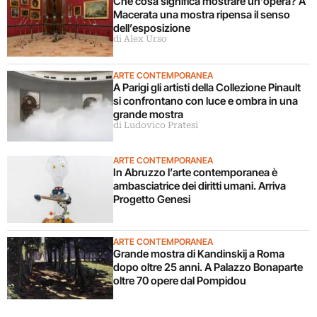
Che cosa significa mostrare un’opera? A
Macerata una mostra ripensa il senso
dell’esposizione
di Alex Urso
ARTE CONTEMPORANEA
A Parigi gli artisti della Collezione Pinault
si confrontano con luce e ombra in una
grande mostra
di Ludovico Pratesi
ARTE CONTEMPORANEA
In Abruzzo l’arte contemporanea è
ambasciatrice dei diritti umani. Arriva
Progetto Genesi
ARTE CONTEMPORANEA
Grande mostra di Kandinskij a Roma
dopo oltre 25 anni. A Palazzo Bonaparte
oltre 70 opere dal Pompidou