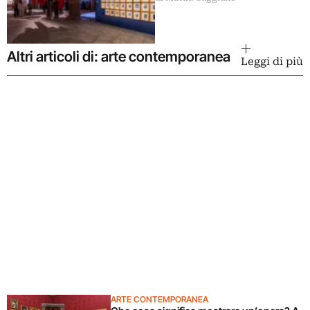
importante del mondo
Altri articoli di: arte contemporanea
Leggi di più
ARTE CONTEMPORANEA