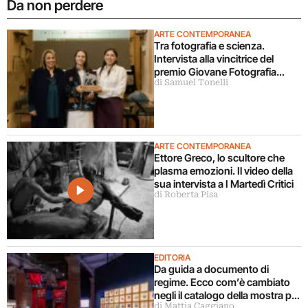
Da non perdere
ARTE CONTEMPORANEA
Tra fotografia e scienza.
Intervista alla vincitrice del
premio Giovane Fotografia
di Samuel Tonelli
Italiana 2026
ARTE CONTEMPORANEA
Ettore Greco, lo scultore che
plasma emozioni. Il video della
sua intervista a I Martedì Critici
di Roberta Pisa
EDITORIA
Da guida a documento di
regime. Ecco com’è cambiato
negli il catalogo della mostra più
di Mattia Caggiano