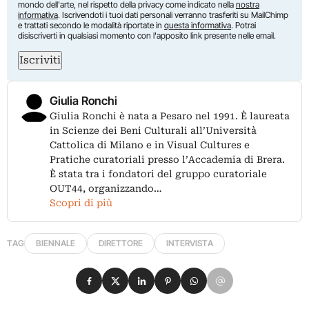
mondo dell'arte, nel rispetto della privacy come indicato nella
nostra
informativa
. Iscrivendoti i tuoi dati personali verranno trasferiti su MailChimp
e trattati secondo le modalità riportate in
questa informativa
. Potrai
disiscriverti in qualsiasi momento con l'apposito link presente nelle email.
Iscriviti
Giulia Ronchi
Giulia Ronchi è nata a Pesaro nel 1991. È laureata
in Scienze dei Beni Culturali all’Università
Cattolica di Milano e in Visual Cultures e
Pratiche curatoriali presso l’Accademia di Brera.
È stata tra i fondatori del gruppo curatoriale
OUT44, organizzando…
Scopri di più
TAG
BIENNALE
DIRETTORE
INTERVISTA
Condividi su Facebook
Condividi su X
Condividi su LinkedIn
Condividi su Pinterest
Condividi su WhatsApp
Condividi su Email