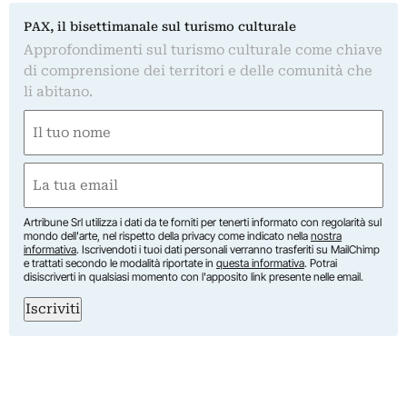
PAX, il bisettimanale sul turismo culturale
Approfondimenti sul turismo culturale come chiave
di comprensione dei territori e delle comunità che
li abitano.
Nome
(Required)
First
Email
(Required)
Artribune Srl utilizza i dati da te forniti per tenerti informato con regolarità sul
mondo dell'arte, nel rispetto della privacy come indicato nella
nostra
informativa
. Iscrivendoti i tuoi dati personali verranno trasferiti su MailChimp
e trattati secondo le modalità riportate in
questa informativa
. Potrai
disiscriverti in qualsiasi momento con l'apposito link presente nelle email.
Iscriviti