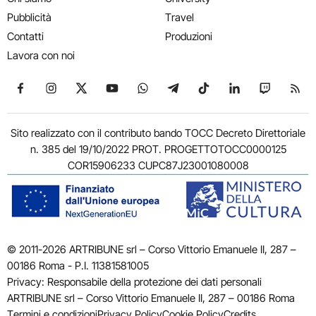
Pubblicità
Travel
Contatti
Produzioni
Lavora con noi
Seguici su Facebook
Seguici su Instagram
Seguici su X
Seguici su YouTube
Seguici su WhatsApp
Seguici su Telegram
Seguici su TikTok
Seguici su Link
Seguici su
Segui
Sito realizzato con il contributo bando TOCC Decreto Direttoriale
n. 385 del 19/10/2022 PROT. PROGETTOTOCC0000125
COR15906233 CUPC87J23001080008
© 2011-2026 ARTRIBUNE srl – Corso Vittorio Emanuele II, 287 –
00186 Roma - P.I. 11381581005
Privacy: Responsabile della protezione dei dati personali
ARTRIBUNE srl – Corso Vittorio Emanuele II, 287 – 00186 Roma
Termini e condizioni
Privacy Policy
Cookie Policy
Credits