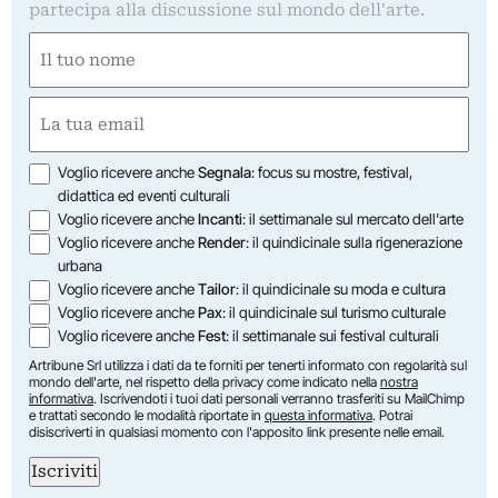
partecipa alla discussione sul mondo dell'arte.
Nome
(Required)
First
Email
(Required)
Opzioni
Voglio ricevere anche
Segnala
: focus su mostre, festival,
didattica ed eventi culturali
Voglio ricevere anche
Incanti
: il settimanale sul mercato dell'arte
Voglio ricevere anche
Render
: il quindicinale sulla rigenerazione
urbana
Voglio ricevere anche
Tailor
: il quindicinale su moda e cultura
Voglio ricevere anche
Pax
: il quindicinale sul turismo culturale
Voglio ricevere anche
Fest
: il settimanale sui festival culturali
Artribune Srl utilizza i dati da te forniti per tenerti informato con regolarità sul
mondo dell'arte, nel rispetto della privacy come indicato nella
nostra
informativa
. Iscrivendoti i tuoi dati personali verranno trasferiti su MailChimp
e trattati secondo le modalità riportate in
questa informativa
. Potrai
disiscriverti in qualsiasi momento con l'apposito link presente nelle email.
Iscriviti