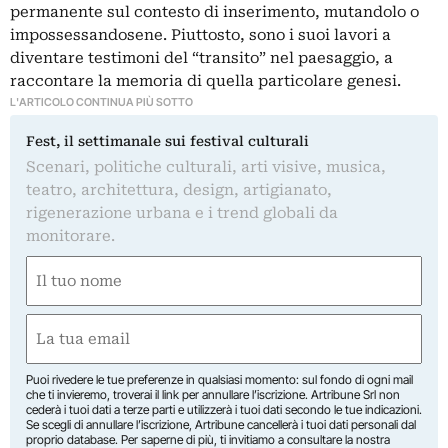
permanente sul contesto di inserimento, mutandolo o
impossessandosene. Piuttosto, sono i suoi lavori a
diventare testimoni del “transito” nel paesaggio, a
raccontare la memoria di quella particolare genesi.
L'ARTICOLO CONTINUA PIÙ SOTTO
Fest, il settimanale sui festival culturali
Scenari, politiche culturali, arti visive, musica,
teatro, architettura, design, artigianato,
rigenerazione urbana e i trend globali da
monitorare.
Nome
(Required)
First
Email
(Required)
Puoi rivedere le tue preferenze in qualsiasi momento: sul fondo di ogni mail
che ti invieremo, troverai il link per annullare l’iscrizione. Artribune Srl non
cederà i tuoi dati a terze parti e utilizzerà i tuoi dati secondo le tue indicazioni.
Se scegli di annullare l’iscrizione, Artribune cancellerà i tuoi dati personali dal
proprio database. Per saperne di più, ti invitiamo a consultare la nostra