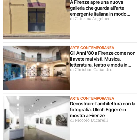
A Firenze apre una nuova
galleria che guarda all’arte
emergente italiana in modo
di Caterina Angelucci
decentrato
ARTE CONTEMPORANEA
Gli Anni ’80 a Firenze come non
li avete mai visti. Musica,
letteratura, teatro e moda in
di Christian Caliandro
mostra
ARTE CONTEMPORANEA
Decostruire l’architettura con la
fotografia. Ulrich Egger è in
mostra a Firenze
di Niccolò Lucarelli