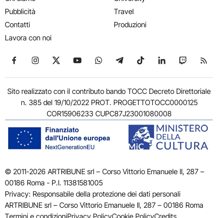
Pubblicità
Travel
Contatti
Produzioni
Lavora con noi
Seguici su Facebook
Seguici su Instagram
Seguici su X
Seguici su YouTube
Seguici su WhatsApp
Seguici su Telegram
Seguici su TikTok
Seguici su Link
Seguici su
Segui
Sito realizzato con il contributo bando TOCC Decreto Direttoriale
n. 385 del 19/10/2022 PROT. PROGETTOTOCC0000125
COR15906233 CUPC87J23001080008
© 2011-2026 ARTRIBUNE srl – Corso Vittorio Emanuele II, 287 –
00186 Roma - P.I. 11381581005
Privacy: Responsabile della protezione dei dati personali
ARTRIBUNE srl – Corso Vittorio Emanuele II, 287 – 00186 Roma
Termini e condizioni
Privacy Policy
Cookie Policy
Credits