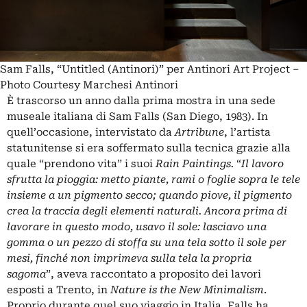
Sam Falls, “Untitled (Antinori)” per Antinori Art Project –
Photo Courtesy Marchesi Antinori
È trascorso un anno dalla
prima mostra in una sede
museale italiana di Sam Falls
(San Diego, 1983). In
quell’occasione,
intervistato da
Artribune
, l’artista
statunitense si era soffermato sulla tecnica grazie alla
quale “prendono vita” i suoi
Rain Paintings.
“
Il lavoro
sfrutta la pioggia: metto piante, rami o foglie sopra le tele
insieme a un pigmento secco; quando piove, il pigmento
crea la traccia degli elementi naturali. Ancora prima di
lavorare in questo modo, usavo il sole: lasciavo una
gomma o un pezzo di stoffa su una tela sotto il sole per
mesi, finché non imprimeva sulla tela la propria
sagoma
”, aveva raccontato a proposito dei lavori
esposti a Trento, in
Nature is the New Minimalism
.
Proprio durante quel suo viaggio in Italia, Falls ha