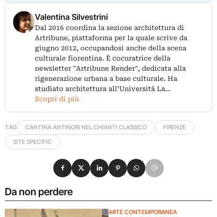
Valentina Silvestrini
Dal 2016 coordina la sezione architettura di
Artribune, piattaforma per la quale scrive da
giugno 2012, occupandosi anche della scena
culturale fiorentina. È cocuratrice della
newsletter "Artribune Render", dedicata alla
rigenerazione urbana a base culturale. Ha
studiato architettura all’Università La…
Scopri di più
TAG
CANTINA ANTINORI NEL CHIANTI CLASSICO
FIRENZE
SITE SPECIFIC
Condividi su Facebook
Condividi su X
Condividi su LinkedIn
Condividi su Pinterest
Condividi su WhatsApp
Condividi su Email
Da non perdere
ARTE CONTEMPORANEA