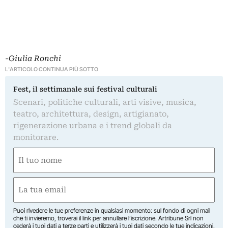
-Giulia Ronchi
L'ARTICOLO CONTINUA PIÙ SOTTO
Fest, il settimanale sui festival culturali
Scenari, politiche culturali, arti visive, musica,
teatro, architettura, design, artigianato,
rigenerazione urbana e i trend globali da
monitorare.
Nome
(Obbligatorio)
Nome
Email
(Obbligatorio)
Puoi rivedere le tue preferenze in qualsiasi momento: sul fondo di ogni mail
che ti invieremo, troverai il link per annullare l’iscrizione. Artribune Srl non
cederà i tuoi dati a terze parti e utilizzerà i tuoi dati secondo le tue indicazioni.