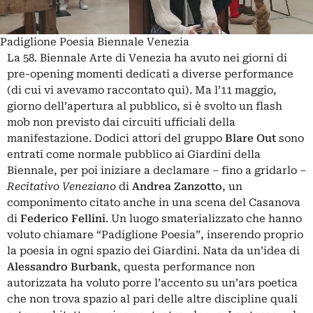
Padiglione Poesia Biennale Venezia
La 58. Biennale Arte di Venezia ha avuto nei giorni di
pre-opening momenti dedicati a diverse performance
(
di cui vi avevamo raccontato qui
). Ma l’11 maggio,
giorno dell’apertura al pubblico, si è svolto un flash
mob non previsto dai circuiti ufficiali della
manifestazione. Dodici attori del gruppo
Blare Out
sono
entrati come normale pubblico ai Giardini della
Biennale, per poi iniziare a declamare – fino a gridarlo –
Recitativo Veneziano
di
Andrea Zanzotto
, un
componimento citato anche in una scena del Casanova
di
Federico Fellini
. Un luogo smaterializzato che hanno
voluto chiamare “Padiglione Poesia”, inserendo proprio
la poesia in ogni spazio dei Giardini. Nata da un’idea di
Alessandro Burbank
, questa performance non
autorizzata ha voluto porre l’accento su un’ars poetica
che non trova spazio al pari delle altre discipline quali