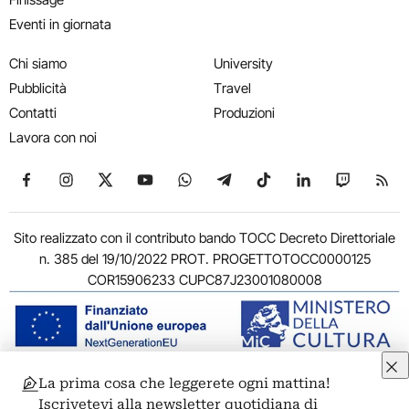
Eventi in giornata
Chi siamo
University
Pubblicità
Travel
Contatti
Produzioni
Lavora con noi
Seguici su Facebook
Seguici su Instagram
Seguici su X
Seguici su YouTube
Seguici su WhatsApp
Seguici su Telegram
Seguici su TikTok
Seguici su Link
Seguici su
Segui
Sito realizzato con il contributo bando TOCC Decreto Direttoriale
n. 385 del 19/10/2022 PROT. PROGETTOTOCC0000125
COR15906233 CUPC87J23001080008
La prima cosa che leggerete ogni mattina!
© 2011-2026 ARTRIBUNE srl – Corso Vittorio Emanuele II, 287 –
Iscrivetevi alla newsletter quotidiana di