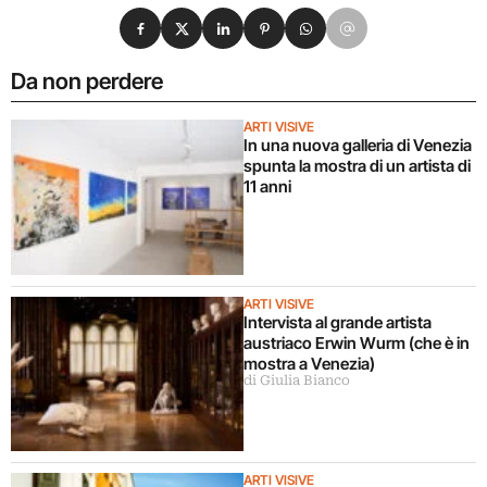
Condividi su Facebook
Condividi su X
Condividi su LinkedIn
Condividi su Pinterest
Condividi su WhatsApp
Condividi su Email
Da non perdere
ARTI VISIVE
In una nuova galleria di Venezia
spunta la mostra di un artista di
11 anni
ARTI VISIVE
Intervista al grande artista
austriaco Erwin Wurm (che è in
mostra a Venezia)
di Giulia Bianco
ARTI VISIVE