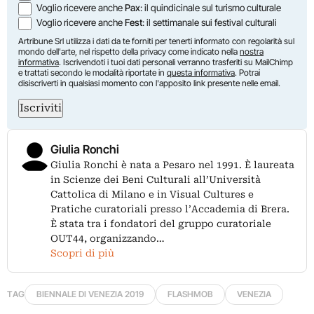
Voglio ricevere anche
Pax
: il quindicinale sul turismo culturale
Voglio ricevere anche
Fest
: il settimanale sui festival culturali
Artribune Srl utilizza i dati da te forniti per tenerti informato con regolarità sul
mondo dell'arte, nel rispetto della privacy come indicato nella
nostra
informativa
. Iscrivendoti i tuoi dati personali verranno trasferiti su MailChimp
e trattati secondo le modalità riportate in
questa informativa
. Potrai
disiscriverti in qualsiasi momento con l'apposito link presente nelle email.
Iscriviti
Giulia Ronchi
Giulia Ronchi è nata a Pesaro nel 1991. È laureata
in Scienze dei Beni Culturali all’Università
Cattolica di Milano e in Visual Cultures e
Pratiche curatoriali presso l’Accademia di Brera.
È stata tra i fondatori del gruppo curatoriale
OUT44, organizzando…
Scopri di più
TAG
BIENNALE DI VENEZIA 2019
FLASHMOB
VENEZIA