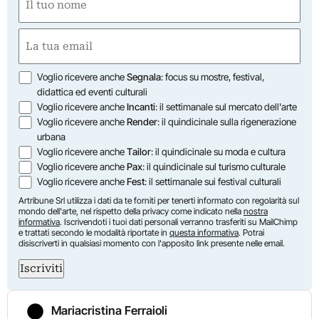
(Obbligatorio)
Nome
Email
(Obbligatorio)
Opzioni
Voglio ricevere anche
Segnala
: focus su mostre, festival,
didattica ed eventi culturali
Voglio ricevere anche
Incanti
: il settimanale sul mercato dell'arte
Voglio ricevere anche
Render
: il quindicinale sulla rigenerazione
urbana
Voglio ricevere anche
Tailor
: il quindicinale su moda e cultura
Voglio ricevere anche
Pax
: il quindicinale sul turismo culturale
Voglio ricevere anche
Fest
: il settimanale sui festival culturali
Artribune Srl utilizza i dati da te forniti per tenerti informato con regolarità sul
mondo dell'arte, nel rispetto della privacy come indicato nella
nostra
informativa
. Iscrivendoti i tuoi dati personali verranno trasferiti su MailChimp
e trattati secondo le modalità riportate in
questa informativa
. Potrai
disiscriverti in qualsiasi momento con l'apposito link presente nelle email.
Iscriviti
Mariacristina Ferraioli