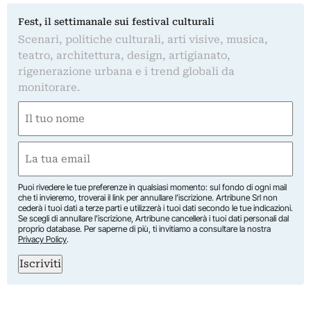
Fest, il settimanale sui festival culturali
Scenari, politiche culturali, arti visive, musica,
teatro, architettura, design, artigianato,
rigenerazione urbana e i trend globali da
monitorare.
Nome
(Obbligatorio)
Nome
Email
(Obbligatorio)
Puoi rivedere le tue preferenze in qualsiasi momento: sul fondo di ogni mail
che ti invieremo, troverai il link per annullare l’iscrizione. Artribune Srl non
cederà i tuoi dati a terze parti e utilizzerà i tuoi dati secondo le tue indicazioni.
Se scegli di annullare l’iscrizione, Artribune cancellerà i tuoi dati personali dal
proprio database. Per saperne di più, ti invitiamo a consultare la nostra
Privacy Policy
.
Iscriviti