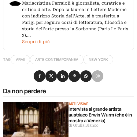
Mariacristina Ferraioli è giornalista, curatrice e
critico d’arte. Dopo la laurea in Lettere Moderne
con indirizzo Storia dell’Arte, si è trasferita a
Parigi per seguire corsi di letteratura, filosofia e
storia dell’arte presso la Sorbonne (Paris I e Paris
3).…
Scopri di più
TAG
ARMI
ARTE CONTEMPORANEA
NEW YORK
Condividi su Facebook
Condividi su X
Condividi su LinkedIn
Condividi su Pinterest
Condividi su WhatsApp
Condividi su Email
Da non perdere
ARTI VISIVE
Intervista al grande artista
austriaco Erwin Wurm (che è in
mostra a Venezia)
di Giulia Bianco