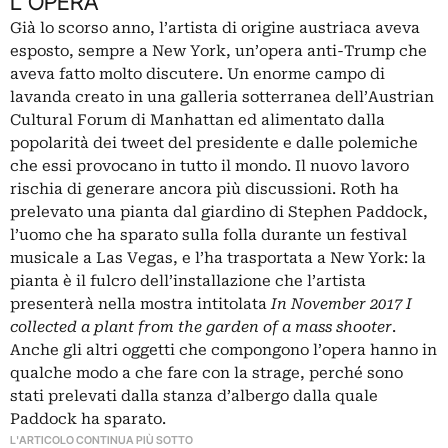
L’OPERA
Già lo scorso anno, l’artista di origine austriaca aveva
esposto, sempre a New York,
un’opera anti-Trump
che
aveva fatto molto discutere. Un enorme campo di
lavanda creato in una galleria sotterranea dell’Austrian
Cultural Forum di Manhattan ed alimentato dalla
popolarità dei tweet del presidente e dalle polemiche
che essi provocano in tutto il mondo. Il nuovo lavoro
rischia di generare ancora più discussioni. Roth ha
prelevato una pianta dal giardino di Stephen Paddock,
l’uomo che ha sparato sulla folla durante un festival
musicale a Las Vegas, e l’ha trasportata a New York: la
pianta è il fulcro dell’installazione che l’artista
presenterà nella mostra intitolata
In November 2017 I
collected a plant from the garden of a mass shooter
.
Anche gli altri oggetti che compongono l’opera hanno in
qualche modo a che fare con la strage, perché sono
stati prelevati dalla stanza d’albergo dalla quale
Paddock ha sparato.
L'ARTICOLO CONTINUA PIÙ SOTTO