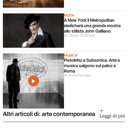
MODA
A New York il Metropolitan
dedicherà una grande mostra
allo stilista John Galliano
di Giulio Solfrizzi
MUSICA
Pistoletto e Subsonica. Arte e
musica salgono sul palco a
Roma
di Roberta Pisa
Altri articoli di: arte contemporanea
Leggi di più