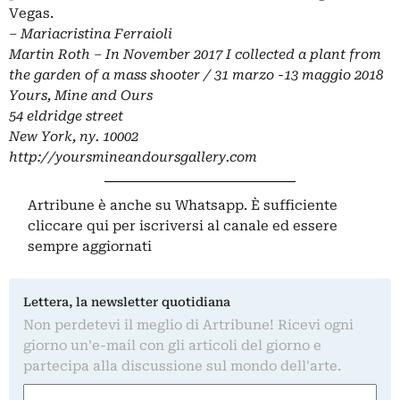
Vegas.
– Mariacristina Ferraioli
Martin Roth – In November 2017 I collected a plant from
the garden of a mass shooter / 31 marzo -13 maggio 2018
Yours, Mine and Ours
54 eldridge street
New York, ny. 10002
http://yoursmineandoursgallery.com
Artribune è anche su Whatsapp. È sufficiente
cliccare qui
per iscriversi al canale ed essere
sempre aggiornati
Lettera, la newsletter quotidiana
Non perdetevi il meglio di Artribune! Ricevi ogni
giorno un'e-mail con gli articoli del giorno e
partecipa alla discussione sul mondo dell'arte.
Nome