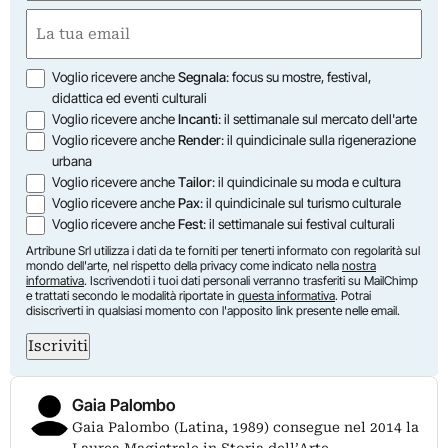
First
Email
(Required)
Opzioni
Voglio ricevere anche
Segnala
: focus su mostre, festival,
didattica ed eventi culturali
Voglio ricevere anche
Incanti
: il settimanale sul mercato dell'arte
Voglio ricevere anche
Render
: il quindicinale sulla rigenerazione
urbana
Voglio ricevere anche
Tailor
: il quindicinale su moda e cultura
Voglio ricevere anche
Pax
: il quindicinale sul turismo culturale
Voglio ricevere anche
Fest
: il settimanale sui festival culturali
Artribune Srl utilizza i dati da te forniti per tenerti informato con regolarità sul
mondo dell'arte, nel rispetto della privacy come indicato nella
nostra
informativa
. Iscrivendoti i tuoi dati personali verranno trasferiti su MailChimp
e trattati secondo le modalità riportate in
questa informativa
. Potrai
disiscriverti in qualsiasi momento con l'apposito link presente nelle email.
Iscriviti
Gaia Palombo
Gaia Palombo (Latina, 1989) consegue nel 2014 la