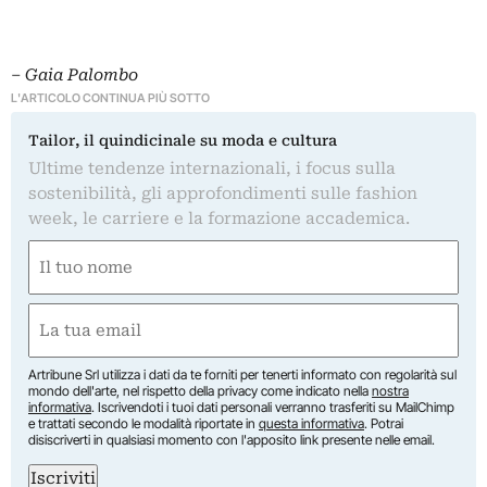
‒
Gaia Palombo
L'ARTICOLO CONTINUA PIÙ SOTTO
Tailor, il quindicinale su moda e cultura
Ultime tendenze internazionali, i focus sulla
sostenibilità, gli approfondimenti sulle fashion
week, le carriere e la formazione accademica.
Nome
(Required)
First
Email
(Required)
Artribune Srl utilizza i dati da te forniti per tenerti informato con regolarità sul
mondo dell'arte, nel rispetto della privacy come indicato nella
nostra
informativa
. Iscrivendoti i tuoi dati personali verranno trasferiti su MailChimp
e trattati secondo le modalità riportate in
questa informativa
. Potrai
disiscriverti in qualsiasi momento con l'apposito link presente nelle email.
Iscriviti