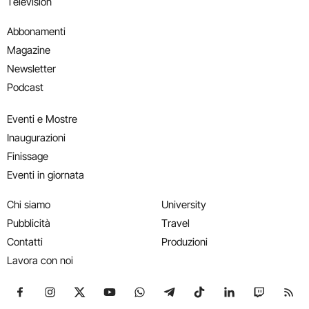
Television
Abbonamenti
Magazine
Newsletter
Podcast
Eventi e Mostre
Inaugurazioni
Finissage
Eventi in giornata
Chi siamo
University
Pubblicità
Travel
Contatti
Produzioni
Lavora con noi
Seguici su Facebook
Seguici su Instagram
Seguici su X
Seguici su YouTube
Seguici su WhatsApp
Seguici su Telegram
Seguici su TikTok
Seguici su Link
Seguici su
Segui