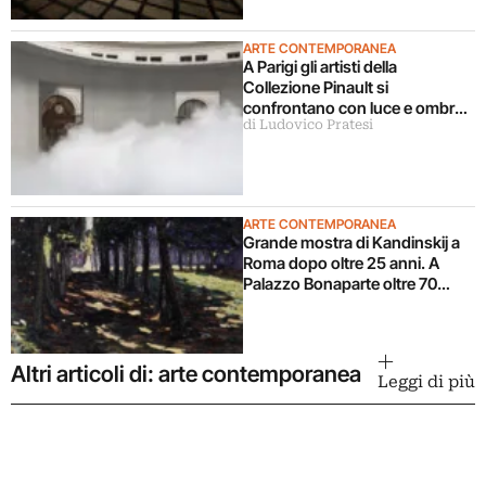
ARTE CONTEMPORANEA
A Parigi gli artisti della
Collezione Pinault si
confrontano con luce e ombra
di Ludovico Pratesi
in una grande mostra
ARTE CONTEMPORANEA
Grande mostra di Kandinskij a
Roma dopo oltre 25 anni. A
Palazzo Bonaparte oltre 70
opere dal Pompidou
Altri articoli di: arte contemporanea
Leggi di più