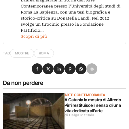
Laurea Magistrale in Storia dell’Arte
Contemporanea presso l’Università degli studi di
Roma La Sapienza, con una tesi biografica e
storico-critica su Donatella Landi. Nel 2012
svolge un tirocinio presso la Fondazione
Pastificio…
Scopri di più
TAG
MOSTRE
ROMA
Condividi su Facebook
Condividi su X
Condividi su LinkedIn
Condividi su Pinterest
Condividi su WhatsApp
Condividi su Email
Da non perdere
ARTE CONTEMPORANEA
A Catania la mostra di Alfredo
Pirri restituisce il senso di una
vita dedicata all’arte
di Helga Marsala