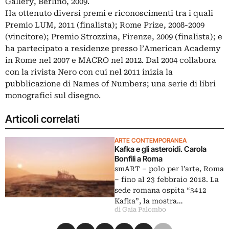
Gallery, Berlino, 2009.
Ha ottenuto diversi premi e riconoscimenti tra i quali
Premio LUM, 2011 (finalista); Rome Prize, 2008-2009
(vincitore); Premio Strozzina, Firenze, 2009 (finalista); e
ha partecipato a residenze presso l’American Academy
in Rome nel 2007 e MACRO nel 2012. Dal 2004 collabora
con la rivista Nero con cui nel 2011 inizia la
pubblicazione di Names of Numbers; una serie di libri
monografici sul disegno.
Articoli correlati
ARTE CONTEMPORANEA
Kafka e gli asteroidi. Carola
Bonfili a Roma
smART – polo per l'arte, Roma
‒ fino al 23 febbraio 2018. La
sede romana ospita “3412
Kafka”, la mostra…
di Gaia Palombo
Condividi su Facebook
Condividi su X
Condividi su LinkedIn
Condividi su Pinterest
Condividi su WhatsApp
Condividi su Email