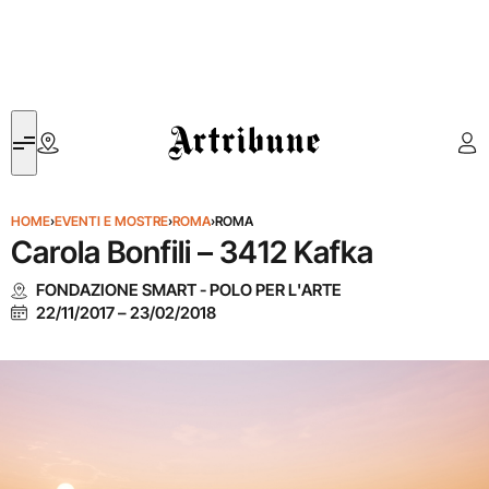
Artribune
HOME
›
EVENTI E MOSTRE
›
ROMA
›
ROMA
Carola Bonfili – 3412 Kafka
FONDAZIONE SMART - POLO PER L'ARTE
22/11/2017
–
23/02/2018