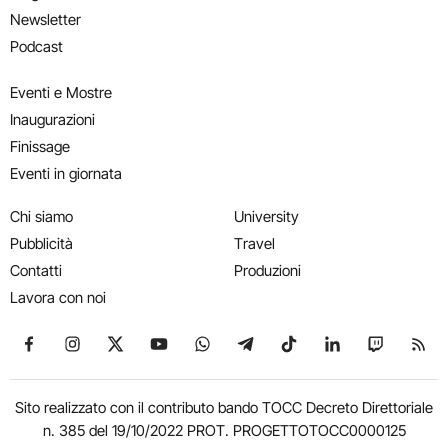
Newsletter
Podcast
Eventi e Mostre
Inaugurazioni
Finissage
Eventi in giornata
Chi siamo
University
Pubblicità
Travel
Contatti
Produzioni
Lavora con noi
Seguici su Facebook
Seguici su Instagram
Seguici su X
Seguici su YouTube
Seguici su WhatsApp
Seguici su Telegram
Seguici su TikTok
Seguici su Link
Seguici su
Segui
Sito realizzato con il contributo bando TOCC Decreto Direttoriale
n. 385 del 19/10/2022 PROT. PROGETTOTOCC0000125