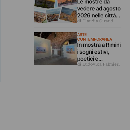
Le mostre da
Venezia
vedere ad agosto
2026 nelle città
di Claudia Giraud
d’arte europee
ARTE
CONTEMPORANEA
In mostra a Rimini
i sogni estivi,
poetici e
di Ludovica Palmieri
malinconici
dipinti da Luca
Giovagnoli