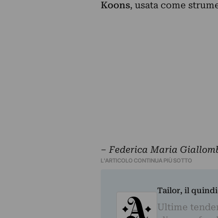
Koons
, usata come strum
– Federica Maria Giallom
L'ARTICOLO CONTINUA PIÙ SOTTO
Tailor, il quin
Ultime tendenz