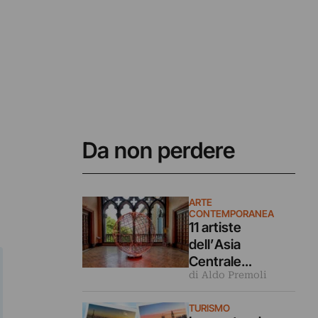
Da non perdere
ARTE
CONTEMPORANEA
11 artiste
dell’Asia
Centrale
di Aldo Premoli
rileggono la
Turandot in
TURISMO
questa mostra a