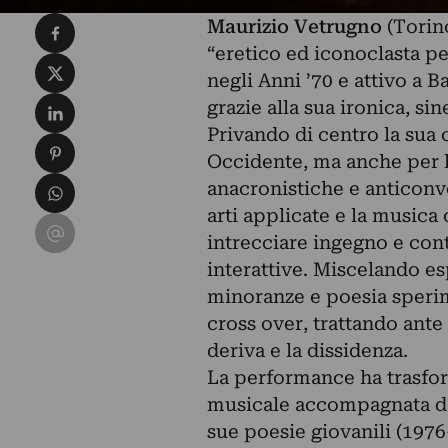
Condividi su Facebook
Maurizio Vetrugno
(Torino
“eretico ed iconoclasta per
Condividi su X
negli Anni ’70 e attivo a B
Condividi su LinkedIn
grazie alla sua ironica, sin
Privando di centro la sua c
Condividi su Pinterest
Occidente, ma anche per l
Condividi su WhatsApp
anacronistiche e anticonven
arti applicate e la musica
Condividi su Email
intrecciare ingegno e con
interattive. Miscelando es
minoranze e poesia sperim
cross over, trattando ante 
deriva e la dissidenza.
La performance ha trasform
musicale accompagnata da u
sue poesie giovanili (1976