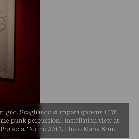
rugno. Scagliando si impara (poems 1976
me punk percussion). Installation view at
Projects, Torino 2017. Photo Maria Bruni