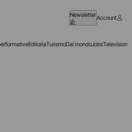
Newsletter
Account
performative
Editoria
Turismo
Dal mondo
Jobs
Television