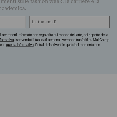
imenti sulle fashion week, le carriere e la
ccademica.
Email
(Required)
iti per tenerti informato con regolarità sul mondo dell'arte, nel rispetto della
nformativa
. Iscrivendoti i tuoi dati personali verranno trasferiti su MailChimp
te in
questa informativa
. Potrai disiscriverti in qualsiasi momento con