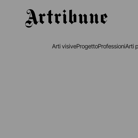
Artribune
Arti visive
Progetto
Professioni
Arti 