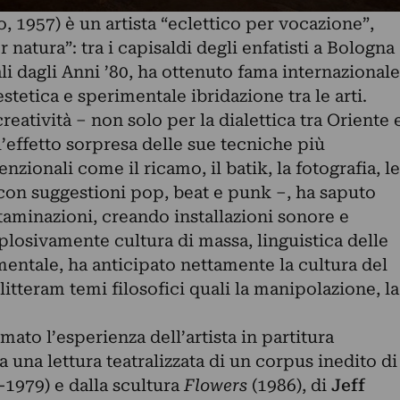
, 1957) è un artista “eclettico per vocazione”,
 natura”: tra i capisaldi degli enfatisti a Bologna
ali dagli Anni ’80, ha ottenuto fama internazionale
estetica e sperimentale ibridazione tra le arti.
reatività – non solo per la dialettica tra Oriente 
’effetto sorpresa delle sue tecniche più
zionali come il ricamo, il batik, la fotografia, le
 con suggestioni pop, beat e punk –, ha saputo
taminazioni, creando installazioni sonore e
plosivamente cultura di massa, linguistica delle
entale, ha anticipato nettamente la cultura del
litteram temi filosofici quali la manipolazione, la
ato l’esperienza dell’artista in partitura
na lettura teatralizzata di un corpus inedito di
-1979) e dalla scultura
Flowers
(1986), di
Jeff