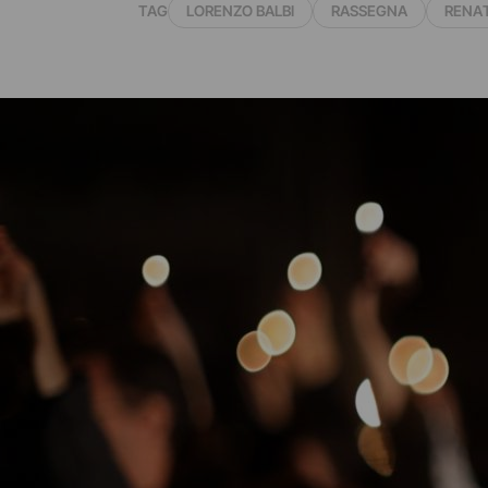
TAG
LORENZO BALBI
RASSEGNA
RENAT