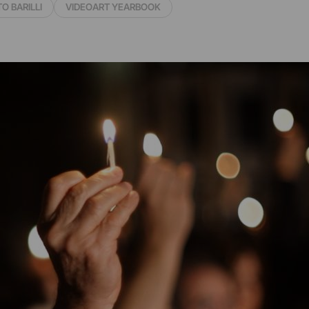
O BARILLI
VIDEOART YEARBOOK