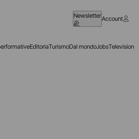
Newsletter
Account
performative
Editoria
Turismo
Dal mondo
Jobs
Television