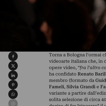
Condividi su Facebook
Torna a Bologna l’ormai c
videoarte italiana che, in
Condividi su X
opere video, “
fra l’altro 
Condividi su LinkedIn
ha confidato
Renato Barill
membro (formato da
Guid
Condividi su Pinterest
Fameli
,
Silvia Grandi
e
Fa
Condividi su WhatsApp
variante a partire dall’ed
solita selezione di circa 40
Condividi su Email
deciso di far “riposare” i