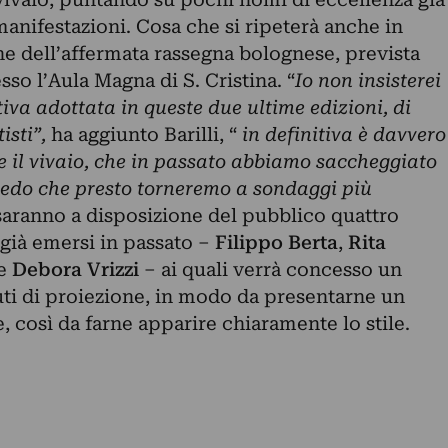
anifestazioni. Cosa che si ripeterà anche in
e dell’affermata rassegna bolognese, prevista
so l’Aula Magna di S. Cristina. “
Io non insisterei
tiva adottata in queste due ultime edizioni, di
isti”,
ha aggiunto Barilli, “
in definitiva è davvero
e il vivaio, che in passato abbiamo saccheggiato
 Credo che presto torneremo a sondaggi più
 saranno a disposizione del pubblico quattro
i già emersi in passato –
Filippo Berta
,
Rita
e
Debora Vrizzi
– ai quali verrà concesso un
ti di proiezione, in modo da presentarne un
 così da farne apparire chiaramente lo stile.