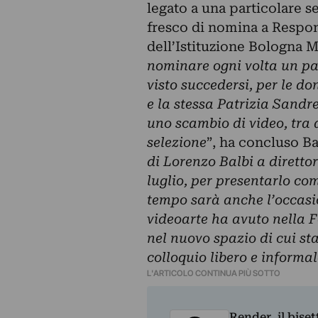
legato a una particolare s
fresco di nomina a Respo
dell’Istituzione Bologna M
nominare ogni volta un pad
visto succedersi, per le d
e la stessa Patrizia Sand
uno scambio di video, tra 
selezione
”, ha concluso Bar
di Lorenzo Balbi a dirett
luglio, per presentarlo co
tempo sarà anche l’occasio
videoarte ha avuto nella F
nel nuovo spazio di cui sta
colloquio libero e informal
L'ARTICOLO CONTINUA PIÙ SOTTO
Render, il bise