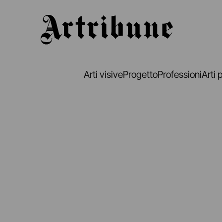
Artribune
Arti visive
Progetto
Professioni
Arti 