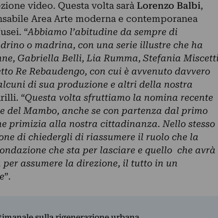
ezione video. Questa volta sarà
Lorenzo Balbi
,
nsabile Area Arte moderna e contemporanea
usei. “
Abbiamo l’abitudine da sempre di
rino o madrina, con una serie illustre che ha
onne, Gabriella Belli, Lia Rumma, Stefania Miscett
retto Re Rebaudengo, con cui è avvenuto davvero
alcuni di sua produzione e altri della nostra
illi. “
Questa volta sfruttiamo la nomina recente
ore del Mambo, anche se con partenza dal primo
me primizia alla nostra cittadinanza. Nello stesso
ne di chiedergli di riassumere il ruolo che la
ondazione che sta per lasciare e quello che avrà
 per assumere la direzione, il tutto in un
e
”.
ttimanale sulla rigenerazione urbana