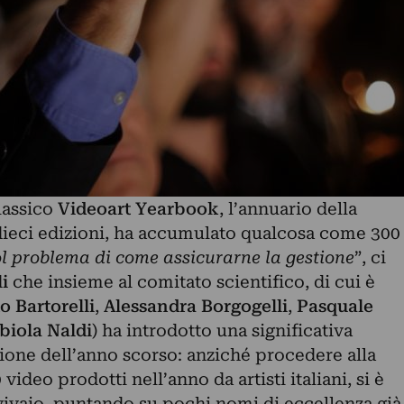
lassico
Videoart Yearbook
, l’annuario della
 dieci edizioni, ha accumulato qualcosa come 300
col problema di come assicurarne la gestione
”, ci
i
che insieme al comitato scientifico, di cui è
o Bartorelli
,
Alessandra Borgogelli
,
Pasquale
biola Naldi
) ha introdotto una significativa
izione dell’anno scorso: anziché procedere alla
 video prodotti nell’anno da artisti italiani, si è
l vivaio, puntando su pochi nomi di eccellenza già