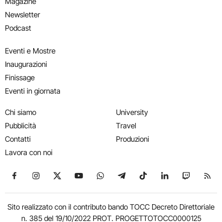
Magazine
Newsletter
Podcast
Eventi e Mostre
Inaugurazioni
Finissage
Eventi in giornata
Chi siamo
University
Pubblicità
Travel
Contatti
Produzioni
Lavora con noi
Seguici su Facebook
Seguici su Instagram
Seguici su X
Seguici su YouTube
Seguici su WhatsApp
Seguici su Telegram
Seguici su TikTok
Seguici su Link
Seguici su
Segui
Sito realizzato con il contributo bando TOCC Decreto Direttoriale
n. 385 del 19/10/2022 PROT. PROGETTOTOCC0000125