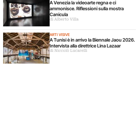
A Venezia la videoarte regna e ci
ammonisce. Riflessioni sulla mostra
Canicula
di Alberto Villa
ARTI VISIVE
A Tunisi è in arrivo la Biennale Jaou 2026.
Intervista alla direttrice Lina Lazaar
di Niccolò Lucarelli