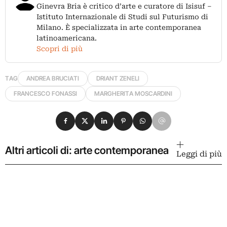
Ginevra Bria è critico d’arte e curatore di Isisuf –
Istituto Internazionale di Studi sul Futurismo di
Milano. È specializzata in arte contemporanea
latinoamericana.
Scopri di più
TAG
ANDREA BRUCIATI
DRIANT ZENELI
FRANCESCO FONASSI
MARGHERITA MOSCARDINI
Condividi su Facebook
Condividi su X
Condividi su LinkedIn
Condividi su Pinterest
Condividi su WhatsApp
Condividi su Email
Altri articoli di: arte contemporanea
Leggi di più