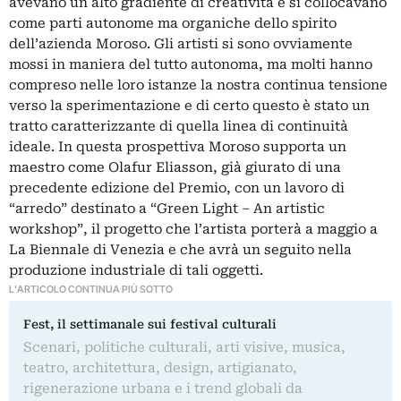
avevano un alto gradiente di creatività e si collocavano
come parti autonome ma organiche dello spirito
dell’azienda Moroso. Gli artisti si sono ovviamente
mossi in maniera del tutto autonoma, ma molti hanno
compreso nelle loro istanze la nostra continua tensione
verso la sperimentazione e di certo questo è stato un
tratto caratterizzante di quella linea di continuità
ideale. In questa prospettiva Moroso supporta un
maestro come Olafur Eliasson, già giurato di una
precedente edizione del Premio, con un lavoro di
“arredo” destinato a “Green Light – An artistic
workshop”, il progetto che l’artista porterà a maggio a
La Biennale di Venezia e che avrà un seguito nella
produzione industriale di tali oggetti.
L'ARTICOLO CONTINUA PIÙ SOTTO
Fest, il settimanale sui festival culturali
Scenari, politiche culturali, arti visive, musica,
teatro, architettura, design, artigianato,
rigenerazione urbana e i trend globali da