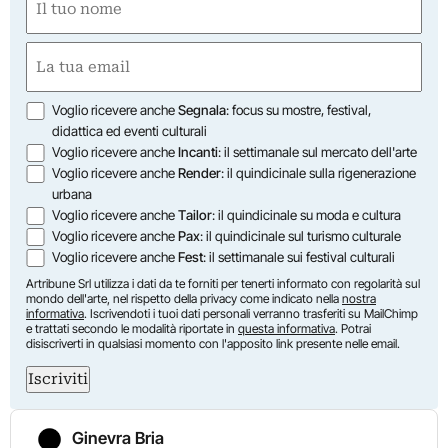
(Required)
First
Email
(Required)
Opzioni
Voglio ricevere anche
Segnala
: focus su mostre, festival,
didattica ed eventi culturali
Voglio ricevere anche
Incanti
: il settimanale sul mercato dell'arte
Voglio ricevere anche
Render
: il quindicinale sulla rigenerazione
urbana
Voglio ricevere anche
Tailor
: il quindicinale su moda e cultura
Voglio ricevere anche
Pax
: il quindicinale sul turismo culturale
Voglio ricevere anche
Fest
: il settimanale sui festival culturali
Artribune Srl utilizza i dati da te forniti per tenerti informato con regolarità sul
mondo dell'arte, nel rispetto della privacy come indicato nella
nostra
informativa
. Iscrivendoti i tuoi dati personali verranno trasferiti su MailChimp
e trattati secondo le modalità riportate in
questa informativa
. Potrai
disiscriverti in qualsiasi momento con l'apposito link presente nelle email.
Iscriviti
Ginevra Bria