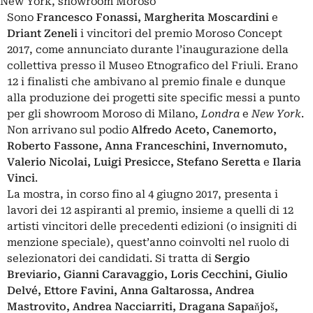
New York, showroom Moroso
Sono
Francesco Fonassi, Margherita Moscardini
e
Driant Zeneli
i vincitori del premio Moroso Concept
2017, come annunciato durante l’inaugurazione della
collettiva presso il Museo Etnografico del Friuli. Erano
12 i finalisti che ambivano al premio finale e dunque
alla produzione dei progetti site specific messi a punto
per gli showroom Moroso di Milano,
Londra
e
New York
.
Non arrivano sul podio
Alfredo Aceto, Canemorto,
Roberto Fassone, Anna Franceschini, Invernomuto,
Valerio Nicolai, Luigi Presicce, Stefano Seretta
e
Ilaria
Vinci
.
La mostra, in corso fino al 4 giugno 2017, presenta i
lavori dei 12 aspiranti al premio, insieme a quelli di 12
artisti vincitori delle precedenti edizioni (o insigniti di
menzione speciale), quest’anno coinvolti nel ruolo di
selezionatori dei candidati. Si tratta di
Sergio
Breviario, Gianni Caravaggio, Loris Cecchini, Giulio
Delvé, Ettore Favini, Anna Galtarossa, Andrea
Mastrovito, Andrea Nacciarriti, Dragana Sapaňjoš,