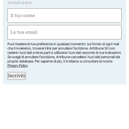
monitorare.
Nome
(Required)
First
Email
(Required)
Puoi rivedere le tue preferenze in qualsiasi momento: sul fondo di ogni mail
che ti invieremo, troverai il link per annullare l’iscrizione. Artribune Srl non
cederà i tuoi dati a terze parti e utilizzerà i tuoi dati secondo le tue indicazioni.
Se scegli di annullare l’iscrizione, Artribune cancellerà i tuoi dati personali dal
proprio database. Per saperne di più, ti invitiamo a consultare la nostra
Privacy Policy
.
Iscriviti