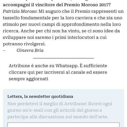
accompagni il vincitore del Premio Moroso 2017?
Patrizia Moroso
: Mi auguro che il Premio rappresenti un
tassello fondamentale per la loro carriera e che sia uno
stimolo per nuovi campi di approfondimento nella loro
ricerca. Anche per chi non ha vinto, se ci sono idee da
sviluppare noi saremo i primi interlocutori a cui
potranno rivolgersi.
–
Ginevra Bria
Artribune è anche su Whatsapp. È sufficiente
cliccare qui
per iscriversi al canale ed essere
sempre aggiornati
Lettera, la newsletter quotidiana
Non perdetevi il meglio di Artribune! Ricevi ogni
giorno un'e-mail con gli articoli del giorno e
partecipa alla discussione sul mondo dell'arte.
Nome