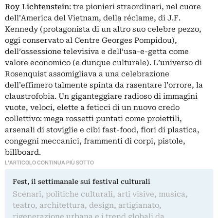
Roy Lichtenstein
: tre pionieri straordinari, nel cuore
dell’America del Vietnam, della réclame, di J.F.
Kennedy (protagonista di un altro suo celebre pezzo,
oggi conservato al Centre Georges Pompidou),
dell’ossessione televisiva e dell’usa-e-getta come
valore economico (e dunque culturale). L’universo di
Rosenquist assomigliava a una celebrazione
dell’effimero talmente spinta da rasentare l’orrore, la
claustrofobia. Un giganteggiare radioso di immagini
vuote, veloci, elette a feticci di un nuovo credo
collettivo: mega rossetti puntati come proiettili,
arsenali di stoviglie e cibi fast-food, fiori di plastica,
congegni meccanici, frammenti di corpi, pistole,
billboard.
L'ARTICOLO CONTINUA PIÙ SOTTO
Fest, il settimanale sui festival culturali
Scenari, politiche culturali, arti visive, musica,
teatro, architettura, design, artigianato,
rigenerazione urbana e i trend globali da