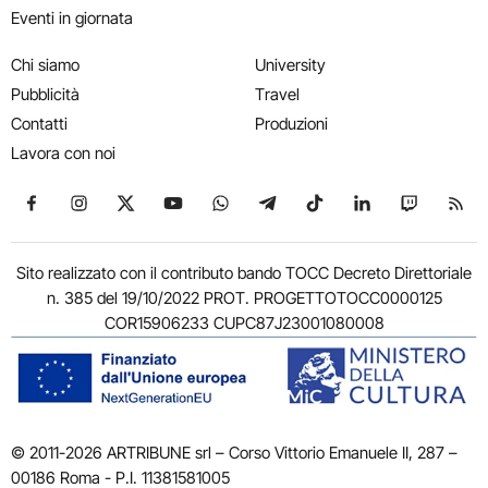
Eventi in giornata
Chi siamo
University
Pubblicità
Travel
Contatti
Produzioni
Lavora con noi
Seguici su Facebook
Seguici su Instagram
Seguici su X
Seguici su YouTube
Seguici su WhatsApp
Seguici su Telegram
Seguici su TikTok
Seguici su Link
Seguici su
Segui
Sito realizzato con il contributo bando TOCC Decreto Direttoriale
n. 385 del 19/10/2022 PROT. PROGETTOTOCC0000125
COR15906233 CUPC87J23001080008
© 2011-2026 ARTRIBUNE srl – Corso Vittorio Emanuele II, 287 –
00186 Roma - P.I. 11381581005