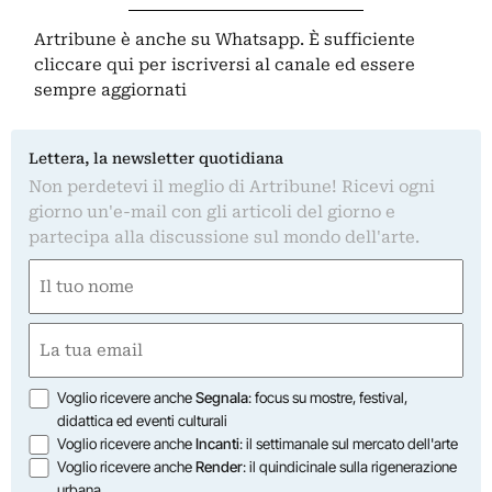
Artribune è anche su Whatsapp. È sufficiente
cliccare qui
per iscriversi al canale ed essere
sempre aggiornati
Lettera, la newsletter quotidiana
Non perdetevi il meglio di Artribune! Ricevi ogni
giorno un'e-mail con gli articoli del giorno e
partecipa alla discussione sul mondo dell'arte.
Nome
(Required)
First
Email
(Required)
Opzioni
Voglio ricevere anche
Segnala
: focus su mostre, festival,
didattica ed eventi culturali
Voglio ricevere anche
Incanti
: il settimanale sul mercato dell'arte
Voglio ricevere anche
Render
: il quindicinale sulla rigenerazione
urbana