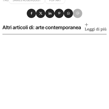
TAG
JAMES ROSENQUIST
POP ART
Condividi su Facebook
Condividi su X
Condividi su LinkedIn
Condividi su Pinterest
Condividi su WhatsApp
Condividi su Email
Altri articoli di: arte contemporanea
Leggi di più