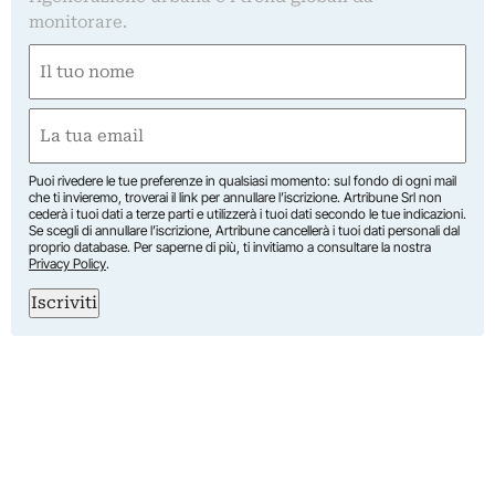
monitorare.
Nome
(Required)
First
Email
(Required)
Puoi rivedere le tue preferenze in qualsiasi momento: sul fondo di ogni mail
che ti invieremo, troverai il link per annullare l’iscrizione. Artribune Srl non
cederà i tuoi dati a terze parti e utilizzerà i tuoi dati secondo le tue indicazioni.
Se scegli di annullare l’iscrizione, Artribune cancellerà i tuoi dati personali dal
proprio database. Per saperne di più, ti invitiamo a consultare la nostra
Privacy Policy
.
Iscriviti