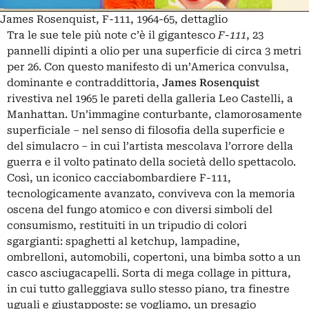
James Rosenquist, F-111, 1964-65, dettaglio
Tra le sue tele più note c’è il gigantesco
F-111
, 23
pannelli dipinti a olio per una superficie di circa 3 metri
per 26. Con questo manifesto di un’America convulsa,
dominante e contraddittoria,
James Rosenquist
rivestiva nel 1965 le pareti della galleria Leo Castelli, a
Manhattan. Un’immagine conturbante, clamorosamente
superficiale – nel senso di filosofia della superficie e
del simulacro – in cui l’artista mescolava l’orrore della
guerra e il volto patinato della società dello spettacolo.
Così, un iconico cacciabombardiere F-111,
tecnologicamente avanzato, conviveva con la memoria
oscena del fungo atomico e con diversi simboli del
consumismo, restituiti in un tripudio di colori
sgargianti: spaghetti al ketchup, lampadine,
ombrelloni, automobili, copertoni, una bimba sotto a un
casco asciugacapelli. Sorta di mega collage in pittura,
in cui tutto galleggiava sullo stesso piano, tra finestre
uguali e giustapposte: se vogliamo, un presagio