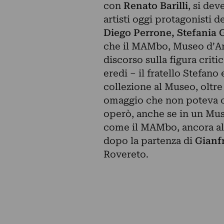
con
Renato Barilli
, si dev
artisti oggi protagonisti d
Diego Perrone, Stefania G
che il MAMbo, Museo d’Art
discorso sulla figura criti
eredi – il fratello Stefan
collezione al Museo, oltre
omaggio che non poteva ch
operò, anche se in un Mus
come il MAMbo, ancora alla
dopo la partenza di
Gianf
Rovereto.