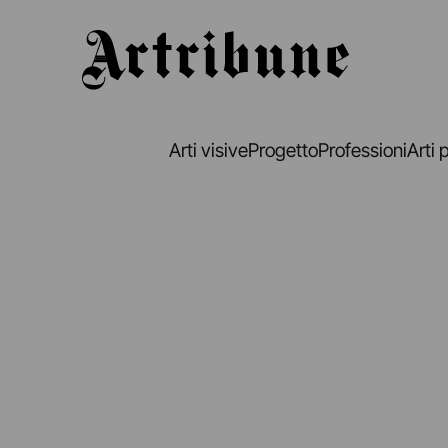
Artribune
Arti visive
Progetto
Professioni
Arti 