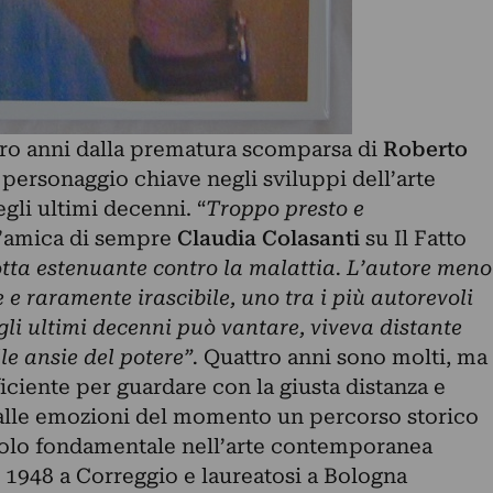
tro anni dalla prematura scomparsa di
Roberto
, personaggio chiave negli sviluppi dell’arte
gli ultimi decenni. “
Troppo presto e
l’amica di sempre
Claudia Colasanti
su Il Fatto
tta estenuante contro la malattia. L’autore meno
 e raramente irascibile, uno tra i più autorevoli
egli ultimi decenni può vantare, viveva distante
le ansie del potere”.
Quattro anni sono molti, ma
ciente per guardare con la giusta distanza e
dalle emozioni del momento un percorso storico
uolo fondamentale nell’arte contemporanea
el 1948 a Correggio e laureatosi a Bologna