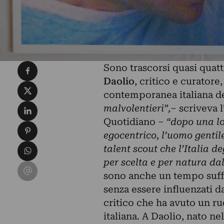
Condividi su Facebook
Sono trascorsi quasi quat
Daolio
, critico e curatore
Condividi su X
contemporanea italiana de
Condividi su LinkedIn
malvolentieri”,
– scriveva 
Quotidiano –
“dopo una lo
Condividi su Pinterest
egocentrico, l’uomo gentile
Condividi su WhatsApp
talent scout che l’Italia d
per scelta e per natura dal
Condividi su Email
sono anche un tempo suffi
senza essere influenzati 
critico che ha avuto un r
italiana. A Daolio, nato n