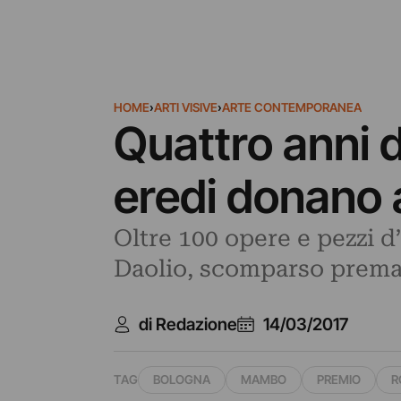
HOME
›
ARTI VISIVE
›
ARTE CONTEMPORANEA
Quattro anni d
eredi donano 
Oltre 100 opere e pezzi d
Daolio, scomparso premat
di Redazione
14/03/2017
TAG
BOLOGNA
MAMBO
PREMIO
R