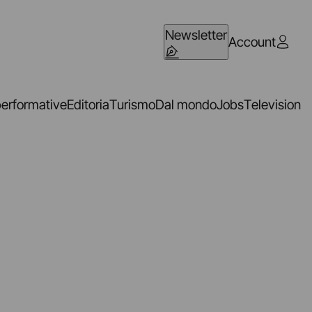
Newsletter
Account
performative
Editoria
Turismo
Dal mondo
Jobs
Television