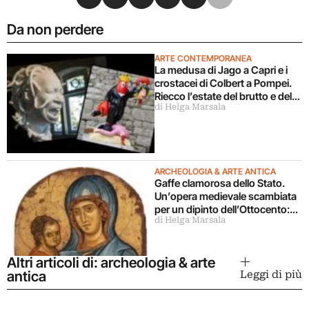
Da non perdere
ARTE CONTEMPORANEA
La medusa di Jago a Capri e i
crostacei di Colbert a Pompei.
Riecco l’estate del brutto e del
di Helga Marsala
banale
ARCHEOLOGIA & ARTE ANTICA
Gaffe clamorosa dello Stato.
Un’opera medievale scambiata
per un dipinto dell’Ottocento:
di Helga Marsala
perduta per sempre
Altri articoli di: archeologia & arte
antica
Leggi di più