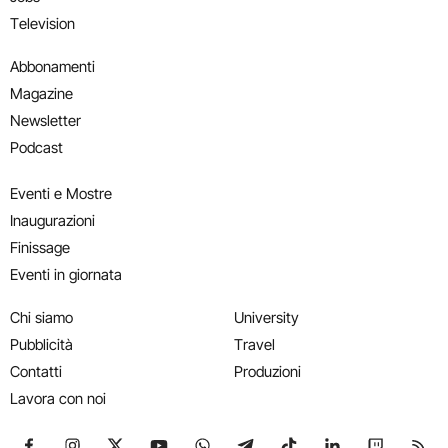
Television
Abbonamenti
Magazine
Newsletter
Podcast
Eventi e Mostre
Inaugurazioni
Finissage
Eventi in giornata
Chi siamo
University
Pubblicità
Travel
Contatti
Produzioni
Lavora con noi
Seguici su Facebook
Seguici su Instagram
Seguici su X
Seguici su YouTube
Seguici su WhatsApp
Seguici su Telegram
Seguici su TikTok
Seguici su Link
Seguici su
Segui