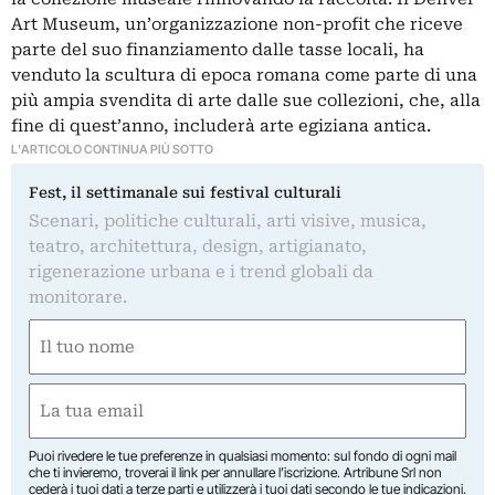
Art Museum, un’organizzazione non-profit che riceve
parte del suo finanziamento dalle tasse locali, ha
venduto la scultura di epoca romana come parte di una
più ampia svendita di arte dalle sue collezioni, che, alla
fine di quest’anno, includerà arte egiziana antica.
L'ARTICOLO CONTINUA PIÙ SOTTO
Fest, il settimanale sui festival culturali
Scenari, politiche culturali, arti visive, musica,
teatro, architettura, design, artigianato,
rigenerazione urbana e i trend globali da
monitorare.
Nome
(Obbligatorio)
Nome
Email
(Obbligatorio)
Puoi rivedere le tue preferenze in qualsiasi momento: sul fondo di ogni mail
che ti invieremo, troverai il link per annullare l’iscrizione. Artribune Srl non
cederà i tuoi dati a terze parti e utilizzerà i tuoi dati secondo le tue indicazioni.