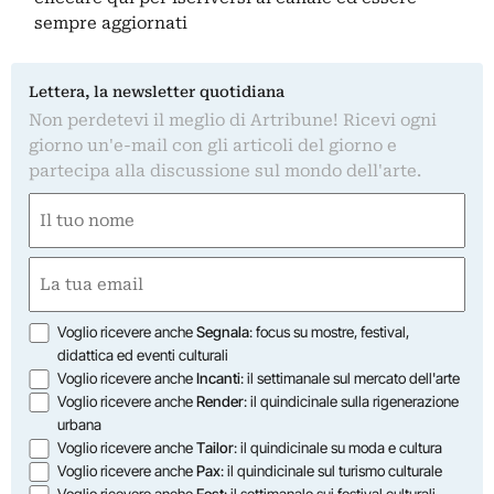
sempre aggiornati
Lettera, la newsletter quotidiana
Non perdetevi il meglio di Artribune! Ricevi ogni
giorno un'e-mail con gli articoli del giorno e
partecipa alla discussione sul mondo dell'arte.
Nome
(Obbligatorio)
Nome
Email
(Obbligatorio)
Opzioni
Voglio ricevere anche
Segnala
: focus su mostre, festival,
didattica ed eventi culturali
Voglio ricevere anche
Incanti
: il settimanale sul mercato dell'arte
Voglio ricevere anche
Render
: il quindicinale sulla rigenerazione
urbana
Voglio ricevere anche
Tailor
: il quindicinale su moda e cultura
Voglio ricevere anche
Pax
: il quindicinale sul turismo culturale
Voglio ricevere anche
Fest
: il settimanale sui festival culturali