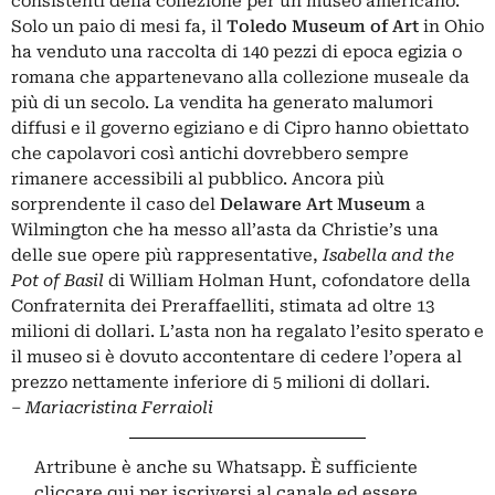
consistenti della collezione per un museo americano.
Solo un paio di mesi fa, il
Toledo Museum of Art
in Ohio
ha venduto una raccolta di 140 pezzi di epoca egizia o
romana che appartenevano alla collezione museale da
più di un secolo. La vendita ha generato malumori
diffusi e il governo egiziano e di Cipro hanno obiettato
che capolavori così antichi dovrebbero sempre
rimanere accessibili al pubblico. Ancora più
sorprendente il caso del
Delaware Art Museum
a
Wilmington che ha messo all’asta da Christie’s una
delle sue opere più rappresentative,
Isabella and the
Pot of Basil
di William Holman Hunt, cofondatore della
Confraternita dei Preraffaelliti, stimata ad oltre 13
milioni di dollari. L’asta non ha regalato l’esito sperato e
il museo si è dovuto accontentare di cedere l’opera al
prezzo nettamente inferiore di 5 milioni di dollari.
–
Mariacristina Ferraioli
Artribune è anche su Whatsapp. È sufficiente
cliccare qui
per iscriversi al canale ed essere