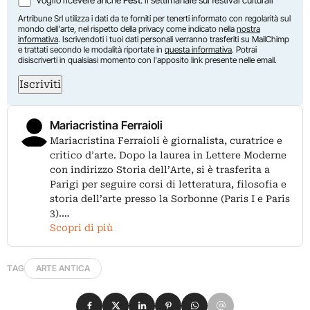
Artribune Srl utilizza i dati da te forniti per tenerti informato con regolarità sul
mondo dell'arte, nel rispetto della privacy come indicato nella
nostra
informativa
. Iscrivendoti i tuoi dati personali verranno trasferiti su MailChimp
e trattati secondo le modalità riportate in
questa informativa
. Potrai
disiscriverti in qualsiasi momento con l'apposito link presente nelle email.
Iscriviti
Mariacristina Ferraioli
Mariacristina Ferraioli è giornalista, curatrice e
critico d’arte. Dopo la laurea in Lettere Moderne
con indirizzo Storia dell’Arte, si è trasferita a
Parigi per seguire corsi di letteratura, filosofia e
storia dell’arte presso la Sorbonne (Paris I e Paris
3).…
Scopri di più
TAG
ARTE ANTICA
Condividi su Facebook
Condividi su X
Condividi su LinkedIn
Condividi su Pinterest
Condividi su WhatsApp
Condividi su Email