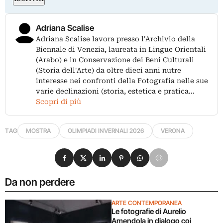
Adriana Scalise
Adriana Scalise lavora presso l'Archivio della
Biennale di Venezia, laureata in Lingue Orientali
(Arabo) e in Conservazione dei Beni Culturali
(Storia dell'Arte) da oltre dieci anni nutre
interesse nei confronti della Fotografia nelle sue
varie declinazioni (storia, estetica e pratica…
Scopri di più
TAG
MOSTRA
OLIMPIADI INVERNALI 2026
VERONA
Condividi su Facebook
Condividi su X
Condividi su LinkedIn
Condividi su Pinterest
Condividi su WhatsApp
Condividi su Email
Da non perdere
ARTE CONTEMPORANEA
Le fotografie di Aurelio
Amendola in dialogo coi