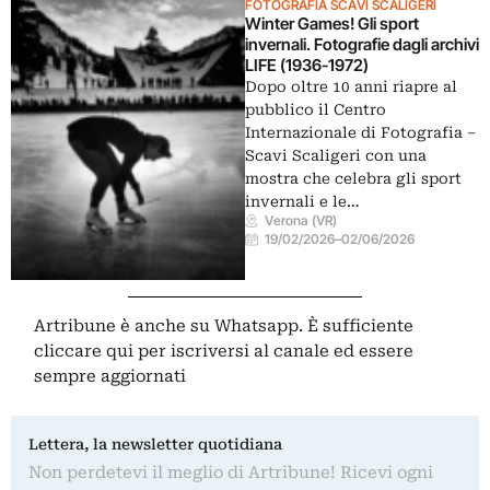
FOTOGRAFIA SCAVI SCALIGERI
Winter Games! Gli sport
invernali. Fotografie dagli archivi
LIFE (1936-1972)
Dopo oltre 10 anni riapre al
pubblico il Centro
Internazionale di Fotografia –
Scavi Scaligeri con una
mostra che celebra gli sport
invernali e le…
Verona (VR)
19/02/2026
–
02/06/2026
Artribune è anche su Whatsapp. È sufficiente
cliccare qui
per iscriversi al canale ed essere
sempre aggiornati
Lettera, la newsletter quotidiana
Non perdetevi il meglio di Artribune! Ricevi ogni