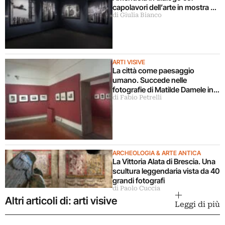
capolavori dell’arte in mostra a
di Giulia Bianco
Milano
ARTI VISIVE
La città come paesaggio
umano. Succede nelle
fotografie di Matilde Damele in
di Fabio Petrelli
mostra a Roma
ARCHEOLOGIA & ARTE ANTICA
La Vittoria Alata di Brescia. Una
scultura leggendaria vista da 40
grandi fotografi
di Paolo Cuccia
Altri articoli di: arti visive
Leggi di più