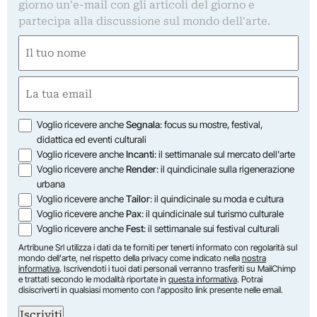
giorno un'e-mail con gli articoli del giorno e
partecipa alla discussione sul mondo dell'arte.
Nome
(Required)
First
Email
(Required)
Opzioni
Voglio ricevere anche
Segnala
: focus su mostre, festival,
didattica ed eventi culturali
Voglio ricevere anche
Incanti
: il settimanale sul mercato dell'arte
Voglio ricevere anche
Render
: il quindicinale sulla rigenerazione
urbana
Voglio ricevere anche
Tailor
: il quindicinale su moda e cultura
Voglio ricevere anche
Pax
: il quindicinale sul turismo culturale
Voglio ricevere anche
Fest
: il settimanale sui festival culturali
Artribune Srl utilizza i dati da te forniti per tenerti informato con regolarità sul
mondo dell'arte, nel rispetto della privacy come indicato nella
nostra
informativa
. Iscrivendoti i tuoi dati personali verranno trasferiti su MailChimp
e trattati secondo le modalità riportate in
questa informativa
. Potrai
disiscriverti in qualsiasi momento con l'apposito link presente nelle email.
Iscriviti