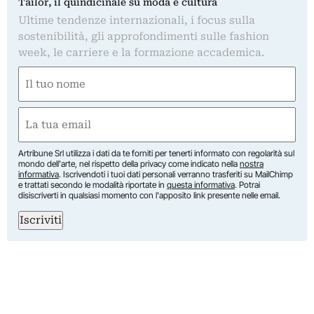
Tailor, il quindicinale su moda e cultura
Ultime tendenze internazionali, i focus sulla
sostenibilità, gli approfondimenti sulle fashion
week, le carriere e la formazione accademica.
Nome
(Required)
First
Email
(Required)
Artribune Srl utilizza i dati da te forniti per tenerti informato con regolarità sul
mondo dell'arte, nel rispetto della privacy come indicato nella
nostra
informativa
. Iscrivendoti i tuoi dati personali verranno trasferiti su MailChimp
e trattati secondo le modalità riportate in
questa informativa
. Potrai
disiscriverti in qualsiasi momento con l'apposito link presente nelle email.
Iscriviti