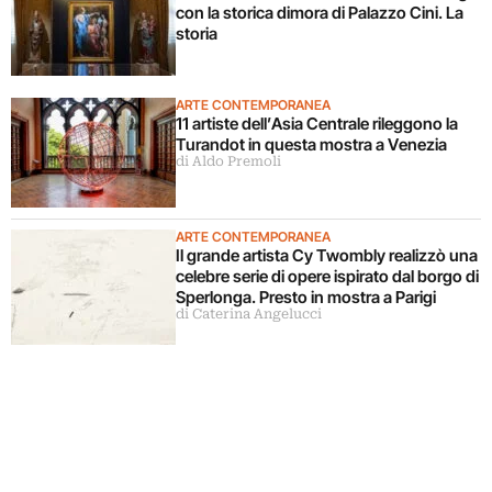
con la storica dimora di Palazzo Cini. La
storia
ARTE CONTEMPORANEA
11 artiste dell’Asia Centrale rileggono la
Turandot in questa mostra a Venezia
di Aldo Premoli
ARTE CONTEMPORANEA
Il grande artista Cy Twombly realizzò una
celebre serie di opere ispirato dal borgo di
Sperlonga. Presto in mostra a Parigi
di Caterina Angelucci