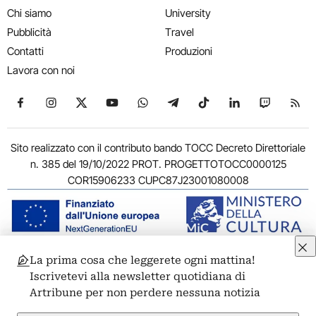
Chi siamo
University
Pubblicità
Travel
Contatti
Produzioni
Lavora con noi
Seguici su Facebook
Seguici su Instagram
Seguici su X
Seguici su YouTube
Seguici su WhatsApp
Seguici su Telegram
Seguici su TikTok
Seguici su Link
Seguici su
Segui
Sito realizzato con il contributo bando TOCC Decreto Direttoriale
n. 385 del 19/10/2022 PROT. PROGETTOTOCC0000125
COR15906233 CUPC87J23001080008
La prima cosa che leggerete ogni mattina!
© 2011-2026 ARTRIBUNE srl – Corso Vittorio Emanuele II, 287 –
Iscrivetevi alla newsletter quotidiana di
00186 Roma - P.I. 11381581005
Artribune per non perdere nessuna notizia
Privacy: Responsabile della protezione dei dati personali
ARTRIBUNE srl – Corso Vittorio Emanuele II, 287 – 00186 Roma