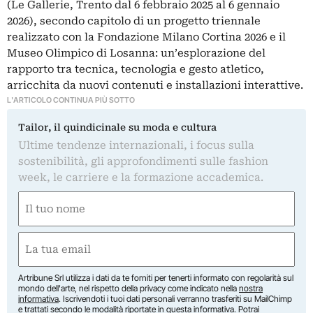
(Le Gallerie, Trento dal 6 febbraio 2025 al 6 gennaio
2026), secondo capitolo di un progetto triennale
realizzato con la Fondazione Milano Cortina 2026 e il
Museo Olimpico di Losanna: un’esplorazione del
rapporto tra tecnica, tecnologia e gesto atletico,
arricchita da nuovi contenuti e installazioni interattive.
L'ARTICOLO CONTINUA PIÙ SOTTO
Tailor, il quindicinale su moda e cultura
Ultime tendenze internazionali, i focus sulla
sostenibilità, gli approfondimenti sulle fashion
week, le carriere e la formazione accademica.
Nome
(Required)
First
Email
(Required)
Artribune Srl utilizza i dati da te forniti per tenerti informato con regolarità sul
mondo dell'arte, nel rispetto della privacy come indicato nella
nostra
informativa
. Iscrivendoti i tuoi dati personali verranno trasferiti su MailChimp
e trattati secondo le modalità riportate in
questa informativa
. Potrai