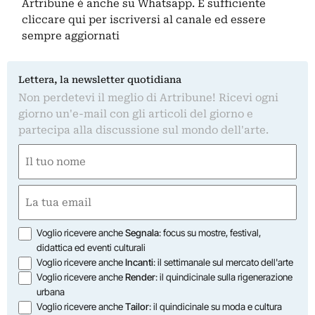
Artribune è anche su Whatsapp. È sufficiente
cliccare qui
per iscriversi al canale ed essere
sempre aggiornati
Lettera, la newsletter quotidiana
Non perdetevi il meglio di Artribune! Ricevi ogni
giorno un'e-mail con gli articoli del giorno e
partecipa alla discussione sul mondo dell'arte.
Nome
(Required)
First
Email
(Required)
Opzioni
Voglio ricevere anche
Segnala
: focus su mostre, festival,
didattica ed eventi culturali
Voglio ricevere anche
Incanti
: il settimanale sul mercato dell'arte
Voglio ricevere anche
Render
: il quindicinale sulla rigenerazione
urbana
Voglio ricevere anche
Tailor
: il quindicinale su moda e cultura