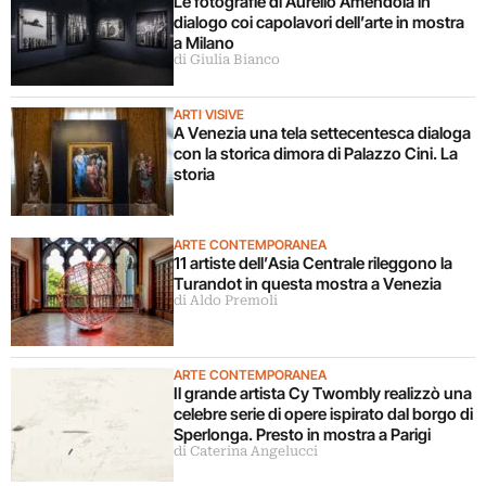
Le fotografie di Aurelio Amendola in
dialogo coi capolavori dell’arte in mostra
a Milano
di Giulia Bianco
ARTI VISIVE
A Venezia una tela settecentesca dialoga
con la storica dimora di Palazzo Cini. La
storia
ARTE CONTEMPORANEA
11 artiste dell’Asia Centrale rileggono la
Turandot in questa mostra a Venezia
di Aldo Premoli
ARTE CONTEMPORANEA
Il grande artista Cy Twombly realizzò una
celebre serie di opere ispirato dal borgo di
Sperlonga. Presto in mostra a Parigi
di Caterina Angelucci