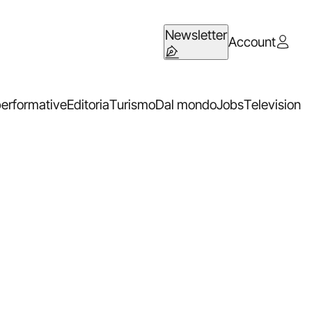
Newsletter
Account
performative
Editoria
Turismo
Dal mondo
Jobs
Television