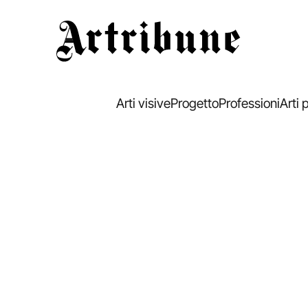
Artribune
Arti visive
Progetto
Professioni
Arti 