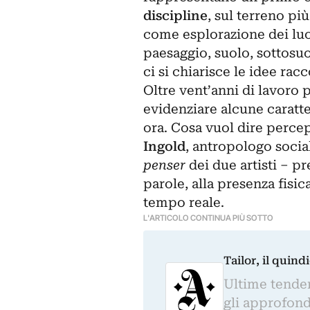
discipline
, sul terreno pi
come esplorazione dei luo
paesaggio, suolo, sottosuo
ci si chiarisce le idee rac
Oltre vent’anni di lavoro 
evidenziare alcune caratte
ora. Cosa vuol dire percep
Ingold
, antropologo socia
penser
dei due artisti – pr
parole, alla presenza fis
tempo reale.
L'ARTICOLO CONTINUA PIÙ SOTTO
Tailor, il quin
Ultime tendenz
gli approfond