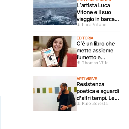
L’artista Luca
Vitone e il suo
viaggio in barca
di Luca Vitone
verso
Sant’Elena: il
EDITORIA
diario di bordo
C’è un libro che
mette assieme
fumetto e
di Thomas Villa
matematica. Ce
lo raccontano le
due autrici
ARTI VISIVE
Resistenza
poetica e sguardi
d’altri tempi. Le
di Pino Boresta
morti di Fausto
Delle Chiaie e
Pericle
Guaglianone