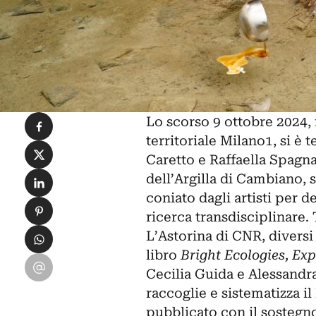
Condividi su Facebook
Lo scorso 9 ottobre 2024, 
territoriale Milano1, si è 
Condividi su X
Caretto
e
Raffaella Spagn
Condividi su LinkedIn
dell’Argilla di Cambiano, 
coniato dagli artisti per 
Condividi su Pinterest
ricerca transdisciplinare.
Condividi su WhatsApp
L’Astorina di CNR, diversi 
libro
Bright Ecologies, Ex
Condividi su Email
Cecilia Guida e Alessandra 
raccoglie e sistematizza i
pubblicato con il sostegno