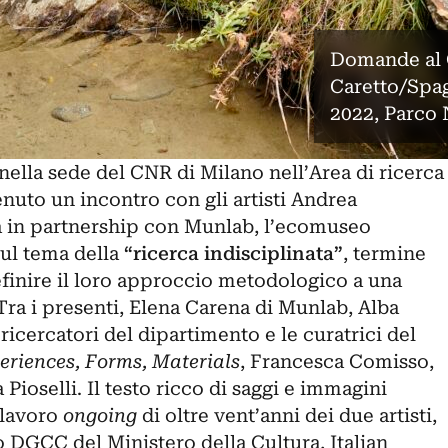
Domande al C
Caretto/Spag
2022, Parco 
nella sede del CNR di Milano nell’Area di ricerca
tenuto un incontro con gli artisti
Andrea
a
in partnership con Munlab, l’ecomuseo
sul tema della
“ricerca indisciplinata”
, termine
definire il loro approccio metodologico a una
 Tra i presenti, Elena Carena di Munlab, Alba
ricercatori del dipartimento e le curatrici del
periences, Forms, Materials
, Francesca Comisso,
Pioselli. Il testo ricco di saggi e immagini
l lavoro
ongoing
di oltre vent’anni dei due artisti,
 DGCC del Ministero della Cultura, Italian