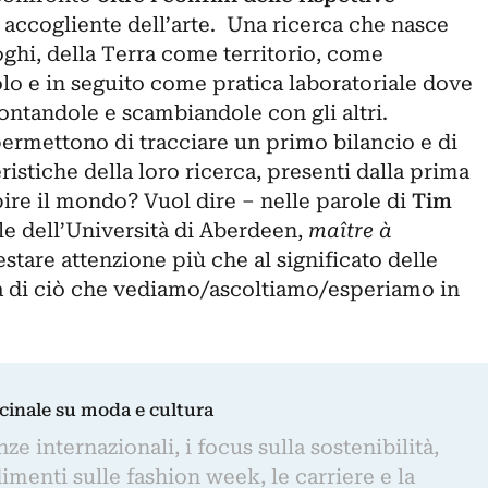
ù accogliente dell’arte. Una ricerca che nasce
ghi, della Terra come territorio, come
lo e in seguito come pratica laboratoriale dove
contandole e scambiandole con gli altri.
permettono di tracciare un primo bilancio e di
ristiche della loro ricerca, presenti dalla prima
ire il mondo? Vuol dire – nelle parole di
Tim
le dell’Università di Aberdeen,
maître à
estare attenzione più che al significato delle
ica di ciò che vediamo/ascoltiamo/esperiamo in
dicinale su moda e cultura
e internazionali, i focus sulla sostenibilità,
imenti sulle fashion week, le carriere e la