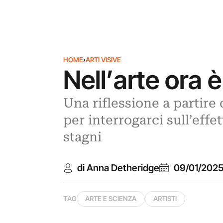
HOME
›
ARTI VISIVE
Nell’arte ora è
Una riflessione a partire 
per interrogarci sull’effe
stagni
di Anna Detheridge
09/01/202
TAG
ARTE E SCIENZA
ARTISTI