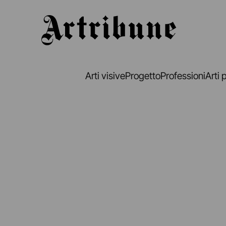
Artribune
Arti visive
Progetto
Professioni
Arti 