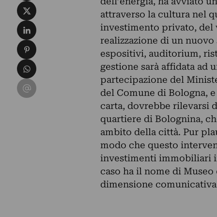
dell’energia, ha avviato u
Condividi su X
attraverso la cultura nel 
Condividi su LinkedIn
investimento privato, del v
realizzazione di un nuovo 
Condividi su Pinterest
espositivi, auditorium, rist
Condividi su WhatsApp
gestione sarà affidata ad
partecipazione del
Minist
Condividi su Email
del Comune di Bologna, e d
carta, dovrebbe rilevarsi 
quartiere di Bolognina, c
ambito della città. Pur pl
modo che questo intervent
investimenti immobiliari 
caso ha il nome di
Museo d
dimensione comunicativa