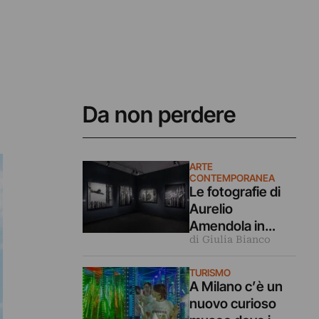
Da non perdere
ARTE
CONTEMPORANEA
Le fotografie di
Aurelio
Amendola in
di Giulia Bianco
dialogo coi
capolavori
TURISMO
dell’arte in
A Milano c’è un
mostra a Milano
nuovo curioso