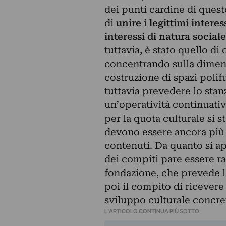
dei punti cardine di ques
di
unire i legittimi interes
interessi di natura sociale
tuttavia, è stato quello di 
concentrando sulla dimensi
costruzione di spazi polif
tuttavia prevedere lo stan
un’operatività continuativa
per la quota culturale si s
devono essere ancora più 
contenuti. Da quanto si ap
dei compiti pare essere raz
fondazione, che prevede l
poi il compito di ricever
sviluppo culturale concret
L'ARTICOLO CONTINUA PIÙ SOTTO