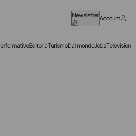
Newsletter
Account
performative
Editoria
Turismo
Dal mondo
Jobs
Television