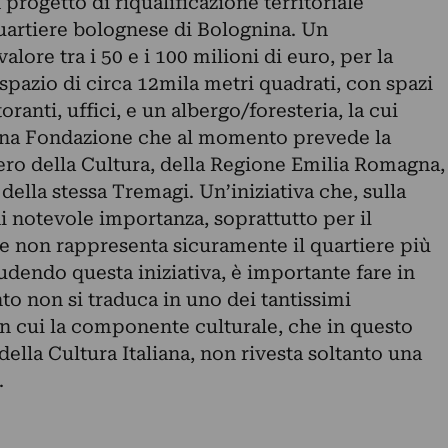
n progetto di
riqualificazione
territoriale
quartiere bolognese di
Bolognina
. Un
alore tra i 50 e i 100 milioni di euro, per la
spazio di circa 12mila metri quadrati, con spazi
oranti, uffici, e un albergo/foresteria, la cui
 una Fondazione che al momento prevede la
ero della Cultura
, della Regione Emilia Romagna,
ella stessa Tremagi. Un’iniziativa che, sulla
di notevole importanza, soprattutto per il
he non rappresenta sicuramente il quartiere più
audendo questa iniziativa, è importante fare in
o non si traduca in uno dei tantissimi
in cui la componente culturale, che in questo
ella Cultura Italiana
, non rivesta soltanto una
.