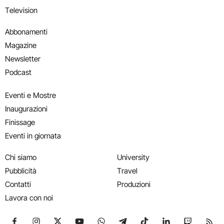
Television
Abbonamenti
Magazine
Newsletter
Podcast
Eventi e Mostre
Inaugurazioni
Finissage
Eventi in giornata
Chi siamo
University
Pubblicità
Travel
Contatti
Produzioni
Lavora con noi
Seguici su Facebook
Seguici su Instagram
Seguici su X
Seguici su YouTube
Seguici su WhatsApp
Seguici su Telegram
Seguici su TikTok
Seguici su Link
Seguici su
Segui