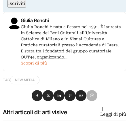
Iscriviti
Giulia Ronchi
Giulia Ronchi è nata a Pesaro nel 1991. È laureata
in Scienze dei Beni Culturali all’Università
Cattolica di Milano e in Visual Cultures e
Pratiche curatoriali presso l’Accademia di Brera.
È stata tra i fondatori del gruppo curatoriale
OUT44, organizzando…
Scopri di più
TAG
NEW MEDIA
Condividi su Facebook
Condividi su X
Condividi su LinkedIn
Condividi su Pinterest
Condividi su WhatsApp
Condividi su Email
Altri articoli di: arti visive
Leggi di più