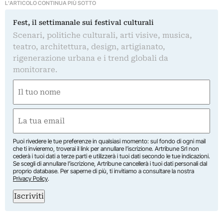
L'ARTICOLO CONTINUA PIÙ SOTTO
Fest, il settimanale sui festival culturali
Scenari, politiche culturali, arti visive, musica,
teatro, architettura, design, artigianato,
rigenerazione urbana e i trend globali da
monitorare.
Nome
(Obbligatorio)
Nome
Email
(Obbligatorio)
Puoi rivedere le tue preferenze in qualsiasi momento: sul fondo di ogni mail
che ti invieremo, troverai il link per annullare l’iscrizione. Artribune Srl non
cederà i tuoi dati a terze parti e utilizzerà i tuoi dati secondo le tue indicazioni.
Se scegli di annullare l’iscrizione, Artribune cancellerà i tuoi dati personali dal
proprio database. Per saperne di più, ti invitiamo a consultare la nostra
Privacy Policy
.
Iscriviti