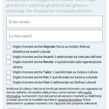
giorno un'e-mail con gli articoli del giorno e
partecipa alla discussione sul mondo dell'arte.
Nome
(Obbligatorio)
Nome
Email
(Obbligatorio)
Opzioni
Voglio ricevere anche
Segnala
: focus su mostre, festival,
didattica ed eventi culturali
Voglio ricevere anche
Incanti
: il settimanale sul mercato dell'arte
Voglio ricevere anche
Render
: il quindicinale sulla rigenerazione
urbana
Voglio ricevere anche
Tailor
: il quindicinale su moda e cultura
Voglio ricevere anche
Pax
: il quindicinale sul turismo culturale
Voglio ricevere anche
Fest
: il settimanale sui festival culturali
Artribune Srl utilizza i dati da te forniti per tenerti informato con regolarità sul
mondo dell'arte, nel rispetto della privacy come indicato nella
nostra
informativa
. Iscrivendoti i tuoi dati personali verranno trasferiti su MailChimp
e trattati secondo le modalità riportate in
questa informativa
. Potrai
disiscriverti in qualsiasi momento con l'apposito link presente nelle email.