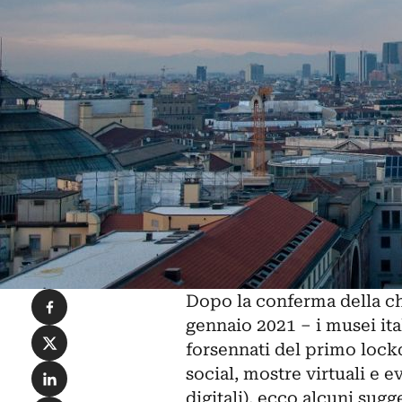
Condividi su Facebook
Dopo la conferma della c
gennaio 2021 – i musei it
Condividi su X
forsennati del primo lockdo
Condividi su LinkedIn
social, mostre virtuali e 
digitali), ecco alcuni sugg