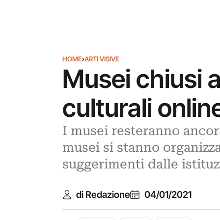
HOME
›
ARTI VISIVE
Musei chiusi a
culturali onli
I musei resteranno ancora
musei si stanno organizz
suggerimenti dalle istitu
di Redazione
04/01/2021