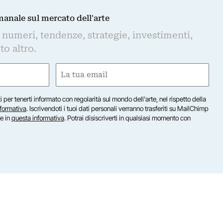
imanale sul mercato dell'arte
 numeri, tendenze, strategie, investimenti,
to altro.
Email
(Required)
iti per tenerti informato con regolarità sul mondo dell'arte, nel rispetto della
nformativa
. Iscrivendoti i tuoi dati personali verranno trasferiti su MailChimp
te in
questa informativa
. Potrai disiscriverti in qualsiasi momento con