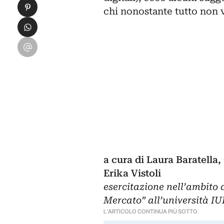
Condividi su Pinterest
chi nonostante tutto non v
Condividi su WhatsApp
Condividi su Email
a cura di
Laura Baratella, 
Erika Vistoli
esercitazione nell’ambito 
Mercato” all’università I
L'ARTICOLO CONTINUA PIÙ SOTTO