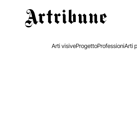
Artribune
Arti visive
Progetto
Professioni
Arti 