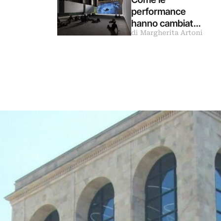
Asia
performance
hanno cambiato il
di Margherita Artoni
modo di fare le
mostre (e di
visitarle)