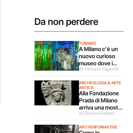
Da non perdere
TURISMO
A Milano c’è un
nuovo curioso
museo dove i
di Vittoria Caprotti
nostri cinque
sensi vengono
ARCHEOLOGIA & ARTE
ingannati
ANTICA
Alla Fondazione
Prada di Milano
arriva una mostra
di Giulia Giaume
archeologica
sulle relazioni tra
ARTI PERFORMATIVE
Mediterraneo e
Come le