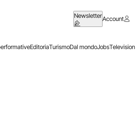
Newsletter
Account
performative
Editoria
Turismo
Dal mondo
Jobs
Television