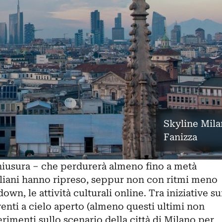
Skyline Mila
Fanizza
hiusura – che perdurerà almeno fino a metà
aliani hanno ripreso, seppur non con ritmi meno
wn, le attività culturali online. Tra iniziative su
eventi a cielo aperto (almeno questi ultimi non
erimenti sullo scenario della città di Milano per