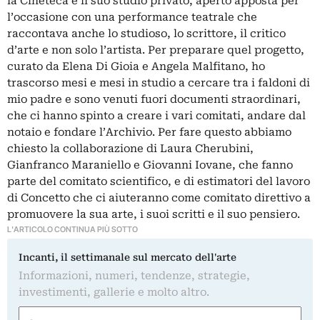
la Cineteca e il suo studio privato, aperto apposta per
l’occasione con una performance teatrale che
raccontava anche lo studioso, lo scrittore, il critico
d’arte e non solo l’artista. Per preparare quel progetto,
curato da Elena Di Gioia e Angela Malfitano, ho
trascorso mesi e mesi in studio a cercare tra i faldoni di
mio padre e sono venuti fuori documenti straordinari,
che ci hanno spinto a creare i vari comitati, andare dal
notaio e fondare l’Archivio. Per fare questo abbiamo
chiesto la collaborazione di Laura Cherubini,
Gianfranco Maraniello e Giovanni Iovane, che fanno
parte del comitato scientifico, e di estimatori del lavoro
di Concetto che ci aiuteranno come comitato direttivo a
promuovere la sua arte, i suoi scritti e il suo pensiero.
L'ARTICOLO CONTINUA PIÙ SOTTO
Incanti, il settimanale sul mercato dell'arte
Informazioni, numeri, tendenze, strategie,
investimenti, gallerie e molto altro.
Nome