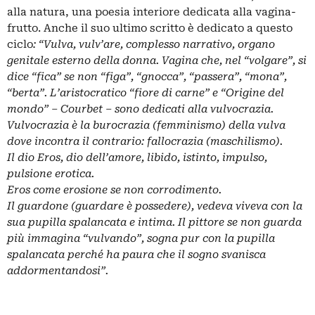
alla natura, una poesia interiore dedicata alla vagina-
frutto. Anche il suo ultimo scritto è dedicato a questo
ciclo
: “Vulva, vulv’are, complesso narrativo, organo
genitale esterno della donna. Vagina che, nel “volgare”, si
dice “fica” se non “figa”, “gnocca”, “passera”, “mona”,
“berta”. L’aristocratico “fiore di carne” e “Origine del
mondo” – Courbet – sono dedicati alla vulvocrazia.
Vulvocrazia è la burocrazia (femminismo) della vulva
dove incontra il contrario: fallocrazia (maschilismo).
Il dio Eros, dio dell’amore, libido, istinto, impulso,
pulsione erotica.
Eros come erosione se non corrodimento.
Il guardone (guardare è possedere), vedeva viveva con la
sua pupilla spalancata e intima. Il pittore se non guarda
più immagina “vulvando”, sogna pur con la pupilla
spalancata perché ha paura che il sogno svanisca
addormentandosi”.