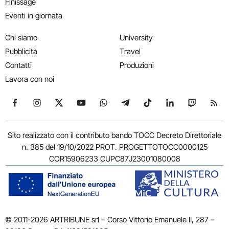
Finissage
Eventi in giornata
Chi siamo
University
Pubblicità
Travel
Contatti
Produzioni
Lavora con noi
Seguici su Facebook
Seguici su Instagram
Seguici su X
Seguici su YouTube
Seguici su WhatsApp
Seguici su Telegram
Seguici su TikTok
Seguici su Link
Seguici su
Segui
Sito realizzato con il contributo bando TOCC Decreto Direttoriale
n. 385 del 19/10/2022 PROT. PROGETTOTOCC0000125
COR15906233 CUPC87J23001080008
© 2011-2026 ARTRIBUNE srl – Corso Vittorio Emanuele II, 287 –