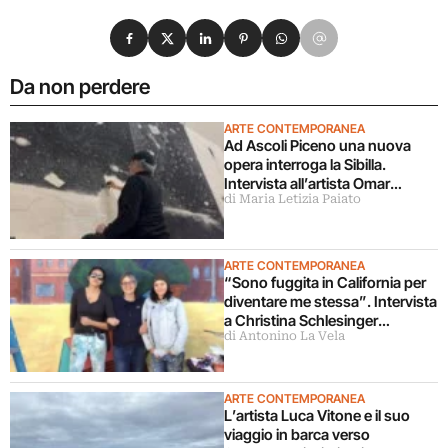
Condividi su Facebook
Condividi su X
Condividi su LinkedIn
Condividi su Pinterest
Condividi su WhatsApp
Condividi su Email
Da non perdere
ARTE CONTEMPORANEA
Ad Ascoli Piceno una nuova
opera interroga la Sibilla.
Intervista all’artista Omar
di Maria Letizia Paiato
Galliani
ARTE CONTEMPORANEA
“Sono fuggita in California per
diventare me stessa”. Intervista
a Christina Schlesinger
di Antonino La Vela
delle Guerrilla Girls
ARTE CONTEMPORANEA
L’artista Luca Vitone e il suo
viaggio in barca verso