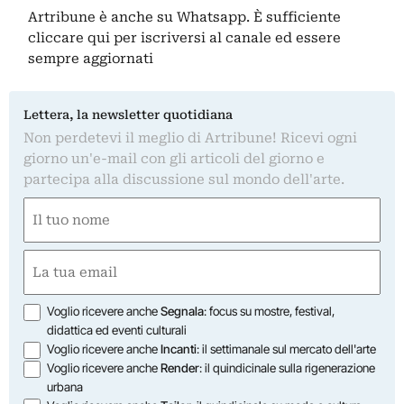
Artribune è anche su Whatsapp. È sufficiente
cliccare qui
per iscriversi al canale ed essere
sempre aggiornati
Lettera, la newsletter quotidiana
Non perdetevi il meglio di Artribune! Ricevi ogni
giorno un'e-mail con gli articoli del giorno e
partecipa alla discussione sul mondo dell'arte.
Nome
(Required)
First
Email
(Required)
Opzioni
Voglio ricevere anche
Segnala
: focus su mostre, festival,
didattica ed eventi culturali
Voglio ricevere anche
Incanti
: il settimanale sul mercato dell'arte
Voglio ricevere anche
Render
: il quindicinale sulla rigenerazione
urbana