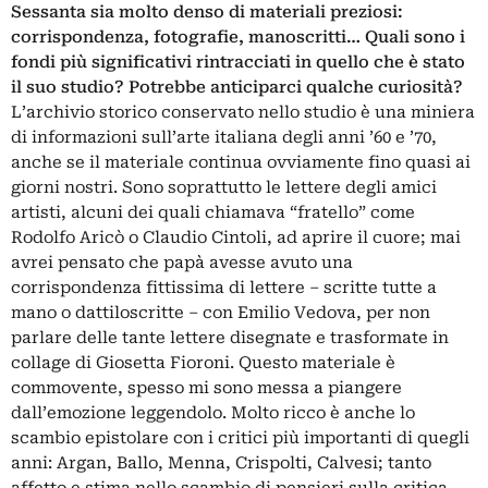
Sessanta sia molto denso di materiali preziosi:
corrispondenza, fotografie, manoscritti… Quali sono i
fondi più significativi rintracciati in quello che è stato
il suo studio? Potrebbe anticiparci qualche curiosità?
L’archivio storico conservato nello studio è una miniera
di informazioni sull’arte italiana degli anni ’60 e ’70,
anche se il materiale continua ovviamente fino quasi ai
giorni nostri. Sono soprattutto le lettere degli amici
artisti, alcuni dei quali chiamava “fratello” come
Rodolfo Aricò o Claudio Cintoli, ad aprire il cuore; mai
avrei pensato che papà avesse avuto una
corrispondenza fittissima di lettere – scritte tutte a
mano o dattiloscritte – con Emilio Vedova, per non
parlare delle tante lettere disegnate e trasformate in
collage di Giosetta Fioroni. Questo materiale è
commovente, spesso mi sono messa a piangere
dall’emozione leggendolo. Molto ricco è anche lo
scambio epistolare con i critici più importanti di quegli
anni: Argan, Ballo, Menna, Crispolti, Calvesi; tanto