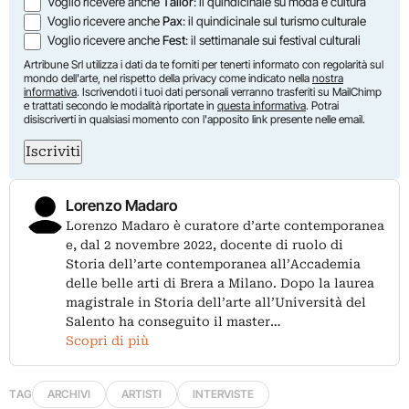
Voglio ricevere anche
Tailor
: il quindicinale su moda e cultura
Voglio ricevere anche
Pax
: il quindicinale sul turismo culturale
Voglio ricevere anche
Fest
: il settimanale sui festival culturali
Artribune Srl utilizza i dati da te forniti per tenerti informato con regolarità sul
mondo dell'arte, nel rispetto della privacy come indicato nella
nostra
informativa
. Iscrivendoti i tuoi dati personali verranno trasferiti su MailChimp
e trattati secondo le modalità riportate in
questa informativa
. Potrai
disiscriverti in qualsiasi momento con l'apposito link presente nelle email.
Iscriviti
Lorenzo Madaro
Lorenzo Madaro è curatore d’arte contemporanea
e, dal 2 novembre 2022, docente di ruolo di
Storia dell’arte contemporanea all’Accademia
delle belle arti di Brera a Milano. Dopo la laurea
magistrale in Storia dell’arte all’Università del
Salento ha conseguito il master…
Scopri di più
TAG
ARCHIVI
ARTISTI
INTERVISTE