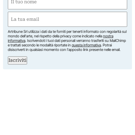
(Required)
First
Email
(Required)
Artribune Srl utilizza i dati da te forniti per tenerti informato con regolarità sul
mondo dell'arte, nel rispetto della privacy come indicato nella
nostra
informativa
. Iscrivendoti i tuoi dati personali verranno trasferiti su MailChimp
e trattati secondo le modalità riportate in
questa informativa
. Potrai
disiscriverti in qualsiasi momento con l'apposito link presente nelle email.
Iscriviti