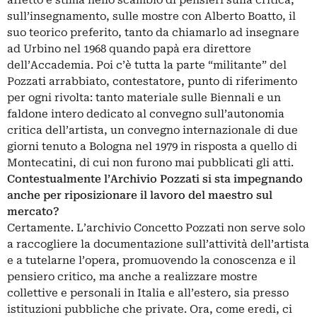
affetto e stima nello scambio di pensieri sulla critica,
sull’insegnamento, sulle mostre con Alberto Boatto, il
suo teorico preferito, tanto da chiamarlo ad insegnare
ad Urbino nel 1968 quando papà era direttore
dell’Accademia. Poi c’è tutta la parte “militante” del
Pozzati arrabbiato, contestatore, punto di riferimento
per ogni rivolta: tanto materiale sulle Biennali e un
faldone intero dedicato al convegno sull’autonomia
critica dell’artista, un convegno internazionale di due
giorni tenuto a Bologna nel 1979 in risposta a quello di
Montecatini, di cui non furono mai pubblicati gli atti.
Contestualmente l’Archivio Pozzati si sta impegnando
anche per riposizionare il lavoro del maestro sul
mercato?
Certamente. L’archivio Concetto Pozzati non serve solo
a raccogliere la documentazione sull’attività dell’artista
e a tutelarne l’opera, promuovendo la conoscenza e il
pensiero critico, ma anche a realizzare mostre
collettive e personali in Italia e all’estero, sia presso
istituzioni pubbliche che private. Ora, come eredi, ci