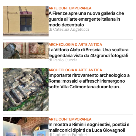
ARTE CONTEMPORANEA
A Firenze apre una nuova galleria che
guarda all’arte emergente italiana in
modo decentrato
di Caterina Angelucci
ARCHEOLOGIA & ARTE ANTICA
La Vittoria Alata di Brescia. Una scultura
leggendaria vista da 40 grandi fotografi
di Paolo Cuccia
ARCHEOLOGIA & ARTE ANTICA
Importante ritrovamento archeologico a
Roma: mosaici e affreschi riemergono
sotto Villa Celimontana durante un
cantiere
ARTE CONTEMPORANEA
In mostra a Rimini i sogni estivi, poetici e
malinconici dipinti da Luca Giovagnoli
di Ludovica Palmieri