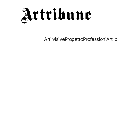
Artribune
Arti visive
Progetto
Professioni
Arti 