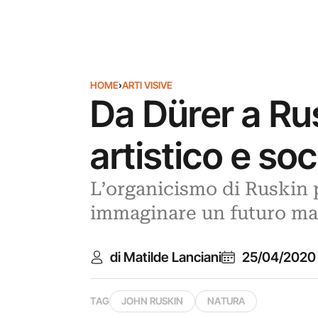
HOME
›
ARTI VISIVE
Da Dürer a Ru
artistico e soc
L’organicismo di Ruskin 
immaginare un futuro mag
di Matilde Lanciani
25/04/2020
TAG
JOHN RUSKIN
NATURA