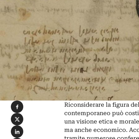
Condividi su Facebook
Riconsiderare la figura de
contemporaneo può costitu
Condividi su X
una visione etica e morale 
Condividi su LinkedIn
ma anche economico. Accan
tramite numerose conferen