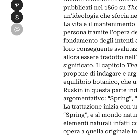
Condividi su Pinterest
pubblicati nel 1860 su
The
Condividi su WhatsApp
un’ideologia che sfocia ne
La vita e il mantenimento 
Condividi su Email
persona tramite l’opera del
fondamento degli intenti a
loro conseguente svalutaz
allora essere tradotto nell
significato. Il capitolo
The
propone di indagare e arg
equilibrio botanico, che u
Ruskin in questa parte in
argomentativo: “Spring”, 
La trattazione inizia con u
“Spring”, e al mondo natura
elementi naturali infatti c
opera a quella originale i