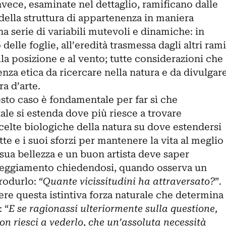
invece, esaminate nel dettaglio, ramificano dalle
 della struttura di appartenenza in maniera
a serie di variabili mutevoli e dinamiche: in
delle foglie, all’eredità trasmessa dagli altri rami
lla posizione e al vento; tutte considerazioni che
za etica da ricercare nella natura e da divulgar
ra d’arte.
esto caso è fondamentale per far sì che
tale si estenda dove più riesce a trovare
celte biologiche della natura su dove estendersi
te e i suoi sforzi per mantenere la vita al meglio
ua bellezza e un buon artista deve saper
tteggiamento chiedendosi, quando osserva un
rodurlo: “
Quante vicissitudini ha attraversato?
”.
re questa istintiva forza naturale che determina
 “
E se ragionassi ulteriormente sulla questione,
on riesci a vederlo, che un’assoluta necessità