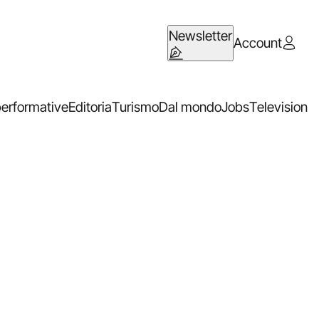
Newsletter
Account
performative
Editoria
Turismo
Dal mondo
Jobs
Television