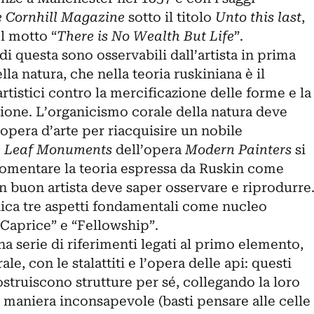
 Cornhill Magazine
sotto il titolo
Unto this last
,
l motto “
There is No Wealth But Life
”.
di questa sono osservabili dall’artista in prima
la natura, che nella teoria ruskiniana è il
rtistici contro la mercificazione delle forme e la
ione. L’organicismo corale della natura deve
’opera d’arte per riacquisire un nobile
 Leaf Monuments
dell’opera
Modern Painters
si
omentare la teoria espressa da Ruskin come
n buon artista deve saper osservare e riprodurre
dica tre aspetti fondamentali come nucleo
“Caprice” e “Fellowship”.
na serie di riferimenti legati al primo elemento,
le, con le stalattiti e l’opera delle api: questi
ostruiscono strutture per sé, collegando la loro
n maniera inconsapevole (basti pensare alle celle