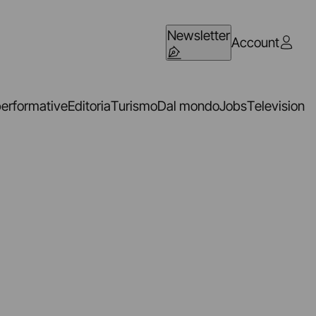
Newsletter
Account
performative
Editoria
Turismo
Dal mondo
Jobs
Television