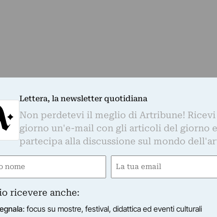
DEI PRIVATI
Lettera, la newsletter quotidiana
privati, tra cui un importante lascito di Mrs
Non perdetevi il meglio di Artribune! Ricevi
d e Roberta Ahmanson, la Deborah Loeb Brice
giorno un'e-mail con gli articoli del giorno 
Brigitta Davidson Charitable Foundation, e il
partecipa alla discussione sul mondo dell'ar
 sovvenzione di 550mila sterline dall’Art Fund,
e
Email
mici Americani della National Gallery e dal
no lieto di sentire che grazie al procedimento di
ired)
(Required)
di esportazione del governo questo dipinto è stat
io ricevere anche:
no Unito
”, dichiara il Sottosegretario di Stato per
egnala
: focus su mostre, festival, didattica ed eventi culturali
Media e Sport
John Glen
, “
e ora sarà esposto alla