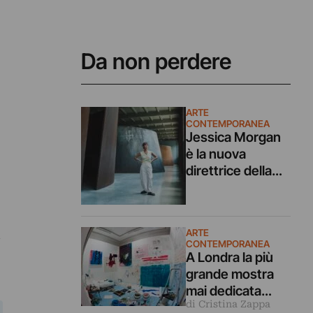
Da non perdere
ARTE
CONTEMPORANEA
Jessica Morgan
è la nuova
direttrice della
Tate di Londra.
Era alla Dia Art
Foundation ora
k
ARTE
torna in UK
CONTEMPORANEA
A Londra la più
grande mostra
mai dedicata
di Cristina Zappa
all’artista che