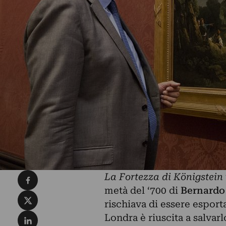
Condividi su Facebook
La Fortezza di Königstein
metà del ‘700 di
Bernardo
Condividi su X
rischiava di essere esport
Condividi su LinkedIn
Londra è riuscita a salvar