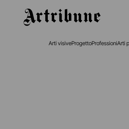
Artribune
Arti visive
Progetto
Professioni
Arti 