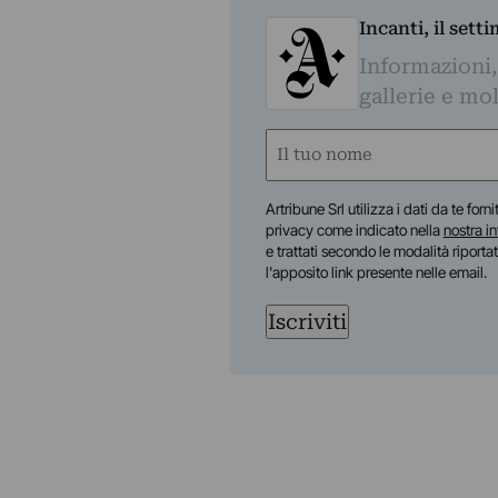
Incanti, il sett
Informazioni,
gallerie e mol
Nome
(Required)
First
Artribune Srl utilizza i dati da te forn
privacy come indicato nella
nostra i
e trattati secondo le modalità riporta
l'apposito link presente nelle email.
Iscriviti