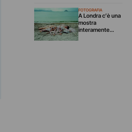
dagli Anni ’90
FOTOGRAFIA
sconvolge ed
A Londra c’è una
emoziona con la
mostra
sua creatività
interamente
dedicata alle
fotografe
giapponesi. Le
immagini