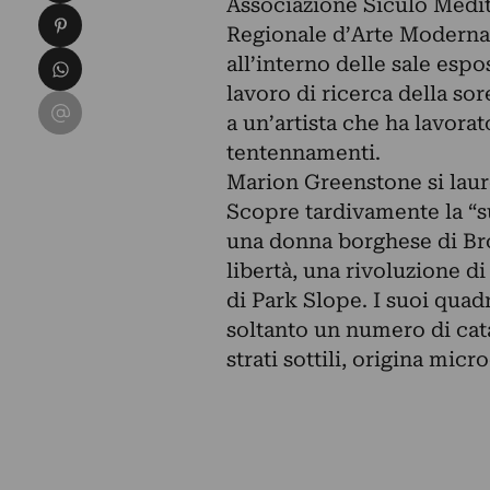
Associazione Siculo Medit
Condividi su Pinterest
Regionale d’Arte Moderna
Condividi su WhatsApp
all’interno delle sale espo
lavoro di ricerca della sor
Condividi su Email
a un’artista che ha lavorat
tentennamenti.
Marion Greenstone si laure
Scopre tardivamente la “su
una donna borghese di Bro
libertà, una rivoluzione 
di Park Slope. I suoi qua
soltanto un numero di cata
strati sottili, origina mic