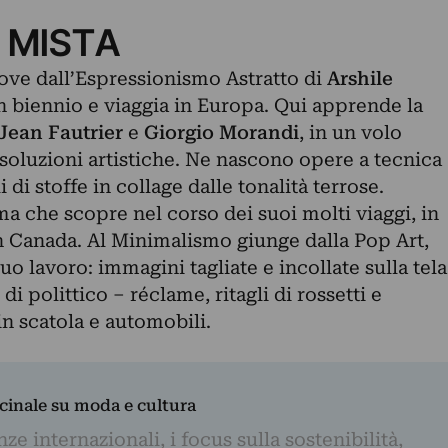
 MISTA
ve dall’Espressionismo Astratto di
Arshile
 un biennio e viaggia in Europa. Qui apprende la
Jean Fautrier
e
Giorgio
Morandi
, in un volo
soluzioni artistiche. Ne nascono opere a tecnica
i di stoffe in collage dalle tonalità terrose.
a che scopre nel corso dei suoi molti viaggi, in
in Canada. Al Minimalismo giunge dalla Pop Art,
 lavoro: immagini tagliate e incollate sulla tela
i polittico – réclame, ritagli di rossetti e
n scatola e automobili.
dicinale su moda e cultura
e internazionali, i focus sulla sostenibilità,