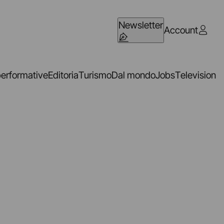
Newsletter
Account
performative
Editoria
Turismo
Dal mondo
Jobs
Television