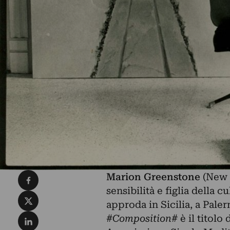
Condividi su Facebook
Marion Greenstone
(New Y
sensibilità e figlia della 
Condividi su X
approda in Sicilia, a Pale
Condividi su LinkedIn
#Composition#
è il titolo