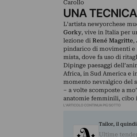
Carollo
UNA TECNICA
L’artista newyorchese muo
Gorky
, vive in Italia per
lezione di
René Magritte
,
pindarico di movimenti e 
mista, dove fa uso di ritagl
Dipinge paesaggi dell’anim
Africa, in Sud America e 
momento nevralgico del suo
– a volte scomposte a mo’ d
anatomie femminili, cibo i
L'ARTICOLO CONTINUA PIÙ SOTTO
Tailor, il quin
Ultime tendenz