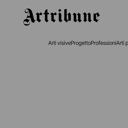
Artribune
Arti visive
Progetto
Professioni
Arti 