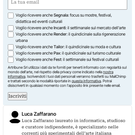
(Obbligatorio)
Opzioni
Voglio ricevere anche
Segnala
: focus su mostre, festival,
didattica ed eventi culturali
Voglio ricevere anche
Incanti
: il settimanale sul mercato dell'arte
Voglio ricevere anche
Render
: il quindicinale sulla rigenerazione
urbana
Voglio ricevere anche
Tailor
: il quindicinale su moda e cultura
Voglio ricevere anche
Pax
: il quindicinale sul turismo culturale
Voglio ricevere anche
Fest
: il settimanale sui festival culturali
Artribune Srl utilizza i dati da te forniti per tenerti informato con regolarità sul
mondo dell'arte, nel rispetto della privacy come indicato nella
nostra
informativa
. Iscrivendoti i tuoi dati personali verranno trasferiti su MailChimp
e trattati secondo le modalità riportate in
questa informativa
. Potrai
disiscriverti in qualsiasi momento con l'apposito link presente nelle email.
Iscriviti
Luca Zaffarano
Luca Zaffarano laureato in informatica, studioso
e curatore indipendente, è specializzato nelle
correnti più sperimentali dell’arte italiana