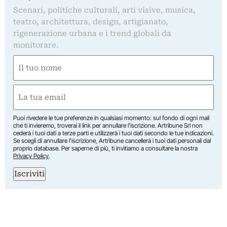
Scenari, politiche culturali, arti visive, musica,
teatro, architettura, design, artigianato,
rigenerazione urbana e i trend globali da
monitorare.
Nome
(Obbligatorio)
Nome
Email
(Obbligatorio)
Puoi rivedere le tue preferenze in qualsiasi momento: sul fondo di ogni mail
che ti invieremo, troverai il link per annullare l’iscrizione. Artribune Srl non
cederà i tuoi dati a terze parti e utilizzerà i tuoi dati secondo le tue indicazioni.
Se scegli di annullare l’iscrizione, Artribune cancellerà i tuoi dati personali dal
proprio database. Per saperne di più, ti invitiamo a consultare la nostra
Privacy Policy
.
Iscriviti