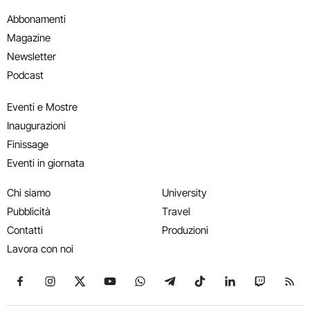
Abbonamenti
Magazine
Newsletter
Podcast
Eventi e Mostre
Inaugurazioni
Finissage
Eventi in giornata
Chi siamo
University
Pubblicità
Travel
Contatti
Produzioni
Lavora con noi
Seguici su Facebook
Seguici su Instagram
Seguici su X
Seguici su YouTube
Seguici su WhatsApp
Seguici su Telegram
Seguici su TikTok
Seguici su Link
Seguici su
Segui