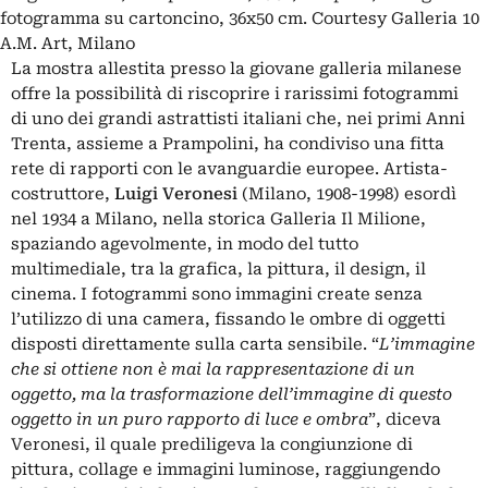
fotogramma su cartoncino, 36x50 cm. Courtesy Galleria 10
A.M. Art, Milano
La mostra allestita presso la giovane galleria milanese
offre la possibilità di riscoprire i rarissimi fotogrammi
di uno dei grandi astrattisti italiani che, nei primi Anni
Trenta, assieme a Prampolini, ha condiviso una fitta
rete di rapporti con le avanguardie europee. Artista-
costruttore,
Luigi Veronesi
(Milano, 1908-1998) esordì
nel 1934 a Milano, nella storica Galleria Il Milione,
spaziando agevolmente, in modo del tutto
multimediale, tra la grafica, la pittura, il design, il
cinema. I fotogrammi sono immagini create senza
l’utilizzo di una camera, fissando le ombre di oggetti
disposti direttamente sulla carta sensibile. “
L’immagine
che si ottiene non è mai la rappresentazione di un
oggetto, ma la trasformazione dell’immagine di questo
oggetto in un puro rapporto di luce e ombra
”, diceva
Veronesi, il quale prediligeva la congiunzione di
pittura, collage e immagini luminose, raggiungendo