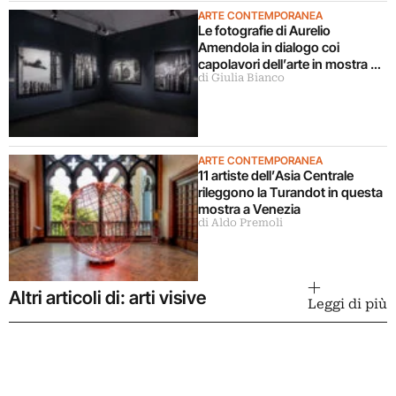
ARTE CONTEMPORANEA
Le fotografie di Aurelio
Amendola in dialogo coi
capolavori dell’arte in mostra a
di Giulia Bianco
Milano
ARTE CONTEMPORANEA
11 artiste dell’Asia Centrale
rileggono la Turandot in questa
mostra a Venezia
di Aldo Premoli
Altri articoli di: arti visive
Leggi di più