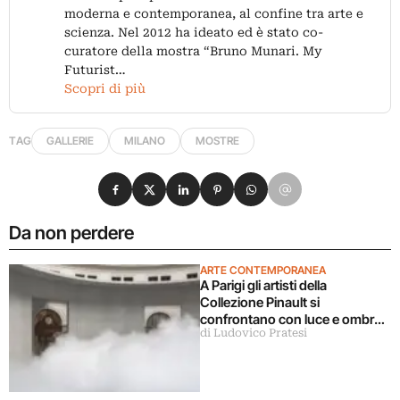
moderna e contemporanea, al confine tra arte e
scienza. Nel 2012 ha ideato ed è stato co-
curatore della mostra “Bruno Munari. My
Futurist…
Scopri di più
TAG
GALLERIE
MILANO
MOSTRE
Condividi su Facebook
Condividi su X
Condividi su LinkedIn
Condividi su Pinterest
Condividi su WhatsApp
Condividi su Email
Da non perdere
ARTE CONTEMPORANEA
A Parigi gli artisti della
Collezione Pinault si
confrontano con luce e ombra
di Ludovico Pratesi
in una grande mostra