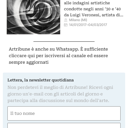
alle indagini artistiche
condotte negli anni ’30 e ’40
da Luigi Veronesi, artista di…
Milano (MI)
14/01/2017
–
04/03/2017
Artribune è anche su Whatsapp. È sufficiente
cliccare qui
per iscriversi al canale ed essere
sempre aggiornati
Lettera, la newsletter quotidiana
Non perdetevi il meglio di Artribune! Ricevi ogni
giorno un'e-mail con gli articoli del giorno e
partecipa alla discussione sul mondo dell'arte.
Nome
(Obbligatorio)
Nome
Email