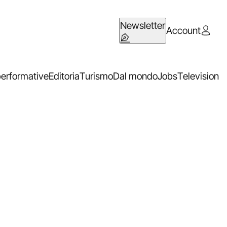
Newsletter
Account
performative
Editoria
Turismo
Dal mondo
Jobs
Television