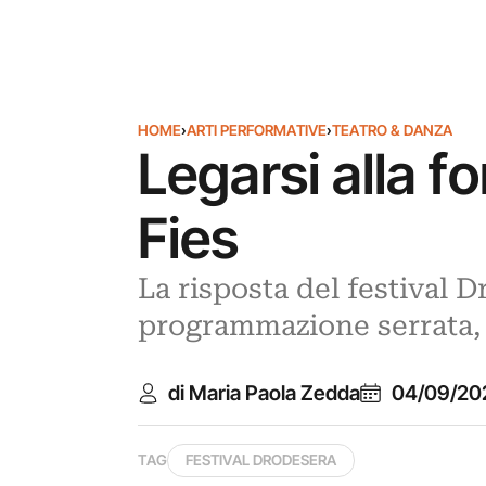
HOME
›
ARTI PERFORMATIVE
›
TEATRO & DANZA
Legarsi alla fo
Fies
La risposta del festival D
programmazione serrata, c
di Maria Paola Zedda
04/09/20
TAG
FESTIVAL DRODESERA