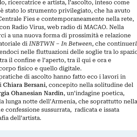
, ricercatrice e artista, l’ascolto, inteso come
 è stato lo strumento privilegiato, che ha avuto
i Centrale Fies e contemporaneamente nella rete,
e con Radio Virus, web radio di MACAO. Nella
rci a una nuova forma di prossimità e relazione
atoriale di
INBTWN
‒
In Between
, che continuer
doci nelle fluttuazioni delle soglie tra lo spazi
a il confine e l’aperto, tra il qui e ora e
l corpo fisico e quello digitale.
ratiche di ascolto hanno fatto eco i lavori in
i
Chiara Bersani
, concepito nella solitudine del
rgia Ohanesian Nardin
, un’indagine poetica,
la lunga notte dell’Armenia, che soprattutto nell
 confessione sussurrata, radicata e issata
ia dell’artista.