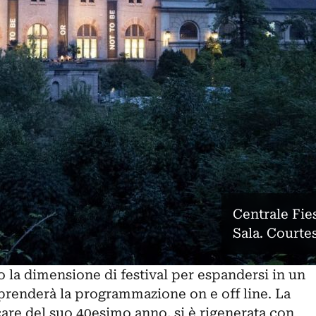
Centrale Fie
Sala. Courte
la dimensione di festival per espandersi in un
prenderà la programmazione on e off line. La
are del suo 40esimo anno, si è rigenerata con