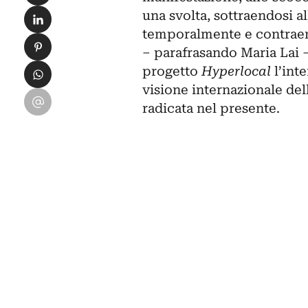
Condividi su LinkedIn
una svolta, sottraendosi a
temporalmente e contraen
Condividi su Pinterest
‒ parafrasando Maria Lai ‒
Condividi su WhatsApp
progetto
Hyperlocal
l’int
visione internazionale del
Condividi su Email
radicata nel presente.