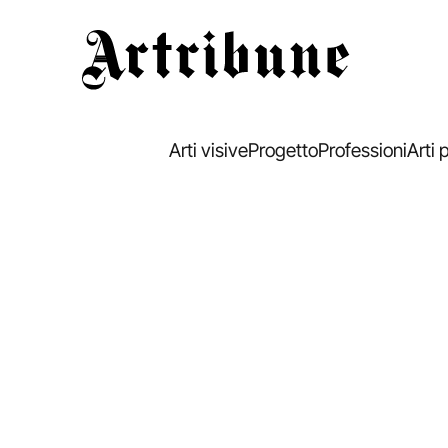
Artribune
Arti visive
Progetto
Professioni
Arti 