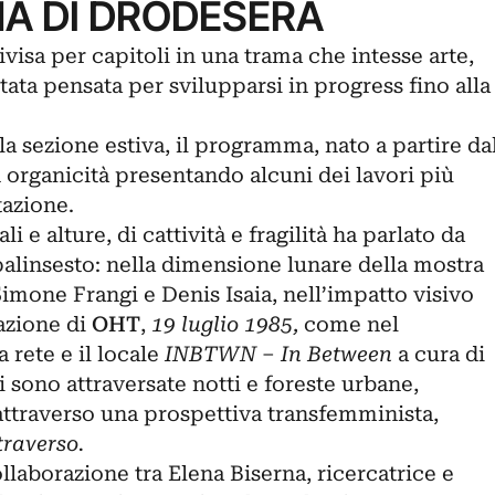
A DI DRODESERA
isa per capitoli in una trama che intesse arte,
tata pensata per svilupparsi in progress fino alla
 sezione estiva, il programma, nato a partire da
n organicità presentando alcuni dei lavori più
tazione.
li e alture, di cattività e fragilità ha parlato da
palinsesto: nella dimensione lunare della mostra
Simone Frangi e Denis Isaia, nell’impatto visivo
azione di
OHT
,
19 luglio 1985,
come nel
 rete e il locale
INBTWN
‒
In Between
a cura di
i sono attraversate notti e foreste urbane,
attraverso una prospettiva transfemminista,
traverso.
llaborazione tra Elena Biserna, ricercatrice e