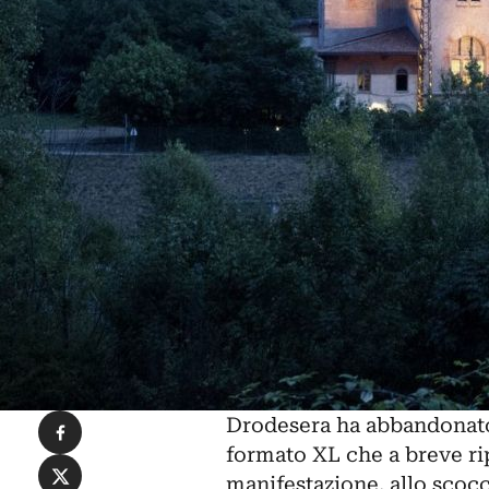
Condividi su Facebook
Drodesera ha abbandonato 
formato XL che a breve ri
Condividi su X
manifestazione, allo scocc