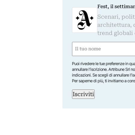
Fest, il settima
Scenari, polit
architettura, 
trend globali
Nome
(Required)
First
Puoi rivedere le tue preferenze in qua
annullare l’iscrizione. Artribune Srl no
indicazioni. Se scegli di annullare l’i
Per saperne di più, ti invitiamo a con
Iscriviti