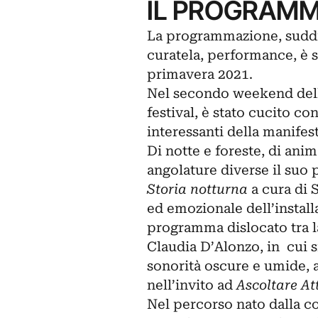
IL PROGRAMM
La programmazione, suddiv
curatela, performance, è s
primavera 2021.
Nel secondo weekend della
festival, è stato cucito co
interessanti della manifes
Di notte e foreste, di anima
angolature diverse il suo 
Storia notturna
a cura di 
ed emozionale dell’install
programma dislocato tra la
Claudia D’Alonzo, in cui s
sonorità oscure e umide, 
nell’invito ad
Ascoltare At
Nel percorso nato dalla co