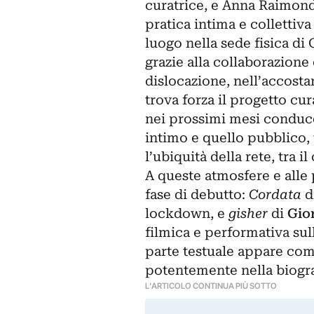
curatrice, e Anna Raimondo
pratica intima e collettiva
luogo nella sede fisica d
grazie alla collaborazion
dislocazione, nell’accosta
trova forza il progetto cur
nei prossimi mesi conducen
intimo e quello pubblico, tr
l’ubiquità della rete, tra i
A queste atmosfere e alle p
fase di debutto:
Cordata
d
lockdown, e
gisher
di
Gio
filmica e performativa sul
parte testuale appare come
potentemente nella biograf
L'ARTICOLO CONTINUA PIÙ SOTTO